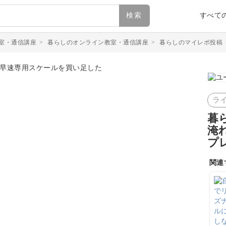
検索
すべて
室・通信講座
>
暮らしのオンライン教室・通信講座
>
暮らしのマイレポ投稿
ラ
暮
淹
プ
関連