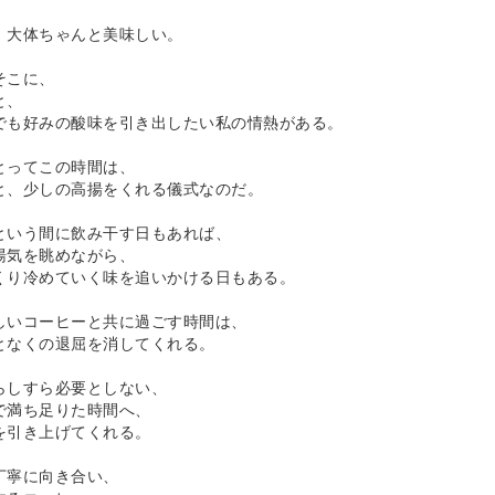
、大体ちゃんと美味しい。
そこに、
と、
でも好みの酸味を引き出したい私の情熱がある。
とってこの時間は、
と、少しの高揚をくれる儀式なのだ。
という間に飲み干す日もあれば、
湯気を眺めながら、
くり冷めていく味を追いかける日もある。
しいコーヒーと共に過ごす時間は、
となくの退屈を消してくれる。
らしすら必要としない、
で満ち足りた時間へ、
を引き上げてくれる。
丁寧に向き合い、