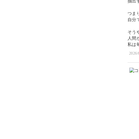
抽出
つま
自分
そう
人間
私は
2026/