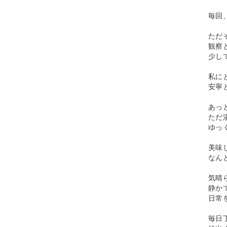
毎回
ただ
観察
少し
私に
安寧
あっ
ただ
ゆっ
美味
なん
気晴
静か
日常
毎日