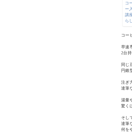
コー
早速
2台
同じ
円錐
注ぎ
達筆
湯量
驚く
そし
達筆
何を