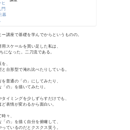
ヒー講座で基礎を学んでからというものの。
専用スケールを買い足した私は、
持ちになった。二刀流である。
豆を、
型と台形型で淹れ比べたりしている。
方を普通の「の」にしてみたり、
な「の」を描いてみたり。
やタイミングを少しずらすだけでも、
ほど表情が変わるから面白い。
て時々、
な「の」を描く自分を俯瞰して、
やっているのだとクスクス笑う。