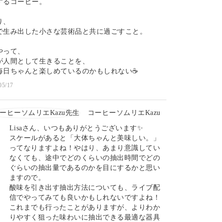
するコーヒー。
り、
で生み出した小さな芸術品と共に過ごすこと。
やって、
が人間として生きることを、
毎日ちゃんと楽しめているのかもしれない☕️
05/17
コーヒーソムリエKazu
Lisaさん、いつもありがとうございます✨
スケールがあると「大体ちゃんと美味しい。」
ってなりますよね！やはり、あまり意識してい
なくても、途中でどのくらいの抽出時間でどの
ぐらいの抽出量であるのかを目にするかと思い
ますので。
酸味を引き出す抽出方法についても、ライブ配
信でやってみても良いかもしれないですよね！
これまでも行ったことがありますが、よりわか
りやすく狙った味わいに抽出できる最適な器具