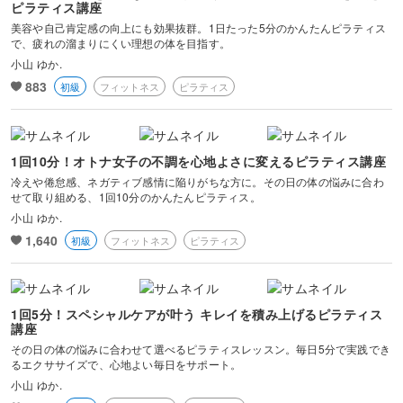
ピラティス講座
プロのボディワーカー専門家からの信頼も多数。
美容や自己肯定感の向上にも効果抜群。1日たった5分のかんたんピラティス
で、疲れの溜まりにくい理想の体を目指す。
現在は福岡を拠点に、オンライン＆スタジオで活動中。
小山 ゆか.
883
初級
フィットネス
ピラティス
【保有資格】
BESJ認定ピラティストレーナー
マスターストレッチインストラクター
ボディキーインストラクター
1回10分！オトナ女子の不調を心地よさに変えるピラティス講座
リフォーマーピラティス指導者
Pilates with Elastiband®️トレーナー
冷えや倦怠感、ネガティブ感情に陥りがちな方に。その日の体の悩みに合わ
せて取り組める、1回10分のかんたんピラティス。
小山 ゆか.
1,640
初級
フィットネス
ピラティス
1回5分！スペシャルケアが叶う キレイを積み上げるピラティス
講座
その日の体の悩みに合わせて選べるピラティスレッスン。毎日5分で実践でき
るエクササイズで、心地よい毎日をサポート。
小山 ゆか.