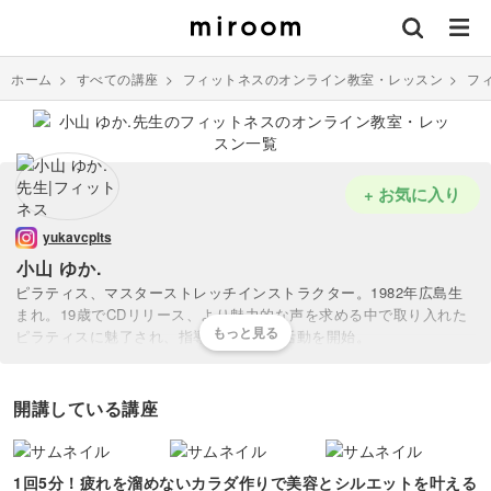
ホーム
>
すべての講座
>
フィットネスのオンライン教室・レッスン
>
フ
+ お気に入り
yukavcplts
小山 ゆか.
ピラティス、マスターストレッチインストラクター。1982年広島生
まれ。19歳でCDリリース、より魅力的な声を求める中で取り入れた
ピラティスに魅了され、指導者としての活動を開始。
より高いレベルを求め、2015年マスターストレッチ、ボディキーの
開発者Pino Carbone氏のイタリア研修に参加。
西麻布パーソナルジムにて「分かりやすく楽しいレッスン」と指名率
開講している講座
No.1に。
結婚・出産を経て、Lila Bodymakesalonを設立。
女性のライフステージに合わせた”ゆるめてととのえる”レッスンは、
1回5分！疲れを溜めないカラダ作りで美容とシルエットを叶える
同世代の女性だけでなく、