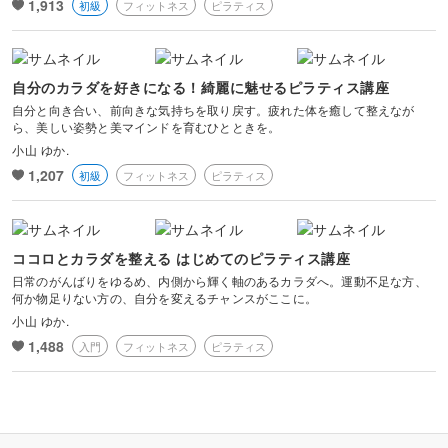
1,913
初級
フィットネス
ピラティス
自分のカラダを好きになる！綺麗に魅せるピラティス講座
自分と向き合い、前向きな気持ちを取り戻す。疲れた体を癒して整えなが
ら、美しい姿勢と美マインドを育むひとときを。
小山 ゆか.
1,207
初級
フィットネス
ピラティス
ココロとカラダを整える はじめてのピラティス講座
日常のがんばりをゆるめ、内側から輝く軸のあるカラダへ。運動不足な方、
何か物足りない方の、自分を変えるチャンスがここに。
小山 ゆか.
1,488
入門
フィットネス
ピラティス