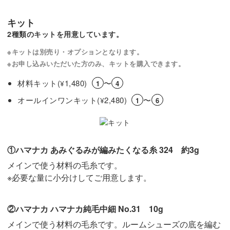
キット
履かせるのはもちろん、置いておくだけでも素敵なインテ
2種類のキットを用意しています。
リアになりますよ◎
※キットは別売り・オプションとなります。
※お申し込みいただいた方のみ、キットを購入できます。
材料キット(
1,480)
〜
¥
1
4
かぎ針編みの基礎を学びながら、かわいいドール用ルーム
オールインワンキット(
2,480)
〜
¥
1
6
シューズを作ってみませんか？
レッスンでお待ちしています！
①ハマナカ あみぐるみが編みたくなる糸 324 約3g
メインで使う材料の毛糸です。
※必要な量に小分けしてご用意します。
②ハマナカ ハマナカ純毛中細 No.31 10g
メインで使う材料の毛糸です。ルームシューズの底を編む