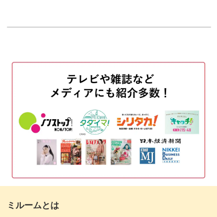
はじめに
00:20
糸始末をして5段目を編む
00:42
この編み方の使い分けは、応用すればバッグを編むときに
6段目を編む
も使えるもの。
08:51
糸始末をする
13:26
ルームシューズ作りをきっかけに、いろんな小物作りに発
展していただけます。
つま先にポンポンの飾りをつける
14:58
完成♪
18:36
短時間で編める初心者向けアイテム
基本のくさり編みや細編みなど、いろんな技術を学べるこ
のルームシューズ。
ミルームとは