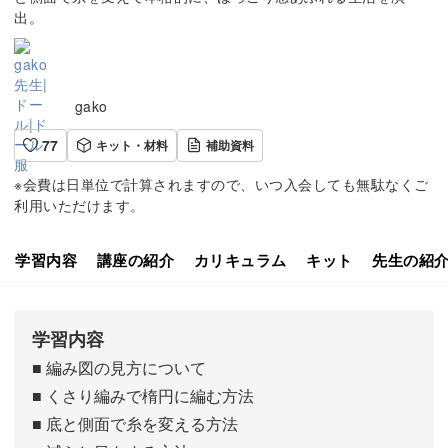
出。
gako
77
キット・材料
補助資料
※会費は日単位で計算されますので、いつ入会しても無駄なくご
利用いただけます。
学習内容
講座の紹介
カリキュラム
キット
先生の紹
学習内容
■ 編み図の見方について
■ くさり編みで楕円に編む方法
■ 底と側面で糸を変える方法