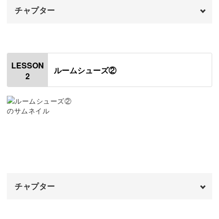
チャプター
本格的なルームシューズの編み方
オープニング
00:00
ルームシューズは、底の部分と側面でちがった素材になっ
はじめに
00:20
ていることが多いもの。
LESSON
ルームシューズ②
2
使用材料・道具
00:56
ドール用としてもその機能にこだわり、レッスンでは底と
側面で糸を変えて編んでいきます。
編み図について
01:57
1段目を編む
02:41
2段目を編む
05:19
どうやって途中で糸を変えるのか、その変え方や編み方の
3段目を編む
違いについても解説していきますね。
13:20
チャプター
4段目を編む
18:19
こうして細部にまでこだわることで、本格的なルームシュ
ーズに仕上げることができますよ♪
オープニング
00:00