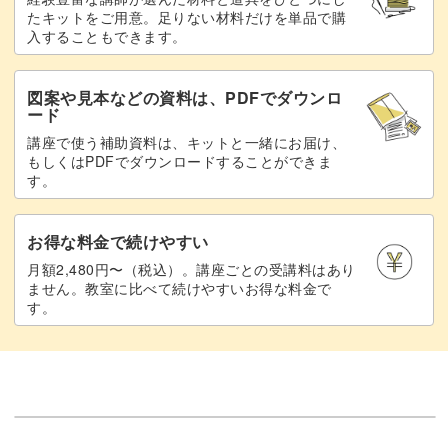
で、だんだん上達するのが実感できますよ♪
たキットをご用意。足りない材料だけを単品で購
入することもできます。
図案や見本などの資料は、PDFでダウンロ
ード
仕上げのポンポンでかわいさアップ！
講座で使う補助資料は、キットと一緒にお届け、
もしくはPDFでダウンロードすることができま
す。
シンプルなルームシューズですが、最後にポンポンをつけ
ることで素敵なアクセントに。
お得な料金で続けやすい
とれないようにしっかりと縫いつけるコツもお教えしま
月額2,480円〜（税込）。講座ごとの受講料はあり
ません。教室に比べて続けやすいお得な料金で
す。
す。
ポンポンをつけたルームシューズは、ドールの足元をいっ
そう可愛くしてくれることまちがいなし！