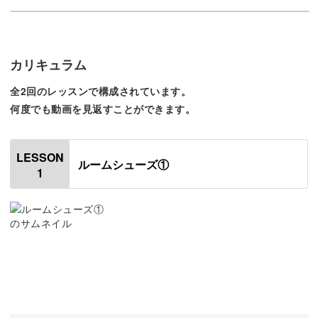
今回の講座では、ドール用ルームシューズの作り方をご紹
介します。
カリキュラム
かぎ針で増し目と減らし目をしながら、立体的に仕上げる
全2回のレッスンで構成されています。
テクニックが習得できます◎
何度でも動画を見返すことができます。
LESSON
ルームシューズ①
1
作るのはなんと、かかとからつま先まで3cmの小さなルー
ムシューズ！
小さいなかにも、くさり編みや細編みなど手編みの基本が
たくさんつまっている作品です。