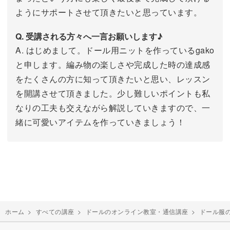
ようにサポートさせて頂きたいと思っています。
Q. 受講される方々へ一言お願いします♪
A. はじめまして。ドール用ニットを作っているgako
と申します。編み物の楽しさや完成した時の達成感
をたくさんの方に知って頂きたいと思い、レッスン
を開講させて頂きました。少し難しいポイントも私
なりの工夫も交えながら解説していきますので、一
緒に可愛いアイテムを作っていきましょう！
ホーム
>
すべての講座
>
ドールのオンライン教室・通信講座
>
ドール服