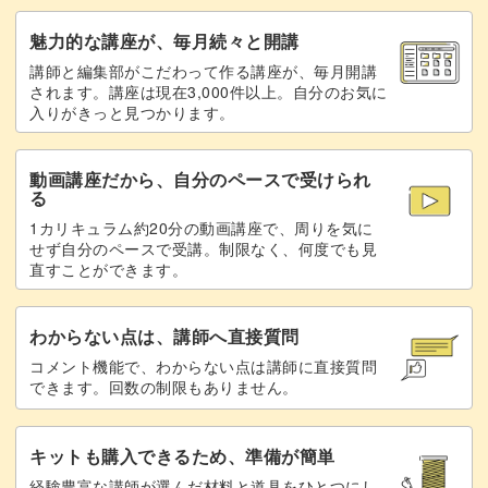
たくさん知識を得ながらも、小さい作品なので短時間で完
魅力的な講座が、毎月続々と開講
成できるのが魅力です◎
講師と編集部がこだわって作る講座が、毎月開講
されます。講座は現在3,000件以上。自分のお気に
入りがきっと見つかります。
細かい部分もありますが、初心者さんにもわかりやすいよ
動画講座だから、自分のペースで受けられ
う丁寧に説明していますのでご安心ください。
る
1カリキュラム約20分の動画講座で、周りを気に
せず自分のペースで受講。制限なく、何度でも見
「手編みははじめてだけど、いろんな編み方を知りたい」
直すことができます。
という方にもぴったりな内容となっています。
わからない点は、講師へ直接質問
コメント機能で、わからない点は講師に直接質問
できます。回数の制限もありません。
また、ルームシューズは2つで1セット。
キットも購入できるため、準備が簡単
1つ目で学習したことが2つ目を作るときに復習できるの
経験豊富な講師が選んだ材料と道具をひとつにし