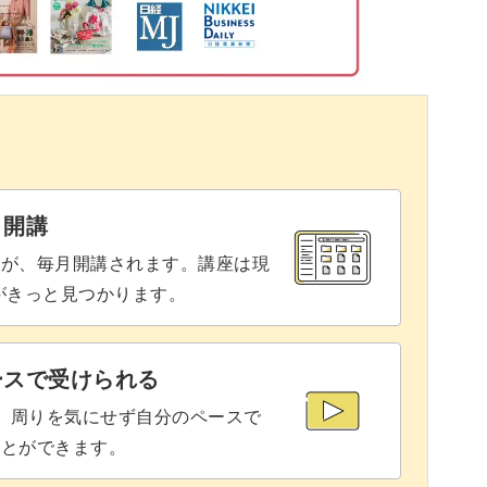
にもわかりやすいよう丁寧に説明していますので
編み方を知りたい」という方にもぴったりな内容
と開講
座が、毎月開講されます。講座は現
りがきっと見つかります。
ースで受けられる
。
で、周りを気にせず自分のペースで
ことができます。
ときに復習できるので、だんだん上達するのが実感