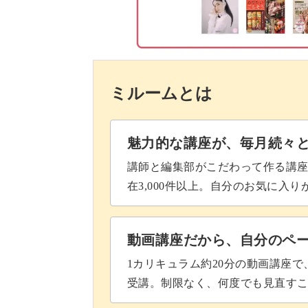
細かい部分もありますが、初心者さん
ご安心ください。
ミルームとは
「手編みははじめてだけど、いろんな
魅力的な講座が、毎月続々
となっています。
講師と編集部がこだわって作る講
在3,000件以上。自分のお気に入
動画講座だから、自分のペ
また、ルームシューズは2つで1セット
1カリキュラム約20分の動画講座
受講。制限なく、何度でも見直す
1つ目で学習したことが2つ目を作る