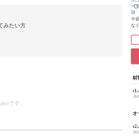
※
てみたい方
な
材
1
¥
26
koです。
オ
2
¥
26