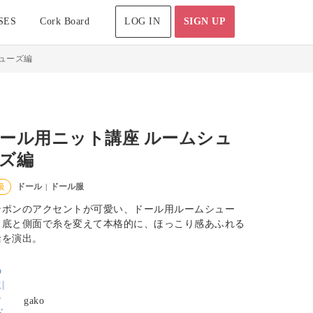
SES
Cork Board
LOG IN
SIGN UP
ューズ編
ール用ニット講座 ルームシュ
ズ編
ドール
ドール服
級
|
ンポンのアクセントが可愛い、ドール用ルームシュー
。底と側面で糸を変えて本格的に、ほっこり感あふれる
活を演出。
gako