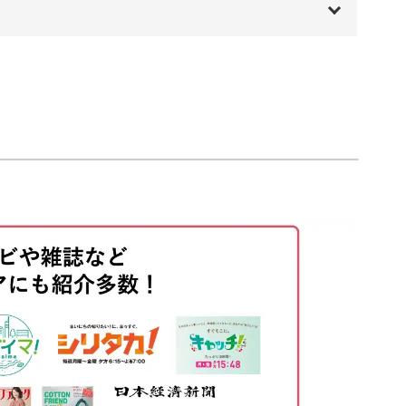
00:00
バッグを編むときにも使えるもの。
00:20
ろんな小物作りに発展していただけます。
00:42
08:51
13:26
アイテム
14:58
んな技術を学べるこのルームシューズ。
18:36
品なので短時間で完成できるのが魅力です◎