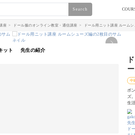
Search
COUR
講座
>
ドール服のオンライン教室・通信講座
>
ドール用ニット講座 ルームシ
キット
先生の紹介
ド
ー
中
ポ
ズ
生