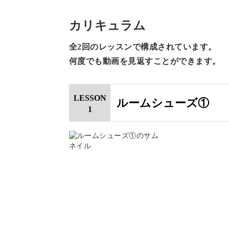
今回の講座では、ドール用ルームシュ
カリキュラム
かぎ針で増し目と減らし目をしながら
全2回のレッスンで構成されています。
何度でも動画を見返すことができます。
LESSON
ルームシューズ①
作るのはなんと、かかとからつま先まで
1
小さいなかにも、くさり編みや細編み
す。
本格的なルームシューズの