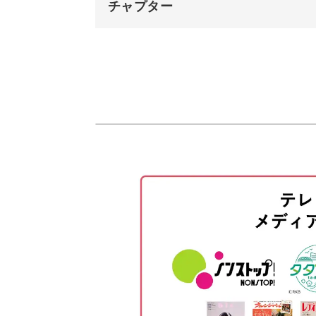
チャプター
オープニング
この編み方の使い分けは、応用すれば
はじめに
ルームシューズ作りをきっかけに、い
糸始末をして5段目を編む
6段目を編む
糸始末をする
短時間で編める初心者向け
つま先にポンポンの飾りをつける
完成♪
基本のくさり編みや細編みなど、いろ
たくさん知識を得ながらも、小さい作