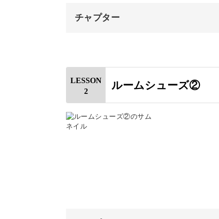
チャプター
ルームシューズは、底の部分と側面で
オープニング
ドール用としてもその機能にこだわり
はじめに
ます。
LESSON
ルームシューズ②
2
使用材料・道具
編み図について
どうやって途中で糸を変えるのか、そ
1段目を編む
ますね。
2段目を編む
こうして細部にまでこだわることで、
3段目を編む
すよ♪
4段目を編む