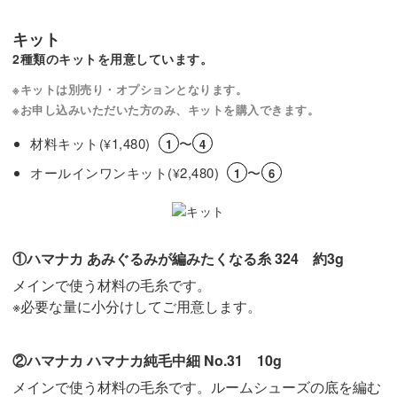
キット
履かせるのはもちろん、置いておくだけでも素敵なインテ
2種類のキットを用意しています。
リアになりますよ◎
※キットは別売り・オプションとなります。
※お申し込みいただいた方のみ、キットを購入できます。
材料キット(
1,480)
〜
¥
1
4
かぎ針編みの基礎を学びながら、かわいいドール用ルーム
オールインワンキット(
2,480)
〜
¥
1
6
シューズを作ってみませんか？
レッスンでお待ちしています！
①ハマナカ あみぐるみが編みたくなる糸 324 約3g
メインで使う材料の毛糸です。
※必要な量に小分けしてご用意します。
②ハマナカ ハマナカ純毛中細 No.31 10g
メインで使う材料の毛糸です。ルームシューズの底を編む