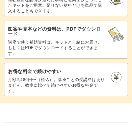
で、だんだん上達するのが実感できますよ♪
たキットをご用意。足りない材料だけを単品で購
入することもできます。
図案や見本などの資料は、PDFでダウンロ
ード
仕上げのポンポンでかわいさアップ！
講座で使う補助資料は、キットと一緒にお届け、
もしくはPDFでダウンロードすることができま
す。
シンプルなルームシューズですが、最後にポンポンをつけ
ることで素敵なアクセントに。
お得な料金で続けやすい
とれないようにしっかりと縫いつけるコツもお教えしま
月額2,480円〜（税込）。講座ごとの受講料はあり
ません。教室に比べて続けやすいお得な料金で
す。
す。
ポンポンをつけたルームシューズは、ドールの足元をいっ
そう可愛くしてくれることまちがいなし！