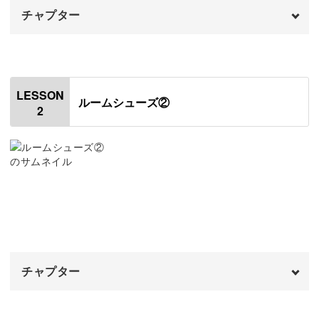
チャプター
本格的なルームシューズの編み方
オープニング
00:00
ルームシューズは、底の部分と側面でちがった素材になっ
はじめに
00:20
ていることが多いもの。
LESSON
ルームシューズ②
2
使用材料・道具
00:56
ドール用としてもその機能にこだわり、レッスンでは底と
側面で糸を変えて編んでいきます。
編み図について
01:57
1段目を編む
02:41
2段目を編む
05:19
どうやって途中で糸を変えるのか、その変え方や編み方の
3段目を編む
違いについても解説していきますね。
13:20
チャプター
4段目を編む
18:19
こうして細部にまでこだわることで、本格的なルームシュ
ーズに仕上げることができますよ♪
オープニング
00:00