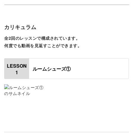
今回の講座では、ドール用ルームシューズの作り方をご紹
介します。
カリキュラム
かぎ針で増し目と減らし目をしながら、立体的に仕上げる
全2回のレッスンで構成されています。
テクニックが習得できます◎
何度でも動画を見返すことができます。
LESSON
ルームシューズ①
1
作るのはなんと、かかとからつま先まで3cmの小さなルー
ムシューズ！
小さいなかにも、くさり編みや細編みなど手編みの基本が
たくさんつまっている作品です。