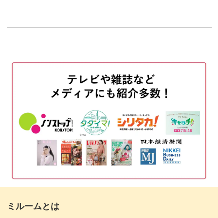
はじめに
00:20
糸始末をして5段目を編む
00:42
この編み方の使い分けは、応用すればバッグを編むときに
6段目を編む
も使えるもの。
08:51
糸始末をする
13:26
ルームシューズ作りをきっかけに、いろんな小物作りに発
展していただけます。
つま先にポンポンの飾りをつける
14:58
完成♪
18:36
短時間で編める初心者向けアイテム
基本のくさり編みや細編みなど、いろんな技術を学べるこ
のルームシューズ。
ミルームとは