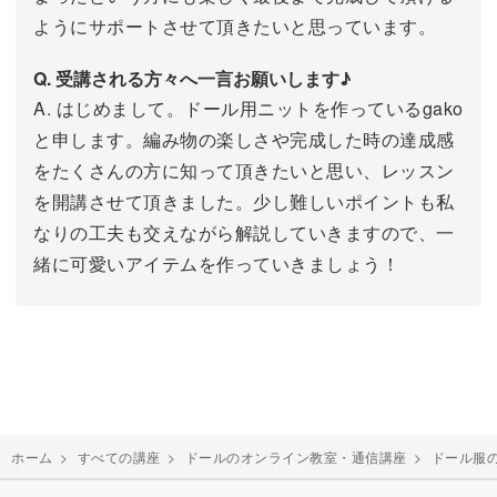
ようにサポートさせて頂きたいと思っています。
Q. 受講される方々へ一言お願いします♪
A. はじめまして。ドール用ニットを作っているgako
と申します。編み物の楽しさや完成した時の達成感
をたくさんの方に知って頂きたいと思い、レッスン
を開講させて頂きました。少し難しいポイントも私
なりの工夫も交えながら解説していきますので、一
緒に可愛いアイテムを作っていきましょう！
ホーム
>
すべての講座
>
ドールのオンライン教室・通信講座
>
ドール服