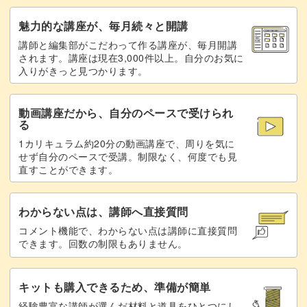
たくさん知識を得ながらも、小さい作品なので短時間で完
魅力的な講座が、毎月続々と開講
成できるのが魅力です◎
講師と編集部がこだわって作る講座が、毎月開講
されます。講座は現在3,000件以上。自分のお気に
入りがきっと見つかります。
細かい部分もありますが、初心者さんにもわかりやすいよ
動画講座だから、自分のペースで受けられ
う丁寧に説明していますのでご安心ください。
る
1カリキュラム約20分の動画講座で、周りを気に
せず自分のペースで受講。制限なく、何度でも見
「手編みははじめてだけど、いろんな編み方を知りたい」
直すことができます。
という方にもぴったりな内容となっています。
わからない点は、講師へ直接質問
コメント機能で、わからない点は講師に直接質問
できます。回数の制限もありません。
また、ルームシューズは2つで1セット。
キットも購入できるため、準備が簡単
1つ目で学習したことが2つ目を作るときに復習できるの
経験豊富な講師が選んだ材料と道具をひとつにし