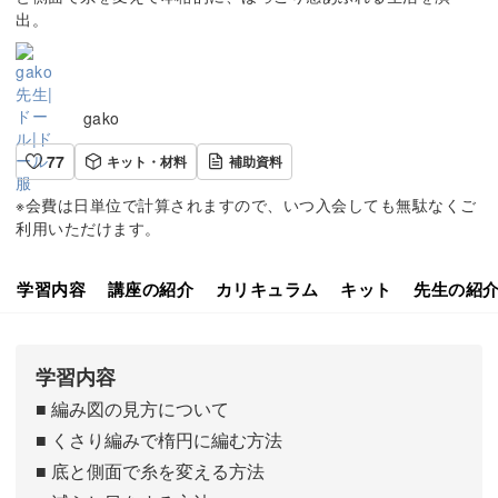
出。
gako
77
キット・材料
補助資料
※会費は日単位で計算されますので、いつ入会しても無駄なくご
利用いただけます。
学習内容
講座の紹介
カリキュラム
キット
先生の紹
学習内容
■ 編み図の見方について
■ くさり編みで楕円に編む方法
■ 底と側面で糸を変える方法