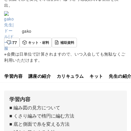
出。
gako
77
キット・材料
補助資料
※会費は日単位で計算されますので、いつ入会しても無駄なくご
利用いただけます。
学習内容
講座の紹介
カリキュラム
キット
先生の紹
学習内容
■ 編み図の見方について
■ くさり編みで楕円に編む方法
■ 底と側面で糸を変える方法