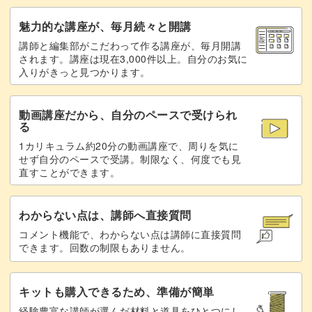
たくさん知識を得ながらも、小さい作品なので短時間で完
魅力的な講座が、毎月続々と開講
成できるのが魅力です◎
講師と編集部がこだわって作る講座が、毎月開講
されます。講座は現在3,000件以上。自分のお気に
入りがきっと見つかります。
細かい部分もありますが、初心者さんにもわかりやすいよ
動画講座だから、自分のペースで受けられ
う丁寧に説明していますのでご安心ください。
る
1カリキュラム約20分の動画講座で、周りを気に
せず自分のペースで受講。制限なく、何度でも見
「手編みははじめてだけど、いろんな編み方を知りたい」
直すことができます。
という方にもぴったりな内容となっています。
わからない点は、講師へ直接質問
コメント機能で、わからない点は講師に直接質問
できます。回数の制限もありません。
また、ルームシューズは2つで1セット。
キットも購入できるため、準備が簡単
1つ目で学習したことが2つ目を作るときに復習できるの
経験豊富な講師が選んだ材料と道具をひとつにし