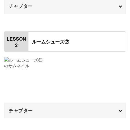
チャプター
本格的なルームシューズの編み方
オープニング
00:00
ルームシューズは、底の部分と側面でちがった素材になっ
はじめに
00:20
ていることが多いもの。
LESSON
ルームシューズ②
2
使用材料・道具
00:56
ドール用としてもその機能にこだわり、レッスンでは底と
側面で糸を変えて編んでいきます。
編み図について
01:57
1段目を編む
02:41
2段目を編む
05:19
どうやって途中で糸を変えるのか、その変え方や編み方の
3段目を編む
違いについても解説していきますね。
13:20
チャプター
4段目を編む
18:19
こうして細部にまでこだわることで、本格的なルームシュ
ーズに仕上げることができますよ♪
オープニング
00:00