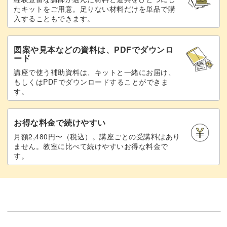
で、だんだん上達するのが実感できますよ♪
たキットをご用意。足りない材料だけを単品で購
入することもできます。
図案や見本などの資料は、PDFでダウンロ
ード
仕上げのポンポンでかわいさアップ！
講座で使う補助資料は、キットと一緒にお届け、
もしくはPDFでダウンロードすることができま
す。
シンプルなルームシューズですが、最後にポンポンをつけ
ることで素敵なアクセントに。
お得な料金で続けやすい
とれないようにしっかりと縫いつけるコツもお教えしま
月額2,480円〜（税込）。講座ごとの受講料はあり
ません。教室に比べて続けやすいお得な料金で
す。
す。
ポンポンをつけたルームシューズは、ドールの足元をいっ
そう可愛くしてくれることまちがいなし！