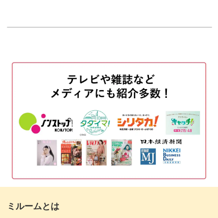
はじめに
00:20
糸始末をして5段目を編む
00:42
この編み方の使い分けは、応用すればバッグを編むときに
6段目を編む
も使えるもの。
08:51
糸始末をする
13:26
ルームシューズ作りをきっかけに、いろんな小物作りに発
展していただけます。
つま先にポンポンの飾りをつける
14:58
完成♪
18:36
短時間で編める初心者向けアイテム
基本のくさり編みや細編みなど、いろんな技術を学べるこ
のルームシューズ。
ミルームとは