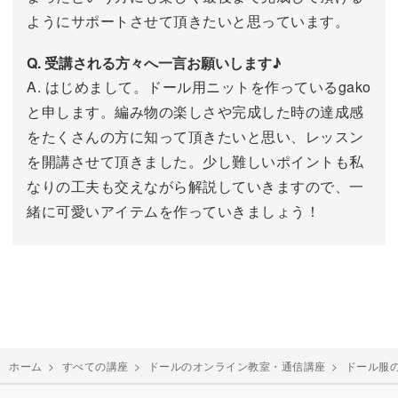
ようにサポートさせて頂きたいと思っています。
Q. 受講される方々へ一言お願いします♪
A. はじめまして。ドール用ニットを作っているgako
と申します。編み物の楽しさや完成した時の達成感
をたくさんの方に知って頂きたいと思い、レッスン
を開講させて頂きました。少し難しいポイントも私
なりの工夫も交えながら解説していきますので、一
緒に可愛いアイテムを作っていきましょう！
ホーム
>
すべての講座
>
ドールのオンライン教室・通信講座
>
ドール服