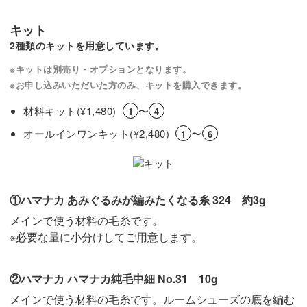
キット
履かせるのはもちろん、置いておくだけでも素敵なインテ
2種類のキットを用意しています。
リアになりますよ◎
※キットは別売り・オプションとなります。
※お申し込みいただいた方のみ、キットを購入できます。
材料キット(
1,480)
〜
¥
1
4
かぎ針編みの基礎を学びながら、かわいいドール用ルーム
オールインワンキット(
2,480)
〜
¥
1
6
シューズを作ってみませんか？
レッスンでお待ちしています！
①ハマナカ あみぐるみが編みたくなる糸 324 約3g
メインで使う材料の毛糸です。
※必要な量に小分けしてご用意します。
②ハマナカ ハマナカ純毛中細 No.31 10g
メインで使う材料の毛糸です。ルームシューズの底を編む