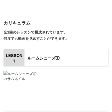
今回の講座では、ドール用ルームシューズの作り方をご紹
介します。
カリキュラム
かぎ針で増し目と減らし目をしながら、立体的に仕上げる
全2回のレッスンで構成されています。
テクニックが習得できます◎
何度でも動画を見返すことができます。
LESSON
ルームシューズ①
1
作るのはなんと、かかとからつま先まで3cmの小さなルー
ムシューズ！
小さいなかにも、くさり編みや細編みなど手編みの基本が
たくさんつまっている作品です。