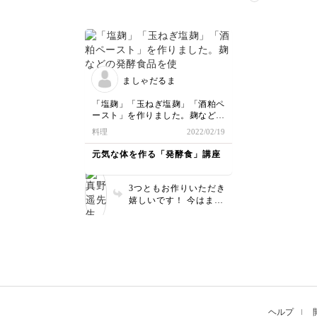
嬉しい
スト、
れると
ん…！
んがり
ですね
ましゃだるま
「塩麹」「玉ねぎ塩麹」「酒粕ペ
ースト」を作りました。麹などの
発酵食品を使うのも、作るのも初
料理
2022/02/19
めてです。塩麹達が発酵したら
「グラタン」を作りたいと思いま
元気な体を作る「発酵食」講座
す。
明日から毎日混ぜ混ぜして、使え
る日を待ちます。
3つともお作りいただき
楽しみです。
嬉しいです！ 今はまだ
寒いので、塩麹と玉ねぎ
麹が完成するのに少し時
間がかかるかと思いま
す。香りを嗅いだり、味
を見たりしながら、完成
のタイミングを探ってみ
てください。（「美味し
い！」と思ったら完成で
す◎） 酒粕ペーストは
ヘルプ