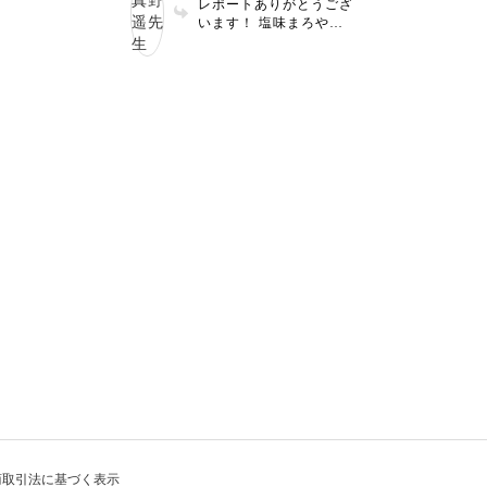
レポートありがとうござ
フランスパン合いそ
います！ 塩味まろやか
ね〜🥖✨
になったとのこと、良か
ったです！熟成してだん
だん変化していく味わい
をお楽しみください☺️🌱
商取引法に基づく表示