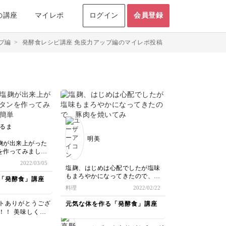
の講座
マイレポ
ログイン
会員登録
プ編
>
発酵食レシピ講座 免疫力アップ編のマイレポ投稿
るま
明美
麹が出来上がった
を作ってみました
できてびっくり
2022/03/05
ら何回でも作れ
塩麹、はじめは心配でしたが塩味
もたっぷり入って
もまろやかになってきたので、豚
「発酵食」講座
えのある1品でし
肉を焼いてみました。
料理
2022/02/22
べたことのないグ
こんなに簡単に出来て凄く利用出
ました✌️美味し
来てうれしいです！
トありがとうござ
元気な体を作る「発酵食」講座
！！ 美味しく作
パンを添えて、お
のこと、何よりで
みました😝