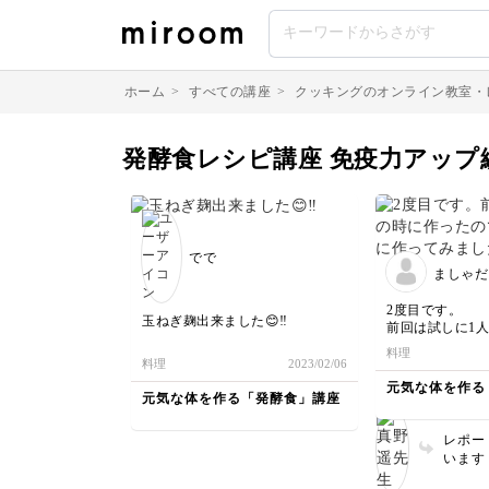
ホーム
>
すべての講座
>
クッキングのオンライン教室・
発酵食レシピ講座 免疫力アップ
でで
ましゃだ
2度目です。
玉ねぎ麹出来ました😊‼️
前回は試しに1
で、今回は家族
料理
😊子供達も「お
料理
2023/02/06
という間に食べ
元気な体を作る
😅家族分作った
元気な体を作る「発酵食」講座
もなくなってしま
トーストに乗せて食
レポー
した😊
います
ご好評