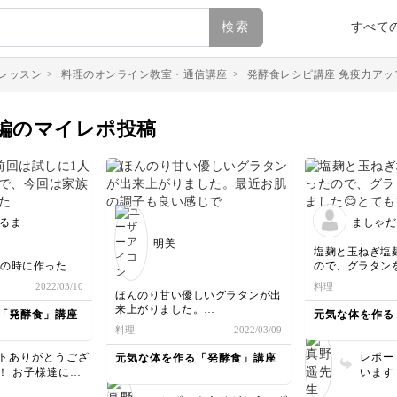
検索
すべて
レッスン
>
料理のオンライン教室・通信講座
>
発酵食レシピ講座 免疫力アッ
編のマイレポ投稿
るま
ましゃだ
明美
塩麹と玉ねぎ塩
人の時に作ったの
ので、グラタン
に作ってみました
😊とても簡単に
2022/03/10
料理
いしい」とあっ
😳です。これな
ほんのり甘い優しいグラタンが出
てしまいました
そうです✌️具材
来上がりました。
「発酵食」講座
元気な体を作る
ら酒粕ペースト
いるので食べ応
最近お肌の調子も良い感じでー
料理
2022/03/09
いました😭
た。今までに食
す！^_^
べても🙆‍♀️で
ラタンに仕上がり
トありがとうござ
レポー
元気な体を作る「発酵食」講座
かったです💕
！ お子様達にも
います
今日はフランス
だったとのこと、
れたと
洒落な夕食にして