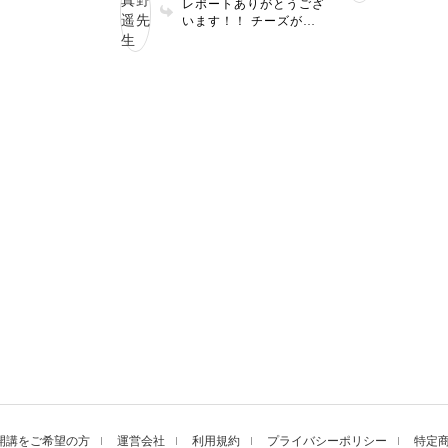
レポートありがとうござ
です☺️✨ 酒粕ペー
す☺️
います！！ チーズがこ
次回は倍量で作ら
うです
んがりと美味しそうです
良いかもしれませ
ね🤤✨ 玉ねぎ塩麹の甘み
！ トーストのこ
が優しいですよね。 お
感とよく合いそう
肌にも早速表れていると
🍞
のこと、素晴らしいです
👏🏻✨
開講をご希望の方
運営会社
利用規約
プライバシーポリシー
特定