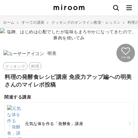
ホーム
>
すべての講座
>
クッキングのオンライン教室・レッスン
>
料理
明美
いいね
クッキング
料理
料理の発酵食レシピ講座 免疫力アップ編への明美
さんのマイレポ投稿
関連する講座
元気な体を作る「発酵食」講座