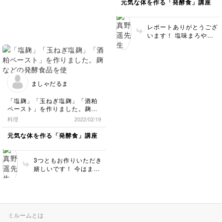
元気な体を作る「発酵食」講座
レポートありがとうござ
います！ 塩味まろやか
になったとのこと、良か
ったです！熟成してだん
だん変化していく味わい
をお楽しみください☺️🌱
ましゃだるま
「塩麹」「玉ねぎ塩麹」「酒粕
ペースト」を作りました。麹な
どの発酵食品を使うのも、作る
料理
2022/02/19
のも初めてです。塩麹達が発酵
したら「グラタン」を作りたい
元気な体を作る「発酵食」講座
と思います。
明日から毎日混ぜ混ぜして、使
える日を待ちます。
3つともお作りいただき
楽しみです。
嬉しいです！ 今はまだ
寒いので、塩麹と玉ねぎ
麹が完成するのに少し時
間がかかるかと思いま
す。香りを嗅いだり、味
を見たりしながら、完成
ミルームとは
のタイミングを探ってみ