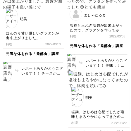
スト、次回は倍量で作ら
れると良いかもしれませ
ん…！！ トーストのこ
ましゃだるま
んがり感とよく合いそう
明美
ですね🍞
塩麹と玉ねぎ塩麹が出来上がっ
たので、グラタンを作ってみま
ほんのり甘い優しいグラタンが
した😊とても簡単にできてびっ
料理
2022/03/05
出来上がりました。
くり😳です。これなら何回でも
最近お肌の調子も良い感じでー
作れそうです✌️具材もたっぷり
料理
2022/03/09
元気な体を作る「発酵食」講座
す！^_^
入っているので食べ応えのある
1品でした。今までに食べたこ
元気な体を作る「発酵食」講座
とのないグラタンに仕上がりま
レポートありがとうござ
した✌️美味しかったです💕
います！！ 美味しく作
今日はフランスパンを添えて、
レポートありがとうござ
れたとのこと、何よりで
お洒落な夕食にしてみました😝
います！！ チーズがこ
す☺️フランスパン合いそ
んがりと美味しそうです
うですね〜🥖✨
ね🤤✨ 玉ねぎ塩麹の甘み
が優しいですよね。 お
肌にも早速表れていると
明美
のこと、素晴らしいです
👏🏻✨
塩麹、はじめは心配でしたが塩
味もまろやかになってきたの
で、豚肉を焼いてみました。
料理
2022/02/22
こんなに簡単に出来て凄く利用
出来てうれしいです！