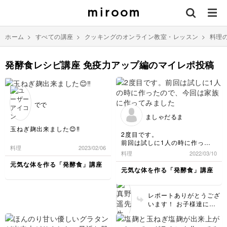
ホーム
>
すべての講座
>
クッキングのオンライン教室・レッスン
>
料理
発酵食レシピ講座 免疫力アップ編のマイレポ投稿
でで
ましゃだるま
玉ねぎ麹出来ました😊‼️
2度目です。
前回は試しに1人の時に作った
料理
2023/02/06
ので、今回は家族に作ってみま
料理
2022/03/10
した😊子供達も「おいしい」と
元気な体を作る「発酵食」講座
あっという間に食べてしまいま
元気な体を作る「発酵食」講座
した😅家族分作ったら酒粕ペー
ストもなくなってしまいました
😭
レポートありがとうござ
トーストに乗せて食べても🙆‍♀️で
います！ お子様達にも
した😊
ご好評だったとのこと、
嬉しいです☺️✨ 酒粕ペー