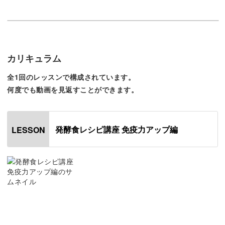
人間には本来、有害なウイルスや病原菌から身を守る免疫
力が備わっています。
しかし、乱れた食生活や生活リズムが影響して免疫力は低
カリキュラム
下してしまいます。
全1回のレッスンで構成されています。
何度でも動画を見返すことができます。
そんな免疫力の鍵を握っているのは腸であり、腸内の悪玉
菌が増えてしますと免疫力の低下だけでなく様々な病気に
かかってしまいます。
発酵食レシピ講座 免疫力アップ編
LESSON
そのため、腸内環境を整えることは、免疫力アップと健康
のためにとても重要。
腸内の善玉菌を増やすためには善玉菌の餌になる発酵食品
を摂ることが有効です。