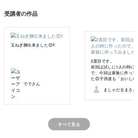
のレシピをご紹介します。
受講者の作品
それは、2種の塩麹と酒粕を使ったヘルシーなグラタン。
グラタンに通常使われるホワイトソースを、「酒粕ホワイ
玉ねぎ麹出来ました😊‼️
トソース」に変えて作っていきます。
2度目です。
この酒粕ホワイトソースの作り方を覚えると、様々な料理
前回は試しに1人の時に
にアレンジすることができますよ♪
で、今回は家族に作って
た😊子供達も「おいしい
ででさん
っという間に食べてしま
日常的に使える料理に発酵食品を取り入れることで、無理
ましゃだるまさん
た😅家族分作ったら酒粕
トもなくなってしまいまし
なくヘルシーな食生活を送ることができます。
トーストに乗せて食べても🙆
した😊
大人から子どもまで、みんな大好きなグラタンですので、
ぜひ一度試してみてくださいね。
すべて見る