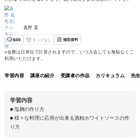
真野 遥
669
補助資料
キットなし
※会費は日単位で計算されますので、いつ入会しても無駄なくご
利用いただけます。
学習内容
講座の紹介
受講者の作品
カリキュラム
先
学習内容
■ 塩麹の作り方
■ 様々な料理に応用が出来る酒粕ホワイトソースの作
り方