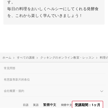
す。
毎日の料理をおいしくヘルシーにしてくれる発酵食
を、これから楽しく学んでいきましょう！
ホーム
>
すべての講座
>
クッキングのオンライン教室・レッスン
>
料理
常見問答
有意販售影片的各位
会社概要・規約
繁體中文
受講期間：1ヶ月
日語
英語
簡體中文
韓國語