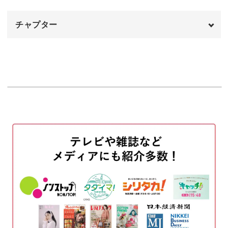
発酵食を取り入れて腸内環境を改善してみませんか？
チャプター
オープニング
00:00
はじめに
00:20
使用材料
01:33
塩麹の作り方
02:57
玉ねぎ塩麹の作り方
08:13
酒粕ペーストの作り方
12:31
酒粕豆乳グラタンの作り方
16:19
完成♪
31:28