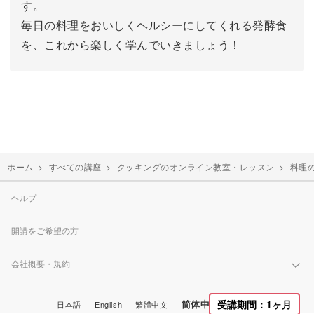
す。
毎日の料理をおいしくヘルシーにしてくれる発酵食
を、これから楽しく学んでいきましょう！
ホーム
>
すべての講座
>
クッキングのオンライン教室・レッスン
>
料理
ヘルプ
開講をご希望の方
会社概要・規約
简体中文
受講期間：1ヶ月
日本語
English
繁體中文
한국어