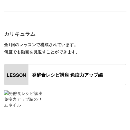
人間には本来、有害なウイルスや病原菌から身を守る免疫
力が備わっています。
しかし、乱れた食生活や生活リズムが影響して免疫力は低
カリキュラム
下してしまいます。
全1回のレッスンで構成されています。
何度でも動画を見返すことができます。
そんな免疫力の鍵を握っているのは腸であり、腸内の悪玉
菌が増えてしますと免疫力の低下だけでなく様々な病気に
かかってしまいます。
発酵食レシピ講座 免疫力アップ編
LESSON
そのため、腸内環境を整えることは、免疫力アップと健康
のためにとても重要。
腸内の善玉菌を増やすためには善玉菌の餌になる発酵食品
を摂ることが有効です。