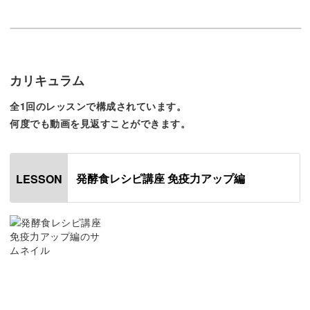
人間には本来、有害なウイルスや病原菌から身を守る免疫
力が備わっています。
しかし、乱れた食生活や生活リズムが影響して免疫力は低
カリキュラム
下してしまいます。
全1回のレッスンで構成されています。
何度でも動画を見返すことができます。
そんな免疫力の鍵を握っているのは腸であり、腸内の悪玉
菌が増えてしますと免疫力の低下だけでなく様々な病気に
かかってしまいます。
発酵食レシピ講座 免疫力アップ編
LESSON
そのため、腸内環境を整えることは、免疫力アップと健康
のためにとても重要。
腸内の善玉菌を増やすためには善玉菌の餌になる発酵食品
を摂ることが有効です。