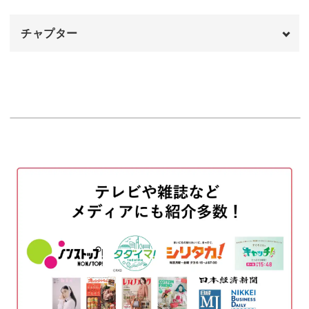
発酵食を取り入れて腸内環境を改善してみませんか？
チャプター
オープニング
00:00
はじめに
00:20
使用材料
01:33
塩麹の作り方
02:57
玉ねぎ塩麹の作り方
08:13
酒粕ペーストの作り方
12:31
酒粕豆乳グラタンの作り方
16:19
完成♪
31:28