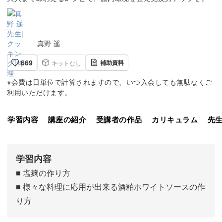
真野 遥
669
補助資料
キットなし
※会費は日単位で計算されますので、いつ入会しても無駄なくご
利用いただけます。
学習内容
講座の紹介
受講者の作品
カリキュラム
先
学習内容
■ 塩麹の作り方
■ 様々な料理に応用が出来る酒粕ホワイトソースの作
り方