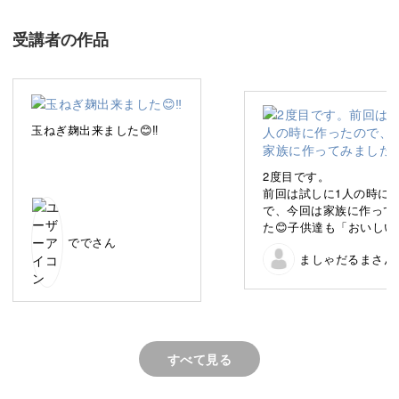
のレシピをご紹介します。
受講者の作品
それは、2種の塩麹と酒粕を使ったヘルシーなグラタン。
グラタンに通常使われるホワイトソースを、「酒粕ホワイ
玉ねぎ麹出来ました😊‼️
トソース」に変えて作っていきます。
2度目です。
この酒粕ホワイトソースの作り方を覚えると、様々な料理
前回は試しに1人の時に
にアレンジすることができますよ♪
で、今回は家族に作って
た😊子供達も「おいしい
ででさん
っという間に食べてしま
日常的に使える料理に発酵食品を取り入れることで、無理
ましゃだるまさん
た😅家族分作ったら酒粕
トもなくなってしまいまし
なくヘルシーな食生活を送ることができます。
トーストに乗せて食べても🙆
した😊
大人から子どもまで、みんな大好きなグラタンですので、
ぜひ一度試してみてくださいね。
すべて見る