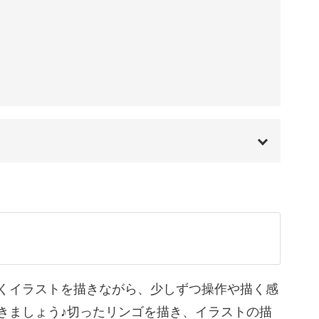
・色塗りなど、工程ごとにコツがあります。
ント
00:00
ぜひ学んでくださいね。
00:20
01:54
02:18
くイラストを描きながら、少しずつ操作や描く感
きましょう♪切ったリンゴを描き、イラストの描
02:52