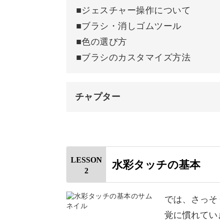
■ジェスチャー操作について
■ブラシ・消しゴムツール
ふんわり柔らかく仕上げるには、線画
■色の選び方
■ブラシのカスタマイズ方法
・柔らかさや光を表現する線画のポイ
・肌にじわっと血色感を出すコツ
チャプター
・光を意識した髪の塗り方
オープニング
など、水彩風に仕上げるテクニックを
はじめに
LESSON
水彩タッチの基本
2
使用道具
思い通りの女の子が描ける♪
Procreateについて
では、さっそ
覚に慣れてい
Procreateのインストール方法