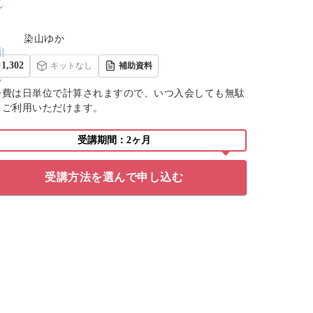
染山ゆか
1,302
キットなし
補助資料
会費は日単位で計算されますので、いつ入会しても無駄
くご利用いただけます。
受講期間：2ヶ月
受講方法を選んで申し込む
できました！