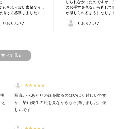
た！
じられなかったのですが、先生
でもそれっぽい素敵なイラ
のお手本を見ながら直して動き
が描けて感動しました✨あ
が感じられるようになりまし
見えるコツ
とうございました！
た！
表現するコツ
りおりんさん
りおりんさん
ちょっとしたことで見栄えが変
わるのがわかって面白かったで
す
肩の力を抜いて私と一緒に楽しくお絵描きをして
すべて見る
もOK
説明
写真からあたりの線を取るのはやはり難しいです
がと
が、染山先生の絵を見ながらなら描けました。楽
デジタル機器は苦手…」
しいです
ょっと勇気が出ないそんな初心者さんもOKの講