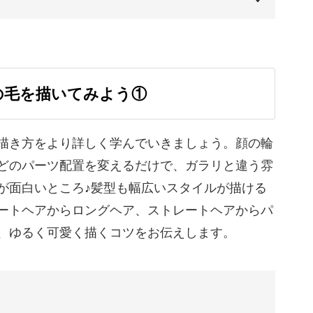
13:57
00:00
00:20
の毛を描いてみよう①
01:05
01:27
描き方をより詳しく学んでいきましょう。顔の輪
どのパーツ配置を変えるだけで、ガラリと違う雰
02:04
が面白いところ♪髪型も幅広いスタイルが描ける
02:35
ートヘアからロングヘア、ストレートヘアからパ
、ゆるく可愛く描くコツをお伝えします。
03:57
06:35
08:16