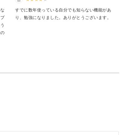
んな
すでに数年使っている自分でも知らない機能があ
アプ
り、勉強になりました。ありがとうございます。
使う
くの
きに使うツールの使い方も一つずつ丁寧に解説していき
なので、デジタル機器を扱うのに不安がある方で
ならではの快適さもポイントです。