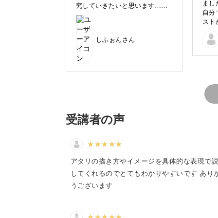
まし
究していきたいと思います…最
自分
初のラフでしっかりと手や関節
スト
◎ゆるくてシンプルだけどそれらしく
の位置を確認するのも大切です
りが
ね💦学んだ事を生かして自分な
◎デジタルだけどやわらかい空気感を
しふぉんさん
りに、かわいい女の子のイラス
トを描いてみたいと思います。
ありがとうございました😊
など、分かりやすくお伝えするので、
いただけたらうれしいです。
受講者の声
デジタルイラスト初心者さん
アタリの描き方やイメージを具体的な表現で
してくれるのでとてもわかりやすいです あり
「デジタルイラストは難しそう…」「
うございます
デジタルイラストを始めたいけど、ち