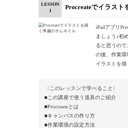
LESSON
Procreateでイラス
◎どこでも持ち運べて気軽に描ける
1
◎ブラシも豊富で画材を揃える必要な
iPadアプリ
思い立ったときにサッと始められ、準
ましょう♪初
♪
ると思うので、
の後、作業環
イラストを描
デジタルなのに水彩風のイ
〈このレッスンで学べること〉
■この講座で使う道具のご紹介
私のイラストのように、デジタルでも
■Procreateとは
す。
■キャンバスの作り方
■作業環境の設定方法