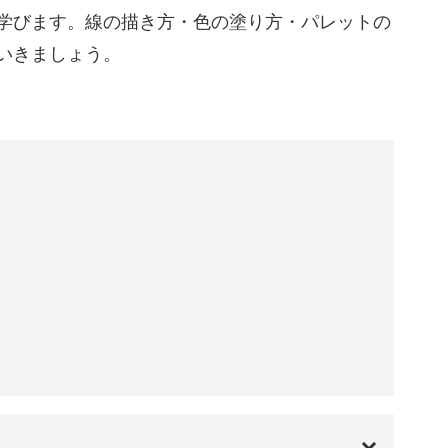
トカットの女の子、ワンピースを着たロングヘア
学びます。線の描き方・色の塗り方・パレットの
03:23
う。
いきましょう。
04:50
06:12
で少しずつ進めていくので、初心者さんでもきっ
07:45
09:45
けるように、雰囲気のちがう人物の描き方のテク
法
10:18
10:45
11:11
11:53