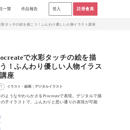
程一覽
作品報告
登入
註冊會員
ateで水彩タッチの絵を描こう！ふんわり優しい人物イラスト講座
rocreateで水彩タッチの絵を描
う！ふんわり優しい人物イラス
講座
イラスト・絵画
デジタルイラスト
門
|
のようなやわらかさをProcreateで表現。デジタルで描
女の子イラストで、ふんわりと思い通りの表現が可能
。