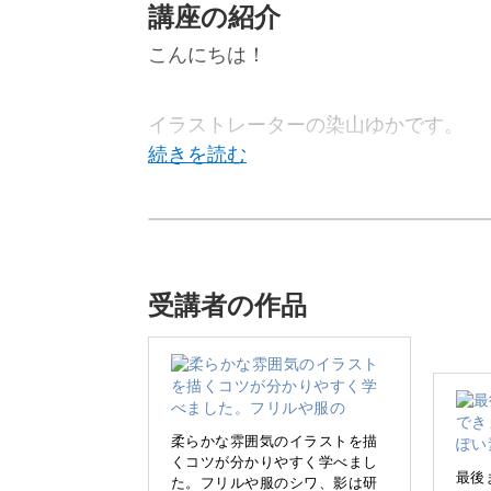
講座の紹介
こんにちは！
イラストレーターの染山ゆかです。
この講座ではiPadアプリ「Procre
き方を学びます。
受講者の作品
人物のイラストというと、「リアルで
柔らかな雰囲気のイラストを描
くコツが分かりやすく学べまし
ちですが、そこはあまり重要ではあり
最後
た。フリルや服のシワ、影は研