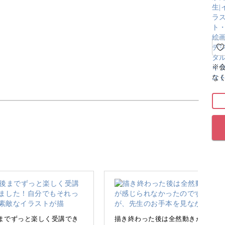
※
な
ate」を使って、水彩風のやわらかい人物イラストの描
上手に描かなければ…！」と意気込んでしまいが
ません。
までずっと楽しく受講でき
描き終わった後は全然動きが感