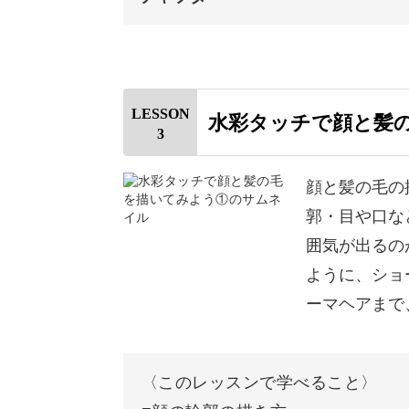
おわりに
オープニング
はじめに
LESSON
水彩タッチで顔と髪
3
使用道具
キャンバスを作成する
顔と髪の毛の
郭・目や口な
参考写真を表示させる方法
囲気が出るの
あたりを取る
ように、ショ
ーマヘアまで
線画を描く
色を塗る
〈このレッスンで学べること〉
影を塗る