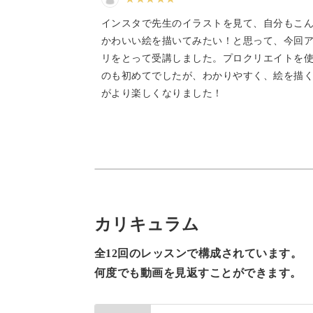
座です。
インスタで先生のイラストを見て、自分もこ
かわいい絵を描いてみたい！と思って、今回
リをとって受講しました。プロクリエイトを
のも初めてでしたが、わかりやすく、絵を描
がより楽しくなりました！
Procreateの環境設定や、描くと
ます。
初心者さんに寄り添ったカリキュラム
も安心してご受講ください。
カリキュラム
全12回のレッスンで構成されています。
何度でも動画を見返すことができます。
アナログにはない、デジタルイラスト