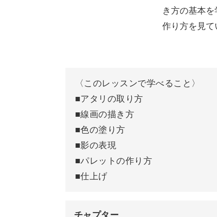
講座後半では、ボーイッシュなショー
き方の基本を
キャンバスの作り方
の女の子の描き方に挑戦してみましょ
作り方を見て
作業環境の設定方法
ジェスチャー操作について
〈このレッスンで学べること〉
工程ごとに分けて、分かりやすい解説
ブラシについて
■アタリの取り方
と描き上げていただけます♪
■線画の描き方
ぼかしツールについて
■色の塗り方
ご自身がイメージした人物が自由に描
ブラシをお気に入りに追加する方
■影の表現
ニックをマスターしていきましょう。
■パレットの作り方
レイヤーについて
■仕上げ
カラーについて
ブラシのカスタマイズ方法
チャプター