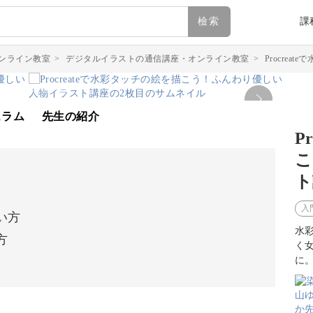
檢索
課
ンライン教室
>
デジタルイラストの通信講座・オンライン教室
>
Procre
ュラム
先生の紹介
P
こ
ト
入
い方
水彩
方
く
に