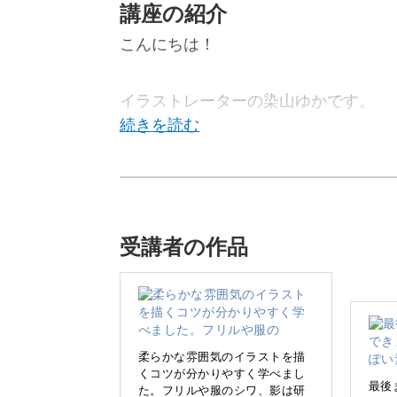
講座の紹介
こんにちは！
イラストレーターの染山ゆかです。
この講座ではiPadアプリ「Procre
き方を学びます。
受講者の作品
人物のイラストというと、「リアルで
柔らかな雰囲気のイラストを描
くコツが分かりやすく学べまし
ちですが、そこはあまり重要ではあり
最後
た。フリルや服のシワ、影は研