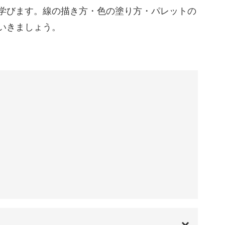
トカットの女の子、ワンピースを着たロングヘア
学びます。線の描き方・色の塗り方・パレットの
03:23
う。
いきましょう。
04:50
06:12
で少しずつ進めていくので、初心者さんでもきっ
07:45
09:45
けるように、雰囲気のちがう人物の描き方のテク
法
10:18
10:45
11:11
11:53