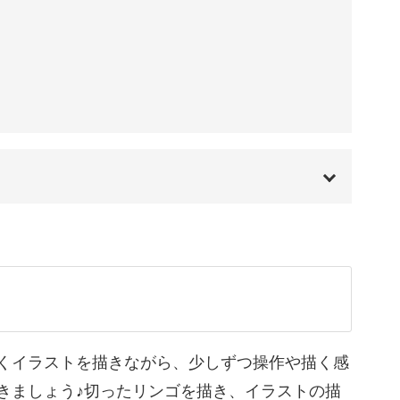
・色塗りなど、工程ごとにコツがあります。
ント
00:00
ぜひ学んでくださいね。
00:20
01:54
02:18
くイラストを描きながら、少しずつ操作や描く感
きましょう♪切ったリンゴを描き、イラストの描
02:52