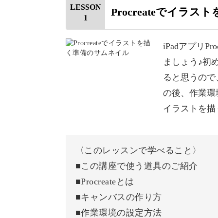
LESSON
Procreateでイラス
◎どこでも持ち運べて気軽に描ける
1
◎ブラシも豊富で画材を揃える必要な
iPadアプリ
思い立ったときにサッと始められ、準
ましょう♪初
♪
ると思うので、
の後、作業環
イラストを描
デジタルなのに水彩風のイ
〈このレッスンで学べること〉
■この講座で使う道具のご紹介
私のイラストのように、デジタルでも
■Procreateとは
す。
■キャンバスの作り方
■作業環境の設定方法