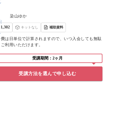
染山ゆか
1,302
キットなし
補助資料
会費は日単位で計算されますので、いつ入会しても無駄
くご利用いただけます。
受講期間：2ヶ月
受講方法を選んで申し込む
できました！