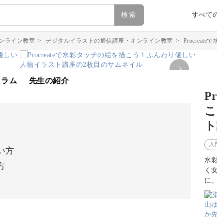
検索
すべて
ンライン教室
>
デジタルイラストの通信講座・オンライン教室
>
Procre
ュラム
先生の紹介
P
こ
ト
入
い方
水彩
方
く
に