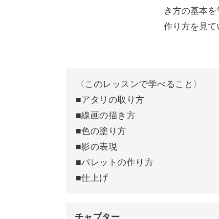
講座後半では、ボーイッシュなショー
き方の基本を
キャンバスの作り方
の女の子の描き方に挑戦してみましょ
作り方を見て
作業環境の設定方法
ジェスチャー操作について
〈このレッスンで学べること〉
工程ごとに分けて、分かりやすい解説
ブラシについて
■アタリの取り方
と描き上げていただけます♪
■線画の描き方
ぼかしツールについて
■色の塗り方
ご自身がイメージした人物が自由に描
ブラシをお気に入りに追加する方
■影の表現
ニックをマスターしていきましょう。
■パレットの作り方
レイヤーについて
■仕上げ
カラーについて
ブラシのカスタマイズ方法
チャプター