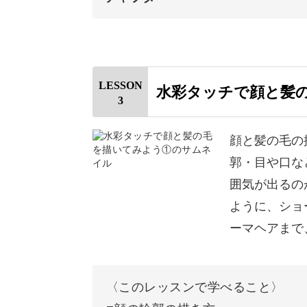
おわりに
オープニング
はじめに
LESSON
水彩タッチで顔と髪
3
使用道具
キャンバスを作成する
顔と髪の毛の
郭・目や口な
参考写真を表示させる方法
囲気が出るの
あたりを取る
ように、ショ
ーマヘアまで
線画を描く
色を塗る
〈このレッスンで学べること〉
影を塗る