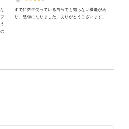
んな
すでに数年使っている自分でも知らない機能があ
アプ
り、勉強になりました。ありがとうございます。
使う
くの
きに使うツールの使い方も一つずつ丁寧に解説していき
なので、デジタル機器を扱うのに不安がある方で
ならではの快適さもポイントです。