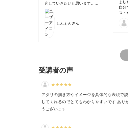
まし
究していきたいと思います…最
自分
初のラフでしっかりと手や関節
スト
◎ゆるくてシンプルだけどそれらしく
の位置を確認するのも大切です
りが
ね💦学んだ事を生かして自分な
◎デジタルだけどやわらかい空気感を
しふぉんさん
りに、かわいい女の子のイラス
トを描いてみたいと思います。
ありがとうございました😊
など、分かりやすくお伝えするので、
いただけたらうれしいです。
受講者の声
デジタルイラスト初心者さん
アタリの描き方やイメージを具体的な表現で
してくれるのでとてもわかりやすいです あり
「デジタルイラストは難しそう…」「
うございます
デジタルイラストを始めたいけど、ち