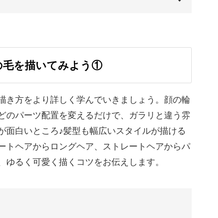
13:57
00:00
00:20
の毛を描いてみよう①
01:05
01:27
描き方をより詳しく学んでいきましょう。顔の輪
どのパーツ配置を変えるだけで、ガラリと違う雰
02:04
が面白いところ♪髪型も幅広いスタイルが描ける
02:35
ートヘアからロングヘア、ストレートヘアからパ
、ゆるく可愛く描くコツをお伝えします。
03:57
06:35
08:16