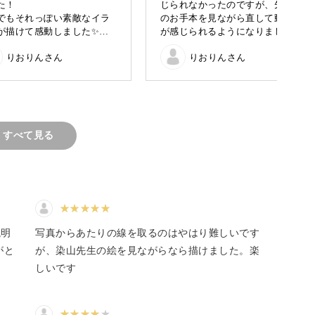
た！
じられなかったのですが、先生
でもそれっぽい素敵なイラ
のお手本を見ながら直して動き
が描けて感動しました✨あ
が感じられるようになりまし
見えるコツ
とうございました！
た！
表現するコツ
りおりんさん
りおりんさん
ちょっとしたことで見栄えが変
わるのがわかって面白かったで
す
肩の力を抜いて私と一緒に楽しくお絵描きをして
すべて見る
もOK
説明
写真からあたりの線を取るのはやはり難しいです
がと
が、染山先生の絵を見ながらなら描けました。楽
デジタル機器は苦手…」
しいです
ょっと勇気が出ないそんな初心者さんもOKの講