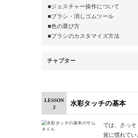
■ジェスチャー操作について
■ブラシ・消しゴムツール
ふんわり柔らかく仕上げるには、線画
■色の選び方
■ブラシのカスタマイズ方法
・柔らかさや光を表現する線画のポイ
・肌にじわっと血色感を出すコツ
チャプター
・光を意識した髪の塗り方
オープニング
など、水彩風に仕上げるテクニックを
はじめに
LESSON
水彩タッチの基本
2
使用道具
思い通りの女の子が描ける♪
Procreateについて
では、さっそ
覚に慣れてい
Procreateのインストール方法