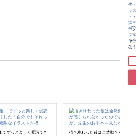
※
な
ate」を使って、水彩風のやわらかい人物イラストの描
上手に描かなければ…！」と意気込んでしまいが
ません。
までずっと楽しく受講でき
描き終わった後は全然動きが感