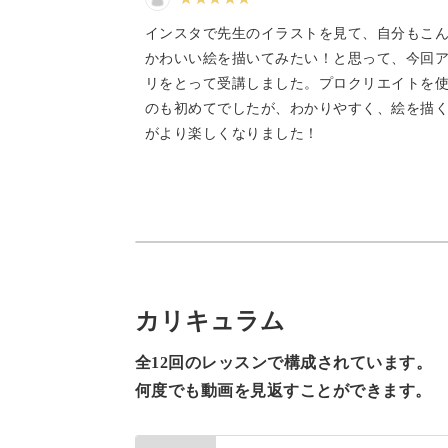
座です。
インスタで先生のイラストを見て、自分もこ
かわいい絵を描いてみたい！と思って、今回
リをとって受講しました。プロクリエイトを
のも初めてでしたが、わかりやすく、絵を描
がより楽しくなりました！
Procreateの環境設定や、描くと
ます。
初心者さんに寄り添ったカリキュラム
も安心してご受講ください。
カリキュラム
全12回のレッスンで構成されています。
何度でも動画を見返すことができます。
アナログにはない、デジタルイラスト