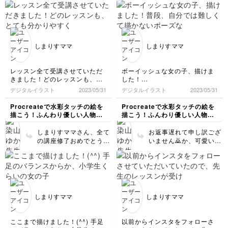
意なバランスや好きな形
てもgood！ 最初の一
見つけてください👌ご受
歩、お疲れさまでし
講お疲れさまです！
た〜！ 私も推しを描く
ために絵を始めたので
親近感です…🫶応援して
しまりすママ
しまりすママ
おります！
レッスン全て受講させていただ
ボーイッシュな女の子、描けま
きました！どのレッスンも、と
した！
ても分かりやすく教えて下さり
普段、自分では難しくて描かな
デジタルイラスト
2023/05/31
デジタルイラスト
2023/05/31
ありがとうございました(^-^)
いポーズなので、これで良いの
今回は襟のフリルや、スカート
か…？？と頭をひねりながら何
Procreateで水彩タッチの絵を
Procreateで水彩タッチの絵を
のふんわり感の描き方も教えて
度も微調整して頑張りました。
描こう！ふんわり優しい人物イ
描こう！ふんわり優しい人物イ
いただけたので、今後も絵を描
デニムの風合いが、先生のデザ
ラスト講座
ラスト講座
く際の勉強になりました。
インならではのカンジで、描き
しまりすママさん、全て
お返事遅れて申し訳ござ
上がった時 感動しました！
の講座修了おめでとうご
いません🙇か、可愛いで
ざいます🎉そしてお疲れ
す😍色んな複雑なポイン
さまでした。ふんわり感
トがありましたがよく取
とっても出ています！ぜ
り入れてくださっていま
ひ講座のことを頭の片隅
す！👏もしご自身でバラ
にでも置いていただい
ンスが気に入らなくても
て、しまりすママさんの
それはそれで魅力になる
しまりすママ
しまりすママ
お絵描きライフにお役立
のでOKです！バランス
ていただければ幸いです
に迷うときは絵を遠目で
♪ご受講、ありがとうご
見たり細目で見たりして
ここまで描けました！(^^) 手足
以前からインスタをフォローさ
ざいました！
確認しましょう♪受講お