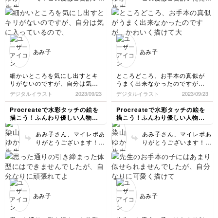
いただきます）
だきありがとうございま
ありがとうございます！
す。水彩風塗り、たしか
ブラシの件でご不便をお
に意図せず重ねてしまう
かけし大変申し訳ありま
と濃くなったりして難し
せん。添付いただいたお
いですが、その筆跡も良
写真の左右水色フォルダ
さになりますよね。どう
の中に「水彩ブラ
あみ子
あみ子
ぞ楽しんでいただければ
シ.brushset」はないで
幸いです😊女の子、とて
しょうか？何度も確認さ
も可愛いです！スカート
れているかと存じますの
細かいところを気にし出すとキ
ところどころ、お手本の真似が
部分の重ね塗りが空気感
で恐縮ですが、ダウンロ
リがないのですが、自分は気に
うまく出来なかったのですが、
出ていて素敵です…✨
ードし直すなどお試しく
入っているので、描けてよかっ
かわいく描けて大満足です。
デジタルイラスト
2023/09/23
デジタルイラスト
2023/09/23
ださい。どういう状況で
たです！
大分Procreateにも慣れてきま
そのようなファイルが表
楽しい講座をありがとうござい
した。
Procreateで水彩タッチの絵を
Procreateで水彩タッチの絵を
示されるのか分からず不
ました😊
描こう！ふんわり優しい人物イ
描こう！ふんわり優しい人物イ
勉強で申し訳ありませ
ラスト講座
ラスト講座
ん。改善がなければお手
あみ子さん、マイレポあ
あみ子さん、マイレポあ
数ですがまたお知らせく
りがとうございます！裾
りがとうございます！
ださい😊
のふんわり感がよく出て
procreateにも慣れてき
いますし、手の自然さも
たとのことで良かったで
ありgoodです！👌なに
す✨そしてとっても可愛
より気に入った絵が描け
いです…！！以前のイラ
たとお聞きできて嬉しい
ストも含めてあみ子さん
です😭✨本当に可愛いで
のカラーが出ているなあ
あみ子
あみ子
す💕こちらこそ、ご受講
と感じました😊💕ご受講
いただきありがとうござ
お疲れさまです🍵（不意
いました！少しでもあみ
に描いてしまう線ありま