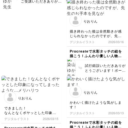
ご受講いただきありがと
ご受講いただき、またマ
ありがとうございました😊
うございました！お返事
イレポのご投稿、誠にあ
が遅くなり大変申し訳あ
りがとうございました！
りません。ふんわりとし
そう言っていただけて何
た軽さを感じるポーズや
りおりん
よりです😭✨こちらのイ
表情がとっても素敵で
ラストも、スカートのふ
す…✨✨影や色塗りも丁
描き終わった後は全然動きが感
んわり感やポーズが自然
寧で、しっかり観察いた
じられなかったのですが、先生
でとても素敵です。前回
だいたのが伝わってきま
のお手本を見ながら直して動き
デジタルイラスト
2026/03/16
の線画から線も整えてい
が感じられるようになりまし
す！女の子イラストのお
ただき、より柔らかな雰
た！
役に立てましたら幸いで
Procreateで水彩タッチの絵を
囲気が出たと思いまし
ちょっとしたことで見栄えが変
す😊ご受講お疲れさまで
描こう！ふんわり優しい人物イ
た！すべての講座のご受
わるのがわかって面白かったで
した🍵
ラスト講座
講お疲れさまでした😊
す
試行錯誤いただきありが
とうございます！ポーズ
もとても自然に感じま
す。特に、指先のニュア
ンスと表情が素敵です✨
ご受講お疲れさまでした
りおりん
🍵
りおりん
かわいく描けたような気がしま
す！
できました！
なんとなくボヤッとした印象に
デジタルイラスト
2026/03/13
なってしまったような…メリハ
デジタルイラスト
2026/03/15
リつけながら塗るところと塗ら
Procreateで水彩タッチの絵を
ないところを考えるのが難しか
描こう！ふんわり優しい人物イ
Procreateで水彩タッチの絵を