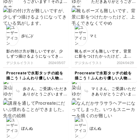
うございます！そのよう
ただきありがとうござい
に言っていただいて私も
ます！すごく可愛いです
嬉しいです😊表情豊かで
✨✨水彩風の軽やかな雰
素敵です✨特ににっこり
囲気が出ていてgoodで
開けた口がすごく可愛く
す◎影にどんな色でも素
て好きです…！絵によっ
敵ですが、青系を使うの
て描き分けてみてくださ
と爽やかな雰囲気になり
歩\(◡̈)/
マミ
い😊
ます🤭ブラシについてご
不便をおかけします。ソ
フトに元から入っている
影の付け方が難しいですが、少
靴もポーズも難しいです。背景
ブラシでももちろん大丈
しずつ描けるようになってきて
に影をつけたかったけど、上手
夫です！「スケッチ>ダ
いる気がします。
くできなくてやめました。水彩
デジタルイラスト
2024/05/07
デジタルイラスト
2024/04/29
ーウェントやprocreate
風マスターしたいです。
ペンシル」が近い雰囲気
Procreateで水彩タッチの絵を
Procreateで水彩タッチの絵を
でおすすめです◎ご受講
描こう！ふんわり優しい人物イ
描こう！ふんわり優しい人物イ
おつかれさまでした🍵
ラスト講座
ラスト講座
歩さん、ご受講いただき
マミさん、ご受講いただ
ありがとうございます！
きありがとうございま
スニーカーの描き込み
す！とっても可愛いで
や、お顔の表情がすごく
す！✨水彩風の重なりも
素敵です！✨青色も綺麗
綺麗で軽やかな雰囲気が
で、全体的にまとまって
出ています◎背景の影は
います◎影はどこに付け
なくても素敵ですが、迷
るか難しいですよね…。
った場合は足元に楕円
ぽんぬ
ぽんぬ
でも、服のシワ部分など
（直径腰幅くらい）を入
ちゃんと付けていただい
れるだけでもそれらしく