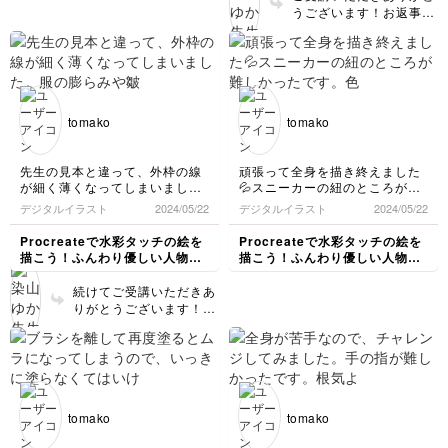
いました！
うございます！お返事遅
とっっても可愛いです😊
くなり大変申し訳ありま
✨楽しんでいただけて嬉
せん。ブラシにつきまし
しい限りです。ご受講お
て、ご不便をおかけしま
疲れさまでした！🍵
した。手や足からもやさ
しい表情が伝わってき
て、全体的に空気感があ
tomako
tomako
りとても素敵です…✨✨
塗り方も水彩のやわらか
さがありgoodです👌マ
先生の見本と違って、外枠の線
頑張って全身を描き終えました
イレポのご投稿ありがと
が細く薄くなってしまいまし
💦スニーカーの紐のところが難
うございました！そのよ
た。服の膨らみや皺などすごく
しかったです。色塗りが楽しみ
デジタルイラスト
2024/05/22
デジタルイラスト
2024/05/22
うに言っていただきあり
勉強になりました。何回かおさ
です。
がとうございます😊いた
らいしようと思います。ありが
Procreateで水彩タッチの絵を
Procreateで水彩タッチの絵を
だくたび大変嬉しく、ひ
とうございました！
描こう！ふんわり優しい人物イ
描こう！ふんわり優しい人物イ
そかに楽しみに思ってお
ラスト講座
ラスト講座
りました。講座が少しで
続けてご受講いただきあ
もtomakoさんのお役に
りがとうございます！前
立てれば幸いです。ご受
回にコメントいただいた
講おつかれさまでした！
スニーカーですが、丁寧
🍵
に描いていただいていて
goodです！線が薄くな
ったということですが、
それも全体的に繊細で、
tomako
tomako
色塗りも相まって優しい
雰囲気がとっても素敵で