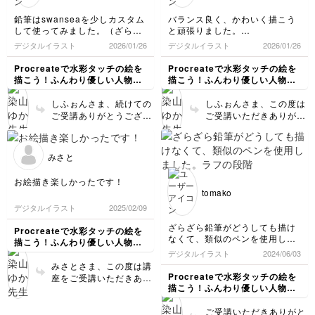
までした🍵
鉛筆はswanseaを少しカスタム
バランス良く、かわいく描こう
して使ってみました。（ざらざ
と頑張りました。
ら鉛筆が上手く使えず🥺）
ポイントを押さえれば、少ない
デジタルイラスト
2026/01/26
デジタルイラスト
2026/01/26
先生の線の強弱の付け方がとて
範囲の色塗りでも立体感が出ま
もお上手で、参考になります。
すね。
Procreateで水彩タッチの絵を
Procreateで水彩タッチの絵を
描こう！ふんわり優しい人物イ
描こう！ふんわり優しい人物イ
ラスト講座
ラスト講座
しふぉんさま、続けての
しふぉんさま、この度は
ご受講ありがとうござい
ご受講いただきありがと
ます！ざらざら鉛筆につ
うございます！お返事が
きまして、ご不便をおか
遅くなり大変申し訳あり
けしました。お褒めの言
ません。かわいい作品を
みさと
葉もいただいて大変嬉し
拝見させていただきとっ
く思います😊✨今回もと
ても嬉しく思います😊✨
お絵描き楽しかったです！
っても素敵な作品をあり
そして立体感のある色塗
tomako
がとうございました！特
りですね！かわいくて透
デジタルイラスト
2025/02/09
にズボンのシワの表現が
明感もあって素敵です✨
お上手で私こそ参考にさ
ご受講お疲れさまでした
ざらざら鉛筆がどうしても描け
Procreateで水彩タッチの絵を
せていただきたいで
🍵
なくて、類似のペンを使用しま
描こう！ふんわり優しい人物イ
す…！✨ご受講お疲れさ
した。ラフの段階で腕や手が描
ラスト講座
デジタルイラスト
2024/06/03
までした🍵
けなくて挫折しそうになりまし
みさとさま、この度は講
たが、時間を置いたらなんとか
Procreateで水彩タッチの絵を
座をご受講いただきあり
描けました。とてもわかりやす
描こう！ふんわり優しい人物イ
がとうございます！スニ
かったし、水彩の様な仕上がり
ラスト講座
ーカーの紐部分など細部
で嬉しいです。ありがとうござ
ご受講いただきありがと
まで丁寧に描かれていて