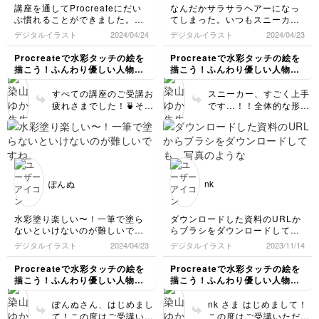
てgoodです！ご受講お
見えます◎靴は小さい面
講座を通してProcreateにだい
なんだかサラサラヘアーになっ
つかれさまでした🍵
積にパーツが多く特に難
ぶ慣れることができました。先
てしまった。いつもスニーカー
しいですよね…靴に限ら
生の絵柄が好きなのでもっとた
を描くのが難しいと感じていた
デジタルイラスト
2024/04/24
デジタルイラスト
2024/04/23
ずですが輪郭をよく見る
くさん描きたかった〜。憧れの
ので勉強になりました！
ことと、細かい部分を描
水彩風の塗り方ができるように
Procreateで水彩タッチの絵を
Procreateで水彩タッチの絵を
く際はキャンバスをズー
なって嬉しいです。ありがとう
描こう！ふんわり優しい人物イ
描こう！ふんわり優しい人物イ
ございました。
ムして焦らずゆっくり描
ラスト講座
ラスト講座
くようにしています。ご
すべての講座のご受講お
スニーカー、すごく上手
受講お疲れさまでした😊
疲れさまでした！🍵その
です…！！全体的な形も
応援しています！！
ように言っていただき嬉
整っていて紐も丁寧に描
しい限りです。最後の講
いていただいたことが伝
座の女の子もとても素敵
わってきます。髪の毛は
です✨手や髪、ワンピー
もちろんそのままでも素
スのふんわり感。ぽんぬ
敵です✨外側の輪郭をも
さんの絵から空気感や表
くもくの雲やわたあめ💭
ぽんぬ
nk
情が伝わってきます（ア
をイメージしながら、一
イコンも描かれたイラス
本ずつ一本ずつゆっく
トでしょうか、めちゃめ
り、もう少しカーブをか
水彩塗り楽しい〜！一筆で塗ら
ダウンロードした資料のURLか
ちゃ可愛いです…！）改
けていただければカーリ
ないといけないのが難しいです
らブラシをダウンロードして
めましてこの度はご受講
ーヘアらしくなるかと思
ね。
も、写真のような表示になり、
デジタルイラスト
2024/04/23
デジタルイラスト
2023/11/14
いただき誠にありがとう
います。
インストール出来ません…
ございました。少しでも
私のやり方が間違っているのか
Procreateで水彩タッチの絵を
Procreateで水彩タッチの絵を
ぽんぬさんのお力になれ
もしれませんが。。
描こう！ふんわり優しい人物イ
描こう！ふんわり優しい人物イ
ましたら幸いです😊（ご
ラスト講座
ラスト講座
質問もありがとうござい
ぽんぬさん、はじめまし
nk さま はじめまして！
ます！別途お答えさせて
て！この度はご受講いた
この度はご受講いただき