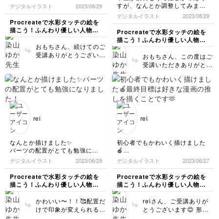
すが、なんとか調整してみまし
デジタルイラスト
2023/08/29
た、、、！もっと可愛く描ける
デジタルイラスト
2023/08/29
ようにがんばります！
Procreateで水彩タッチの絵を
描こう！ふんわり優しい人物イ
Procreateで水彩タッチの絵を
ラスト講座
描こう！ふんわり優しい人物イ
おもちさん、続けてのご
ラスト講座
受講ありがとうございま
おもちさん、この度はご
す！表情豊かでかわい
受講いただきありがとう
い〜！🥰髪の毛の描き方
ございます！筆圧につい
も良い感じです👌👌そし
てご不便をおかけしてお
て、はじめて描けたとの
ります🙇工夫してお使い
ことで私もとっても嬉し
いただいて嬉しい限りで
いです✨ご受講おつかれ
す。りんごの色味や線の
さまでした🍵♪
やわらかさgoodです！
rei
rei
👌すでにとってもかわい
い🍎ですが、色々試しな
がらぜひ楽しんでくださ
なんとか描けました✨
初心者でもかわいく描けました
いね！応援しております
パーツの配置がとても勉強にな
🍎
✨
りました！
最終目標は好きな漫画の推しを
デジタルイラスト
2023/06/29
デジタルイラスト
2023/06/27
描くことです🫶
これから頑張ります〜！
Procreateで水彩タッチの絵を
Procreateで水彩タッチの絵を
描こう！ふんわり優しい人物イ
描こう！ふんわり優しい人物イ
ラスト講座
ラスト講座
かわいい〜！！🥰配置だ
reiさん、ご受講ありが
けで印象が変えられるの
とうございます😊 形が
面白いですよね。ぜひ得
よく捉えられていてとっ