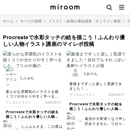
ホーム
>
すべての講座
>
イラスト・絵画の通信講座・オンライン教室
>
Procreateで水彩タッチの絵を描こう！ふんわり優
しい人物イラスト講座のマイレポ投稿
りおりん
しふぉん
最後までずっと楽しく受講でき
ました！
柔らかな雰囲気のイラストを描
自分でもそれっぽい素敵なイラ
デジタルイラスト
2026/03/17
くコツが分かりやすく学べまし
ストが描けて感動しました✨あ
た。フリルや服のシワ、影は研
りがとうございました！
デジタルイラスト
2026/05/10
Procreateで水彩タッチの絵を
究していきたいと思います…最
描こう！ふんわり優しい人物イ
初のラフでしっかりと手や関節
Procreateで水彩タッチの絵を
ラスト講座
の位置を確認するのも大切です
描こう！ふんわり優しい人物イ
返信が大変遅くなり申し
ね💦学んだ事を生かして自分な
ラスト講座
訳ありません。りおりん
りに、かわいい女の子のイラス
しふぉんさま、この度は
さま、この度は最後まで
トを描いてみたいと思います。