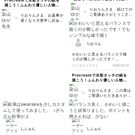
ったです💦
ラスト講座
描こう！ふんわり優しい人物イ
でも可愛いです✨
りおりんさま、続けての
ラスト講座
ご受講ありがとうござい
りおりんさま、お返事が
ます！とっても可愛いで
遅くなり大変申し訳あり
す…！😊特に線の強弱と
ません。ご受講いただき
影の付け方がお上手で、
ありがとうございました
全体的に雰囲気がありと
✨影もしっかり描いてい
ても素敵です✨ご受講お
ただき、立体感が感じら
りおりん
疲れさまでした🍵
れますのでメリハリはつ
いていると思います😊！
かわいいと思えるバランスで描
色も水彩らしい優しい風
くのが難しかったです！
合いが感じられて素敵で
でもシンプルな線で描くポイン
デジタルイラスト
2026/03/12
す！ご受講お疲れさまで
トが少しわかった気がします
した🍵
Procreateで水彩タッチの絵を
描こう！ふんわり優しい人物イ
ラスト講座
りおりんさま、この度は
ご受講いただきありがと
うございます！表情豊か
でとっても可愛いです！
✨特に口を開けた笑顔が
可愛くて、ほっこりしま
した☺️線もお上手で、や
わらかい雰囲気が感じら
しふぉん
しふぉん
れます。ご受講お疲れさ