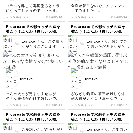
す！特に目が可愛くて好
ブラシを離して再度塗るとムラ
全身が苦手なので、チャレンジ
きです…✨こちらこそ、
になってしまうので、いっきに
してみました。
tomakoさんのお力にな
塗らなくてはいけませんね。難
手の指が難しかったです。根気
デジタルイラスト
2024/05/18
デジタルイラスト
2024/05/14
れていたら幸いです😊ご
しいけど、水彩絵の具の様で柔
よく続けてゆけば、描けるよう
受講おつかれさまでした
らかい雰囲気なりますね。
になりますかね💦
Procreateで水彩タッチの絵を
Procreateで水彩タッチの絵を
🍵
描こう！ふんわり優しい人物イ
描こう！ふんわり優しい人物イ
ラスト講座
ラスト講座
tomako さん、ご受講あ
tomakoさん、続けてご
りがとうございます！淡
受講いただきありがとう
くて優しい雰囲気でとっ
ございます！手も全身も
ても素敵です…！✨配布
バランスよく描いていた
しているブラシは癖があ
だいており可愛いです✨
り恐縮ですが、重なりも
細かい部分は特にむずか
楽しんでいただければ幸
しいですよね…。でも絶
いです！お疲れさまでし
対に描けるようになるの
tomako
tomako
た🍵
で大丈夫です！！（今も
可愛く描けていらっしゃ
います◎）安心して練習
ぺんの太さが定まりませんが、
ざらざら鉛筆の筆圧が難しく外
の過程もぜひぜひ楽しん
色々な表情がかけて嬉しいです
側の線が太くなりませんでし
でください😊私も昔はま
😃
た。慣れるまで練習が必要です
デジタルイラスト
2024/05/14
デジタルイラスト
2024/05/07
ったく描けませんでした
ね。影の色に水色を使うのが目
ので…。応援しています
から鱗でした。
Procreateで水彩タッチの絵を
Procreateで水彩タッチの絵を
😊✨ご受講お疲れさまで
描こう！ふんわり優しい人物イ
描こう！ふんわり優しい人物イ
した🍵
ラスト講座
ラスト講座
ご受講いただきありがと
tomakoさん、ご受講い