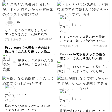
ございます！お役に立て
ざいます！淡い色使いと
ないままです。💦もっと描いて
ましたら私も嬉しいです
繊細な線がとっても
いけばわかってくるかしら)
✨色塗り難しいですよ
goodでかわいいです😍
ね…でも淡い色と繊細な
表情も穏やかで素敵…✨
線がとっても雰囲気出て
乗算などわかりづらく申
栞
いてgoodです🥰👌レイ
し訳ございません🙇濃い
おもち
ヤーも味方に付けられた
色で塗ると違いがわかり
ところどころ失敗しましたが、
ら便利なのでぜひ色々試
やすいかもしれません。
ずっと描きたかった雰囲気のイ
してみてくださいね！ご
乗算などを使わなくても
ちょっとバランス悪いけど最後
ラストが描けて嬉しかったです
デジタルイラスト
2023/09/06
受講お疲れさまでした🍵
違ったかわいさになるの
までできて嬉しい🥰分かりやす
☺️✨
でご自身のお好みを見つ
かったです、ありがとうござい
繰り返し練習して塗り方含め頑
デジタルイラスト
2023/08/30
Procreateで水彩タッチの絵を
けてくださいね。応援し
ました🫶
張ってみます☀️
描こう！ふんわり優しい人物イ
ています！この度はご受
ありがとうございました！✨
Procreateで水彩タッチの絵を
ラスト講座
講おつかれさまでした🍵
描こう！ふんわり優しい人物イ
栞さん、ご受講いただき
ラスト講座
ありがとうございます！
おもちさん、お役に立て
ずっと描きたかったとの
たようでとっても嬉しい
ことで、お役に立てて私
です✨マイレポありがと
もすごく嬉しいです！✨
うございます！どんなバ
ポップな色がとってもか
ランスでも可愛いので自
わいいです😍これからも
分だけの描きやすいお気
応援しています。ご受講
に入りを見つけてみてく
おもち
お疲れさまでした🍵
ださいね！ご受講お疲れ
おもち
さまでした🍵✨
横顔とななめ顔描けたのはじめ
てでうれしかったです！
筆圧が慣れなくて難しかったで