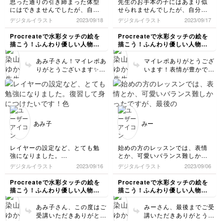
思った通りの引き締まった体型
先生のお手本の子にはあまり似
子さんのお力になれてい
すよね…！私もよくやっ
にはできませんでしたが、自分
せられませんでしたが、自分な
たら幸いです。全ての講
てしまいます😭）
なりに頑張れてよかったです！
りに可愛く描けてよかったで
デジタルイラスト
2023/09/18
デジタルイラスト
2023/09/17
座のご受講お疲れさまで
肌の色をピンポイントで塗って
す！
した！🍵
いくのが勉強になりました☺️
Procreateで水彩タッチの絵を
Procreateで水彩タッチの絵を
描こう！ふんわり優しい人物イ
描こう！ふんわり優しい人物イ
ラスト講座
ラスト講座
あみ子さん！マイレポあ
マイレポありがとうござ
りがとうございます✨肌
います！表情が豊かでめ
の色は塗らず一部分だけ
ちゃめちゃ可愛いです😍
でも血色良く可愛くなる
💕おっ、という顔のまぶ
おすすめの塗り方です😊
たの描き方などしっかり
体型は、例えば関節など
表現してくださって
ポイントごとに印を付け
goodです👌もちろんお
ゆっくり描いていただく
手本の子を参考にしてい
あみ子
みー
のも良いですし、または
ただくのも良いですし、
お手本をなぞっていただ
ぜひあみ子さんの一番可
くのも◎です！靴など形
愛い！と思う子を描いて
レイヤーの設定など、とても勉
始めの方のレッスンでは、表情
を捉えられていてgood
くださいね😊ご受講お疲
強になりました。
とか、可愛いバランス難しかっ
ですし、色味がめちゃめ
れさまでした🍵
復習して身につけたいです！
たですが、最後のレッスンなん
デジタルイラスト
2023/09/16
デジタルイラスト
2023/09/06
ちゃ素敵で好きです！😍
色塗りが、一発で成功しなくて
とか可愛くできて嬉しいです。
ご受講お疲れさまでした
何度もやり直しました。
自分の好みの表情作れるよう練
Procreateで水彩タッチの絵を
Procreateで水彩タッチの絵を
🍵
習します。
描こう！ふんわり優しい人物イ
描こう！ふんわり優しい人物イ
全身の描き方わかりやすかった
ラスト講座
ラスト講座
です。ありがとうございまし
あみ子さん、この度はご
みーさん、最後までご受
た。
受講いただきありがとう
講いただきありがとうご
(乗算とオーバーレイは理解でき