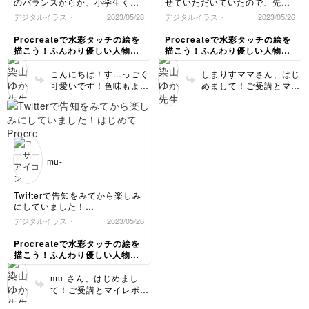
のバランスからか、小学生くら
せていただいていたので、先生
疲れさまでした😊
いの女の子になりました。
のレッスンが受けられるなんて
デジタルイラスト
2023/05/28
デジタルイラスト
2023/05/26
夢のようです！ありがとうござ
います(≧∀≦)
Procreateで水彩タッチの絵を
Procreateで水彩タッチの絵を
ペンのザラザラ感、水彩感が、
描こう！ふんわり優しい人物イ
描こう！ふんわり優しい人物イ
デジタルなのに手描きのようで
ラスト講座
ラスト講座
凄いと思いました！
こんにちは！す…っごく
しまりすママさん、はじ
あと、カットしたリンゴって初
可愛いです！色味もよく
めまして！ご受講とマイ
めて描いたので面白かったで
まとまっています^ ^動
レポありがとうございま
す。じっと見ていると、なんだ
画を実践していただきつ
す^ ^夢のようだなん
か可愛く見えてくるのが不思議
つ、しまりすママさん独
て…こちらこそ、そんな
です…笑。
自のタッチも出ていて素
嬉しいお言葉をいただき
敵です！ご受講お疲れさ
ありがとうございます！
まです^ ^
デジタルなのに、ペンが
mu-
柔軟に設定出来るのです
ごいですよね！そしてリ
ンゴのことをそう言って
Twitterで告知をみてから楽しみ
いただけて何よりです
にしていました！
笑！線も色も柔らかくま
はじめてProcreateを使用した
デジタルイラスト
2023/05/26
とめられていてとっても
のですがとっても
素敵^ ^ぜひ描いたリン
分かりやすく説明してくださっ
Procreateで水彩タッチの絵を
ゴを大切にされてくださ
ていて助かりました！専用のペ
描こう！ふんわり優しい人物イ
ンも描きやすく、簡単に染山先
いね。これからもぜひ楽
ラスト講座
生の様な温かみがあるイラスト
しんでください♪
mu-さん、はじめまし
が描けて楽しいです！
て！ご受講とマイレポあ
りがとうございます^ ^