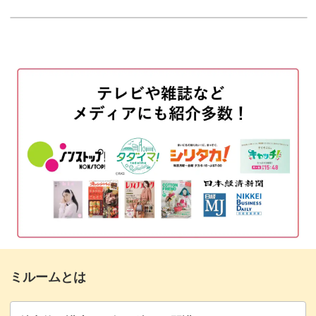
使用道具
01:05
肌の赤みを塗る
01:26
髪の毛を塗る
02:53
ワンピースを塗る
04:39
靴を塗る
05:42
リボンを塗る
06:11
影を塗る
07:31
オーバーレイのレイヤーを重ねる
09:31
ミルームとは
完成♪
10:10