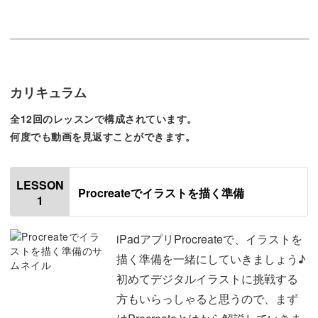
◎どこでも持ち運べて気軽に描ける
◎ブラシも豊富で画材を揃える必要なし
カリキュラム
思い立ったときにサッと始められ、準備や後片付けなど、
面倒な作業は必要ありません♪
全12回のレッスンで構成されています。
何度でも動画を見返すことができます。
LESSON
Procreateでイラストを描く準備
デジタルなのに水彩風のイラストが描ける♪
1
私のイラストのように、デジタルでも水彩風の柔らかい雰
iPadアプリProcreateで、イラストを
囲気に仕上げることができます。
描く準備を一緒にしていきましょう♪
初めてデジタルイラストに挑戦する
方もいらっしゃると思うので、まず