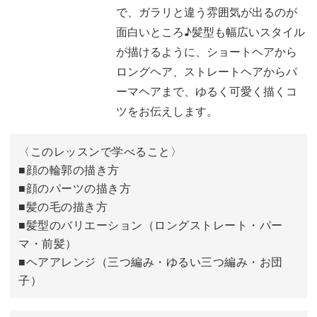
で、ガラリと違う雰囲気が出るのが
あたりを取る
02:35
面白いところ♪髪型も幅広いスタイル
線画を描く
03:57
が描けるように、ショートヘアから
ロングヘア、ストレートヘアからパ
色を塗る
06:35
ーマヘアまで、ゆるく可愛く描くコ
影を塗る
ツをお伝えします。
08:16
お気に入りの色の登録の仕方
11:57
〈このレッスンで学べること〉
■顔の輪郭の描き方
おわりに
12:28
■顔のパーツの描き方
■髪の毛の描き方
■髪型のバリエーション（ロングストレート・パー
マ・前髪）
■ヘアアレンジ（三つ編み・ゆるい三つ編み・お団
子）