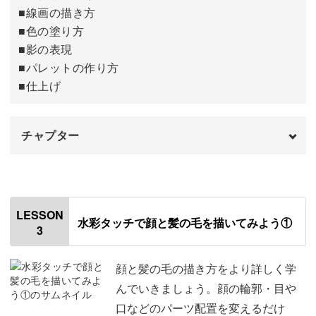
ぼかしツールについて
09:45
■線画の描き方
■色の塗り方
ブラシをお気に入りに追加する方法
10:18
■影の表現
■パレットの作り方
レイヤーについて
10:45
■仕上げ
カラーについて
11:11
ブラシのカスタマイズ方法
11:53
チャプター
おわりに
13:57
オープニング
00:00
はじめに
00:20
LESSON
水彩タッチで顔と髪の毛を描いてみよう①
3
使用道具
01:05
キャンバスを作成する
01:27
顔と髪の毛の描き方をより詳しく学
んでいきましょう。顔の輪郭・目や
参考写真を表示させる方法
02:04
口などのパーツ配置を変えるだけ