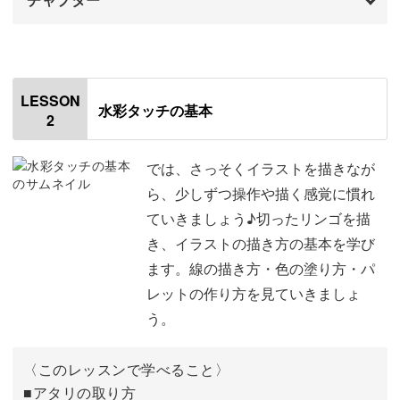
ワンピースを着たロングヘアの女の子の描き方に挑戦して
みましょう。
オープニング
00:00
はじめに
00:20
LESSON
水彩タッチの基本
2
使用道具
01:54
工程ごとに分けて、分かりやすい解説で少しずつ進めてい
くので、初心者さんでもきっと描き上げていただけます♪
Procreateについて
02:18
では、さっそくイラストを描きなが
ら、少しずつ操作や描く感覚に慣れ
ご自身がイメージした人物が自由に描けるように、雰囲気
Procreateのインストール方法
02:52
ていきましょう♪切ったリンゴを描
のちがう人物の描き方のテクニックをマスターしていきま
き、イラストの描き方の基本を学び
キャンバスの作り方
03:23
しょう。
ます。線の描き方・色の塗り方・パ
作業環境の設定方法
04:50
レットの作り方を見ていきましょ
う。
ジェスチャー操作について
06:12
ブラシについて
07:45
〈このレッスンで学べること〉
■アタリの取り方