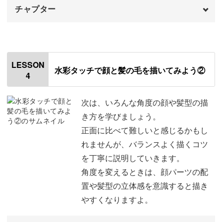
チャプター
オープニング
00:00
はじめに
00:20
LESSON
水彩タッチで顔と髪の毛を描いてみよう②
4
使用道具
01:05
顔の描き方
01:26
次は、いろんな角度の顔や髪型の描
き方を学びましょう。
髪の毛の描き方
03:25
正面に比べて難しいと感じるかもし
れませんが、バランスよく描くコツ
顔のパーツの描き方
05:00
を丁寧に説明していきます。
様々な表情の描き方
08:38
角度を変えるときは、顔パーツの配
置や髪型の立体感を意識すると描き
様々な髪型の描き方
10:14
やすくなりますよ。