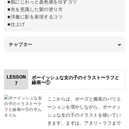
■肌にじわっと血色感を出すコツ
■光を意識した髪の塗り方
■洋服に影を表現するコツ
■仕上げ
チャプター
オープニング
00:00
はじめに
00:20
LESSON
ボーイッシュな女の子のイラスト〜ラフと
線画〜①
7
使用道具
01:25
ラフの色を変更する方法
01:46
ここからは、ポーズと服装のバリエ
ーションを増やしながら、ボーイッ
外側の線画を描く
04:41
シュな女の子のイラストを描いてい
きます。まずは、アタリ～ラフまで
顔の線画を描く
09:09