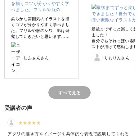
人物のイラストというと、「リアルで上手に描かなけれ
ば…！」と意気込んでしまいがちですが、そこはあまり重
柔らかな雰囲気のイラストを描
要ではありません。
くコツが分かりやすく学べまし
最後までずっと楽しく受
た。フリルや服のシワ、影は研
ました！
究していきたいと思います…最
◎ゆるくてシンプルだけどそれらしく見えるコツ
自分でもそれっぽい素敵
初のラフでしっかりと手や関節
ストが描けて感動しまし
の位置を確認するのも大切です
◎デジタルだけどやわらかい空気感を表現するコツ
りがとうございました！
ね💦学んだ事を生かして自分な
しふぉんさん
りおりんさん
りに、かわいい女の子のイラス
トを描いてみたいと思います。
など、分かりやすくお伝えするので、肩の力を抜いて私と
ありがとうございました😊
一緒に楽しくお絵描きをしていただけたらうれしいです。
すべて見る
受講者の声
デジタルイラスト初心者さんもOK
「デジタルイラストは難しそう…」「デジタル機器は苦
アタリの描き方やイメージを具体的な表現で説明してくれる
手…」