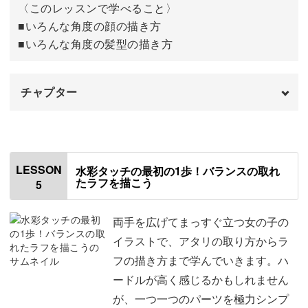
〈このレッスンで学べること〉
■いろんな角度の顔の描き方
■いろんな角度の髪型の描き方
チャプター
オープニング
00:00
はじめに
00:20
LESSON
水彩タッチの最初の1歩！バランスの取れ
たラフを描こう
5
斜めと横顔の描き方
00:39
斜めと横の髪型の描き方
03:54
両手を広げてまっすぐ立つ女の子の
イラストで、アタリの取り方からラ
ポニーテールの描き方
05:41
フの描き方まで学んでいきます。ハ
ードルが高く感じるかもしれません
おわりに
07:15
が、一つ一つのパーツを極力シンプ