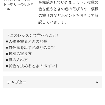
を完成させていきましょう。複数の
内側の細かい線を描く
04:00
色を使うときの色の選び方や、模様
の塗り方などポイントをおさえて解
つけ襟の部分を描く
05:56
説していきます。
顔を描く
07:15
〈このレッスンで学べること〉
完成♪
08:03
■人物を塗るときの順番
■血色感を出す色塗りのコツ
■模様の塗り方
■影の入れ方
■髪色を決めるときのポイント
チャプター
オープニング
00:00
はじめに
00:20