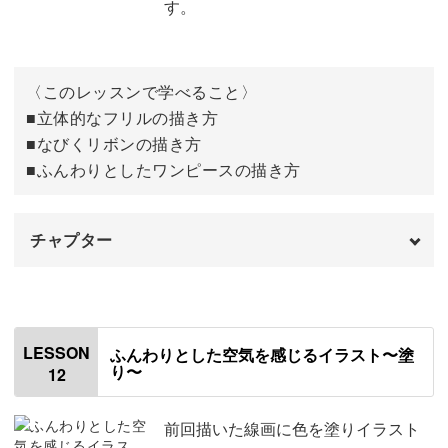
す。
頭のラフを描く
05:00
立体的なフリルの描き方
05:46
〈このレッスンで学べること〉
つけ襟を描く
08:51
■立体的なフリルの描き方
■なびくリボンの描き方
リボンを描く
09:57
■ふんわりとしたワンピースの描き方
髪の毛を描く
10:52
顔のパーツを描く
12:11
チャプター
上半身と腕を描く
13:05
オープニング
00:00
ワンピースを描く
15:51
はじめに
00:20
LESSON
ふんわりとした空気を感じるイラスト〜塗
靴を描く
り〜
17:54
12
外側の輪郭を描く
00:47
腕と足を描く
02:43
前回描いた線画に色を塗りイラスト