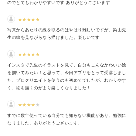
のでとてもわかりやすいです ありがとうございます
デジタルイラストを始めたいけど、ちょっと勇気が出ない
そんな初心者さんもOKの講座です。
写真からあたりの線を取るのはやはり難しいですが、染山先
生の絵を見ながらなら描けました。楽しいです
Procreateの環境設定や、描くときに使うツールの使い方
インスタで先生のイラストを見て、自分もこんなかわいい絵
も一つずつ丁寧に解説していきます。
を描いてみたい！と思って、今回アプリをとって受講しまし
た。プロクリエイトを使うのも初めてでしたが、わかりやす
初心者さんに寄り添ったカリキュラムなので、デジタル機
く、絵を描くのがより楽しくなりました！
器を扱うのに不安がある方でも安心してご受講ください。
すでに数年使っている自分でも知らない機能があり、勉強に
なりました。ありがとうございます。
アナログにはない、デジタルイラストならではの快適さも
ポイントです。