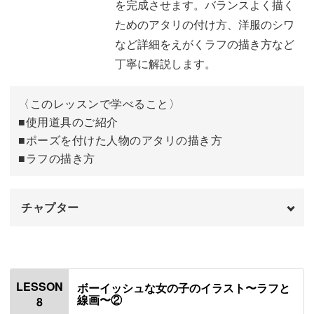
を完成させます。バランスよく描く
服と体の内側の線を描く
11:01
ためのアタリの付け方、洋服のシワ
など詳細をえがくラフの描き方など
レイヤーのまとめ方
12:33
丁寧に解説します。
肌の赤みを塗る
13:20
〈このレッスンで学べること〉
髪の毛を塗る
16:19
■使用道具のご紹介
■ポーズを付けた人物のアタリの描き方
スカートと靴を塗る
17:24
■ラフの描き方
影を描く
19:23
チャプター
オーバーレイのレイヤーを重ねる
21:02
完成♪
21:59
オープニング
00:00
はじめに
00:20
LESSON
ボーイッシュな女の子のイラスト〜ラフと
線画〜②
8
使用道具
01:28