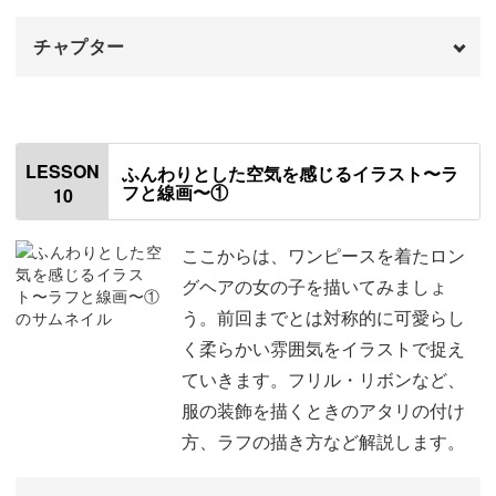
チャプター
オープニング
00:00
はじめに
00:20
LESSON
ふんわりとした空気を感じるイラスト〜ラ
フと線画〜①
10
使用道具
01:06
肌の赤みを塗る
01:28
ここからは、ワンピースを着たロン
グヘアの女の子を描いてみましょ
髪の毛を塗る
03:03
う。前回までとは対称的に可愛らし
く柔らかい雰囲気をイラストで捉え
ズボンを塗る
03:51
ていきます。フリル・リボンなど、
シャツを塗る
04:59
服の装飾を描くときのアタリの付け
方、ラフの描き方など解説します。
靴を塗る
07:25