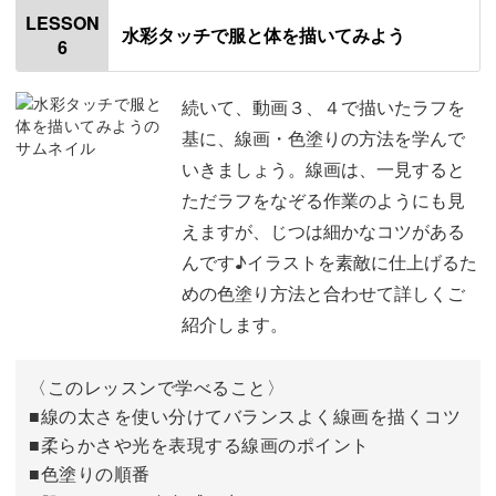
はじめに
00:20
LESSON
水彩タッチで服と体を描いてみよう
6
使用道具
00:53
新規キャンバスを作成する
01:16
続いて、動画３、４で描いたラフを
基に、線画・色塗りの方法を学んで
全体のあたりを取る
01:52
いきましょう。線画は、一見すると
ただラフをなぞる作業のようにも見
手と足のあたりを取る
04:27
えますが、じつは細かなコツがある
ラフを描く
06:42
んです♪イラストを素敵に仕上げるた
めの色塗り方法と合わせて詳しくご
完成♪
14:53
紹介します。
〈このレッスンで学べること〉
■線の太さを使い分けてバランスよく線画を描くコツ
■柔らかさや光を表現する線画のポイント
■色塗りの順番