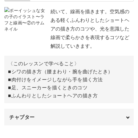
新規キャンバスを作成する
01:49
続いて、線画を描きます。空気感の
ある軽くふんわりとしたショートヘ
全体のあたりを取る
02:22
アの描き方のコツや、光を意識した
線画で柔らかさを表現するコツなど
顔のラフを描く
05:44
解説していきます。
長袖のシャツを描く
08:43
〈このレッスンで学べること〉
腕を描く
11:32
■シワの描き方（腰まわり・腕を曲げたとき）
■肉付けをイメージしながら手を描く方法
ズボンを描く
15:39
■足、スニーカーを描くときのコツ
スニーカーを描く
17:39
■ふんわりとしたショートヘアの描き方
顔のパーツを描く
23:40
チャプター
オープニング
00:00