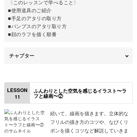
影を塗る
08:33
〈このレッスンで学べること〉
■使用道具のご紹介
オーバーレイのレイヤーを重ねる
10:04
■手足のアタリの取り方
■パンプスのアタリ取り方
完成♪
10:52
■顔のラフを描く順番
チャプター
オープニング
00:00
はじめに
00:20
LESSON
ふんわりとした空気を感じるイラスト〜ラ
フと線画〜②
11
使用道具
01:27
新規キャンバスを作成する
01:49
続いて、線画を描きます。立体的な
フリルの描き方のコツや、なびくリ
全体のあたりを取る
02:21
ボンを描くコツなど解説していきま