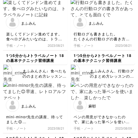
市松模様のレイアウト
まずお守りといったご自
しみましょうね♩ 次回
は、お店のロゴのトレー
身らしいテーマで作成さ
もまたお会いできたら嬉
スも含めて結構難易度が
れているのがとても
しいです❤️ありがとうご
高いテクニックですが、
GOODですね！ さらに
ざいました！
まふみん
まふみん
とても上手にまとめられ
イラストはあまり得意で
ていますね！！ レイア
はないとのことですが、
楽しくてドンドン進めてます。
行動ログも書きました。
ウトがマスターできた
モチーフの特徴をよく押
食べログみたいなのは、トラベ
たくさんの行動ログの書き方が
ら、次は使う用紙やシー
さえていて（特に一六タ
ラルノートに記録したことがな
あって、とても面白くできまし
手帳・ノート
2023/08/21
手帳・ノート
2023/08/21
ルの色などで変化をつけ
ルトなどはちょっと難易
いので、早速やってみたいで
た。
るとまた違った楽しみ方
度が思いますが）バッチ
す。
私もいろんなパターンのトラベ
1つ5分から♪トラベルノート 18
1つ5分から♪トラベルノート 18
ができると思いますの
リです！ まふみんさん
先生のトラベルノートは可愛く
ルノートを書けるようになりた
の基本テクニック習得講座
の基本テクニック習得講座
で、よかったら試してみ
は文字もレイアウトもお
て、大好きです❤️
いです。
てくださいね♩ 次回の
得意なので、今後はイラ
まふみんさん♩食べたも
まふみんさん、行動ログ
レッスンもよろしくお願
ストも武器にできるとよ
ののまとめ方レッスン、
のまとめ方レッスンの受
いします！
り可愛いノートづくりが
受講お疲れ様でした！
講、お疲れ様でした！
できるかもしれません。
まふみんさんはもともと
いつもながら、レッスン
ご自身のペースでいろい
文字が見やすくお綺麗な
内容の理解が早く、スム
ろな手法にぜひチャレン
ので、このようなシンプ
ーズに完成まで辿り着け
ジしてみてください♩
ルなまとめ方でもピッタ
る技術力が素晴らしいで
次回のレッスンもよろし
まふみん
麻耶
リハマりますね♪( ´θ｀)
す(๑>◡<๑) 行動ログは
くお願いします！
さらに！記入枠がキュー
トラベルノートにおいて
mini‐minor先生の講座、待って
ペンの用意ができなかったの
トな大仏様なのもほん
とても重要な要素の一つ
ました😊
で、家にあった筆ペンを使いま
と〜〜に可愛い〜！！
なので、ぜひこの3つ、
早速、レトロアルファベットを
した。
手帳・ノート
2023/08/21
手帳・ノート
2023/08/09
まふみんさんのオリジナ
しっかりマスターしてみ
練習しました。
楽しかったです。
リティが出ていてとって
てください！ 次回のレ
もっとスムーズに書けるように