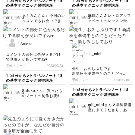
1つ5分から♪トラベルノート 18
1つ5分から♪トラベルノート 18
も素敵です！！ ぜひ今
ッスンもよろしくお願い
したいです。
の基本テクニック習得講座
の基本テクニック習得講座
後もその高い技術力とユ
します！
いろんな枠もトラベルノートに
ーモアを活かしてノート
活用したいです。
まふみんさん♩今回のレ
麻耶さん🎵レトロアルフ
づくりを進めてください
ッスンでもお会いできて
ァベットのレッスン受講
ね♩ 次回のレッスンも
嬉しいです♡ そしてタ
お疲れ様でした！ ご自
よろしくお願いします！
イトル文字の書き方のレ
宅にある筆ペンを使用さ
ッスン受講、お疲れ様で
れたとのことですが、ペ
した！ お使いになって
ン先の太さなど、今回の
Satoko
いるベンの太さなどもピ
レッスンにぴったりなも
ッタリハマっていて、と
のを選ばれていてナイス
mii_mini
コメントの部分に色が入るだけ
ても綺麗に仕上がってい
セレクトですね！ トレ
で見映えが良いですね♥
ますね！ まふみんさん
ース欄以外に書かれてい
手帳・ノート
2023/07/23
はノートを構成する力が
る筆跡も、とても上手に
先生、お久しぶりです！
抜群なので、今回のよう
描けていてポイントをし
新講座を準備中とのことだった
1つ5分から♪トラベルノート 18
なテクニック特集講座で
っかり掴んでいただいて
ので、楽しみししておりまし
手帳・ノート
2023/06/15
の基本テクニック習得講座
ワザのバリエーションを
いるなあと思いました◎
た。
増やして、ぜひご自身の
次回のレッスンもよろし
今回の講座はまだ全部は拝見し
1つ5分から♪トラベルノート 18
Satokoさん、買ったも
ノートづくりをこれまで
くお願いします！
てないのですが、
の基本テクニック習得講座
のノートの制作お疲れ様
以上にレベルアップさせ
待っている間に作っていたノー
でした！ 道の駅の野菜
トで、お気に入りになったもの
てみてください♩ 次回
mii_miniさん🎵早速新講
のお買い物記録、とって
の画像です。
のレッスンもよろしくお
座に来てくださり、あり
もいいアイデアです〜🎵
先にタイトル文字の描き方を見
願いします！
がとうございます〜
発想が素敵！ 出来上が
ればよかったです。
(๑>◡<๑) そしてなんっ
ったノートも、レッスン
っって可愛くて美しいト
の内容をしっかり再現で
今また新しいお出かけノートを
ラベルノート♡ これは
作ろうとしているところなの
きていて、レイアウトな