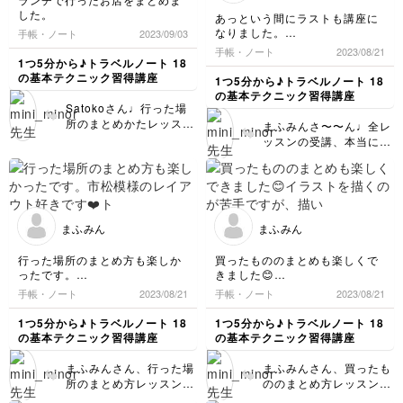
使う筆記具をペン先が細
した。
あっという間にラストも講座に
いものと太いものなどで
なりました。
手帳・ノート
2023/09/03
使い分けると、もっと紙
今回の工作も小学生に戻ったみ
手帳・ノート
2023/08/21
面にメリハリが出てより
たいで楽しくできました😊
1つ5分から♪トラベルノート 18
良くなるので、良かった
先生の講座はとても楽しく、勉
の基本テクニック習得講座
1つ5分から♪トラベルノート 18
ら試してみてください♩
強になります。
の基本テクニック習得講座
次回のレッスンもよろし
またの開催を楽しみに待ってま
Satokoさん♩行った場
くお願いします！
す。
所のまとめかたレッスン
まふみんさ〜〜ん♩全レ
ありがとうございました❤️
の受講、お疲れ様でし
ッスンの受講、本当にお
た！ イラスト、とって
疲れ様でした！！ まふ
もお上手ですね！！ 特
みんさんはわたしのレッ
に牡蠣なんか、立体感が
スンを受講されている生
バッチリです＼(^-^)／
徒さんの中でも飛び抜け
レイアウトもページ全体
て内容の理解が早く、か
まふみん
まふみん
をうまく使って、とても
つそれを完成させられる
良くまとまってgoodで
技術力が高く、さらにご
行った場所のまとめ方も楽しか
買ったもののまとめも楽しくで
す！ とっておきのラン
自身のオリジナリティを
ったです。
きました😊
チを食べた時はぜひまた
さりげなくプラスできる
市松模様のレイアウト好きです
イラストを描くのが苦手です
こんな風にノートを作っ
手帳・ノート
2023/08/21
手帳・ノート
2023/08/21
ユーモアをお持ちの方だ
❤️
が、描いてたら少しづつ慣れて
てみてくださいね♡ 次
と思います❤️ そんなま
トラベルノートがますます好き
きました。
回のレッスンもよろしく
1つ5分から♪トラベルノート 18
1つ5分から♪トラベルノート 18
ふみんさんのノートをレ
になります😊
もっと可愛いトラベルノートを
の基本テクニック習得講座
の基本テクニック習得講座
お願いします！
ッスンを通して拝見でき
書きたいと日々思ってます。
るのを、わたしもいつも
まふみんさん、行った場
まふみんさん、買ったも
楽しみにしています
所のまとめ方レッスンの
ののまとめ方レッスン受
(๑>◡<๑) これからもぜ
受講もお疲れ様でした！
講、お疲れ様でした！
ひ一緒にノート作りを楽