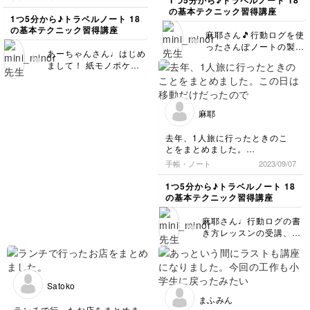
落だったので、早速作成しまし
の基本テクニック習得講座
た。
1つ5分から♪トラベルノート 18
窓が少し大きかったのと白紙で
の基本テクニック習得講座
麻耶さん🎵行動ログを使
作った方が良かったかなぁ？と
ったさんぽノートの製
フィードバック中です。
あーちゃんさん♩はじめ
作、お疲れ様でした！
これからの旅行が楽しみです。
まして！ 紙モノポケッ
今回の第5回講座は、 ま
トノートの制作、お疲れ
さに麻耶さんのように
様でした♡ ポケットを
「学んだテクニックの中
トラベラーズの付属カー
からご自身で好きなもの
ド収納用にするとは…と
麻耶
を選んで組み合わせて製
っても素敵なアイデア
作いただく」という目的
～！！発想力がすばらし
去年、1人旅に行ったときのこ
で企画したので、 それ
いです(*^-^*) 窓の大き
とをまとめました。
にチャレンジいただけて
さは中身とのバランスを
この日は移動だけだったので、
手帳・ノート
2023/09/07
嬉しいです(๑>◡<๑) 麻
駅名を書いています。夜ご飯を
見るとこれくらいがベス
耶さんはかなりの理解力
食べたお店も書いてみました。
トと思います～！ あと
1つ5分から♪トラベルノート 18
とそれを実践できる技術
こちらのポケットは白い
の基本テクニック習得講座
力がおありですね。 さ
ノート＋白い紙ポケット
らにご自身で地図を加え
だと上のリング穴が目立
麻耶さん♩行動ログの書
るなど、全体としての完
たなくなってしまうの
き方レッスンの受講、お
成度もとても高いです！
で、白い紙にする場合は
疲れ様でした！ 3パター
その才能をこれからも存
下のノートをクラフト紙
ンとも、とてもきれいに
分に生かしながらノート
などにすると存在感を出
描けていますね☺️ スタ
づくりを楽しんでくださ
せますよ♪ 次回のレッス
ンプを使うデザインを手
いね。 次回のレッスン
Satoko
ンもよろしくお願いしま
書きで再現できる柔軟性
もよろしくお願いします
まふみん
す！
もgoodです！ ちなみに
♩
ランチで行ったお店をまとめま