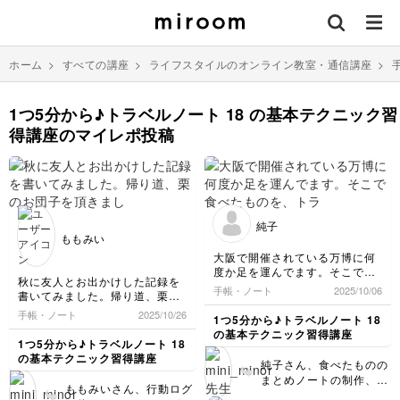
ホーム
>
すべての講座
>
ライフスタイルのオンライン教室・通信講座
>
1つ5分から♪トラベルノート 18 の基本テクニック習
得講座のマイレポ投稿
純子
ももみい
大阪で開催されている万博に何
度か足を運んでます。そこで食
秋に友人とお出かけした記録を
べたものを、トラベラーズノー
手帳・ノート
2025/10/06
書いてみました。帰り道、栗の
ト講座で学んだ技法を使いまと
お団子を頂きました！
めてみました。
手帳・ノート
2025/10/26
1つ5分から♪トラベルノート 18
行動ログを先生のお手本を真似
の基本テクニック習得講座
て書いてみるとまとまった感じ
1つ5分から♪トラベルノート 18
が出ました。これからも学んで
の基本テクニック習得講座
純子さん、食べたものの
いきたいと思います。
まとめノートの制作、お
ももみいさん、行動ログ
疲れさまでした！ レッ