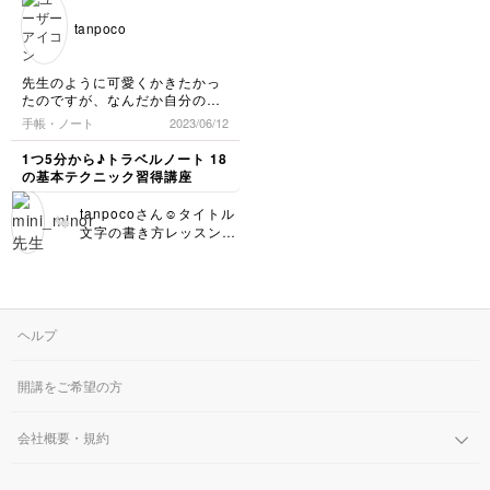
行ったお店をすごろく風
で、
どのスキルが上がってい
にまとめているのですね
また先生に教わったことを活か
るのを感じます(๑>◡<๑)
tanpoco
して楽しみたいと思います！
♪( ´θ｀) アイデアも最高
ぜひこの調子で他のパタ
に素敵だし、レイアウト
ーンの取得も続けてみて
も色も完璧！ 目にした
くださいね！ 次回のレ
先生のように可愛くかきたかっ
瞬間、ときめいてしまい
ッスンもよろしくお願い
たのですが、なんだか自分の書
ました♡ 今回の講座は
します☺️
き癖が全面に出てしまいました
手帳・ノート
2023/06/12
各パーツごとのテクニッ
😅これからノートを作る際以外
クを学ぶカリキュラムな
でも活用していきたい可愛いフ
1つ5分から♪トラベルノート 18
ので、 すでに基礎力の
ォントだと思いました📝
の基本テクニック習得講座
あるmii_miniさんであれ
ば タイトル文字だけと
tanpocoさん☺️タイトル
か 紙ものポケットだけ
文字の書き方レッスン、
とか ご自身のオリジナ
受講お疲れ様でした♩
ルノートに自由にいろい
わ〜とっても可愛いアル
ろ取り入れながら進めて
ファベットに仕上がって
くださいね！ 今回のレ
いますね(๑>◡<๑) ご自
ッスンもよろしくお願い
身の書き癖が…と書かれ
ヘルプ
します🎵
ていましたが、レッスン
の内容を正確に再現する
ことよりも、 「いつも
開講をご希望の方
と違った雰囲気の可愛い
文字を、新しく描けるよ
うになる」ことが一番大
会社概要・規約
切です♡ そこは十分ク
リアできているので100