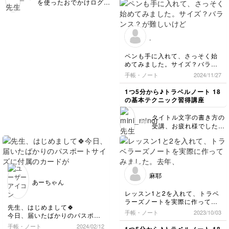
を使ったおでかけログ記
スン内容をしっかり理解
録の制作、お疲れさまで
された上で、ご自身の視
した！ 行動ログと文字
点を加え、“フード
と写真の日記をうまく組
MAP”的にまとめられて
み合わせたページレイア
.
いて、とても素敵なノー
ウト、とても素敵です
ト！思わず見入ってしま
ね〜☺︎✨ ピンクを軸に
ペンも手に入れて、さっそく始
いました。 イラストも
まとめたカラーリングも
めてみました。サイズ？バラン
サイズ感やタッチが軽や
センスを感じます✨ もも
ス？が難しいけどかわいく書け
手帳・ノート
2024/11/27
かで、ページ全体がやさ
ました。
みいさんはレイアウトを
しい雰囲気だなあと思い
まとめるセンスがあるの
1つ5分から♪トラベルノート 18
ました。 これからも、
で、今後もレッスンのテ
の基本テクニック習得講座
ご自身の感性を活かした
クニックと自分のスタイ
ノートづくりを楽しんで
ルをうまく組み合わせ
タイトル文字の書き方の
くださいね！ 次回のレ
て、楽しくノート作りを
受講、お疲れ様でした！
ッスンもよろしくお願い
進めてくださいね♩ 次
このフォントの特徴であ
します！
回のレッスンもよろしく
る"丸み"部分、とても綺
お願いします！
麗に描けていてかわいい
です✨ バランスも
good！！ ぜひ今後、ご
麻耶
自身のノートにも書き記
あーちゃん
してみてください♩ 次
レッスン1と2を入れて、トラベ
回のレッスンもよろしく
ラーズノートを実際に作ってみ
お願いします！
先生、はじめまして🍀
ました。去年、1人旅で行った
手帳・ノート
2023/10/03
今日、届いたばかりのパスポー
倉敷。このページがお気に入り
トサイズに付属のカードがお洒
です。
手帳・ノート
2024/02/12
1つ5分から♪トラベルノート 18