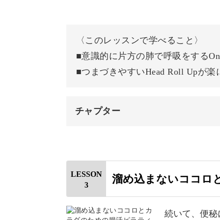
自律神経をととのえる効果にも注目さ
骨盤を動かす
ックスを与え、ぼんやりしてしまう時
おわりに
なりたいわたしに近づくきっかけとな
〈このレッスンで学べること〉
■意識的に片方の肺で呼吸をするOne La
ピラティスのワークと呼吸法で、しな
■つまづきやすいHead Roll Up
きましょう。
チャプター
オープニング
初心者さん・運動が苦手な
はじめに
LESSON
溜め込まないココロ
先ほどもお話しましたが、ピラティス
3
使用道具
手な方・運動を行う習慣がない方でも
片肺呼吸をする
続いて、便秘