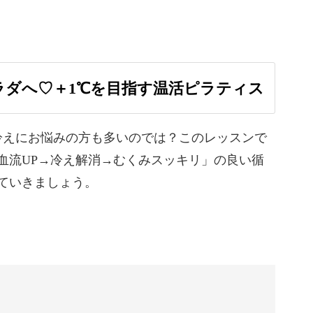
？
ラダへ♡＋1℃を目指す温活ピラティス
ヨガほど意味はあまり知られていないことが多い
冷えにお悩みの方も多いのでは？このレッスンで
血流UP→冷え解消→むくみスッキリ」の良い循
ニングのイメージが強いかもしれませんが元はリ
ていきましょう。
負担をかけずにインナーマッスルを鍛えられるワ