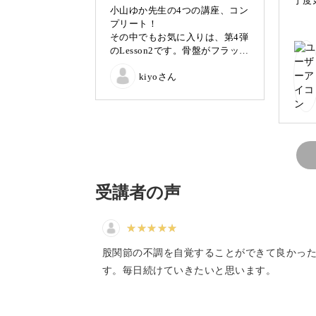
丁度
小山ゆか先生の4つの講座、コン
プリート！
1日のうちほんの10分だけ、ご自身の
その中でもお気に入りは、第4弾
のLesson2です。骨盤がフラット
になる感覚がとても気持ちよく
ピラティスのゆったりとした動きで、
kiyoさん
て、リピートしてます！
されるワークを、一緒に行っていきま
受講者の声
必要なのは1日10分だけ
あなたは、こんな不調を感じていませ
股関節の不調を自覚することができて良かっ
す。毎日続けていきたいと思います。
・手足が冷えて辛い
・倦怠感を感じる日が多い