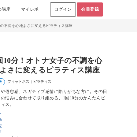
の講座
マイレポ
ログイン
会員登録
子の不調を心地よさに変えるピラティス講座
回10分！オトナ女子の不調を心
よさに変えるピラティス講座
フィットネス
ピラティス
級
|
えや倦怠感、ネガティブ感情に陥りがちな方に。その日
体の悩みに合わせて取り組める、1回10分のかんたんピ
ティス。