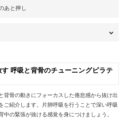
のあと押し
くしない方にもおすすめな、体操のような感覚で
ィスがおすすめされることも多くあるくらい、体
00:00
ものです。
00:20
放す 呼吸と背骨のチューニングピラテ
を改善する効果が期待できます。
01:30
01:39
と背骨の動きにフォーカスした倦怠感から抜け出
をご紹介します。片肺呼吸を行うことで深い呼吸
04:44
背中の緊張が抜ける感覚を身につけましょう。
だけではなく心も穏やかに整えてくれます。
06:12