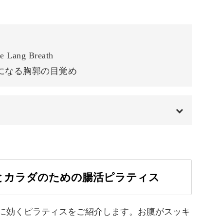
れる方が多く、がんばりすぎな方には必要なリラ
07:50
には集中力を高めてくれる
10:51
ります。
ng Breath
やかな筋肉を育てながら、心も穏やかに整えてい
が楽になる胸郭の目覚め
00:00
方、大歓迎！
00:20
とカラダのための腸活ピラティス
はリハビリ用に開発されたこともあり、運動が苦
01:17
行いやすいエクササイズです。
01:27
に効くピラティスをご紹介します。お腹がスッキ