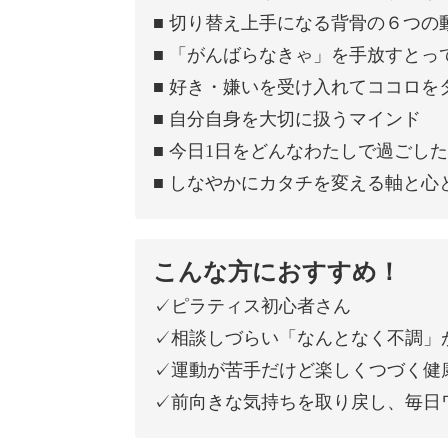
■ 切り替え上手になる背骨の６つの
■ 「がんばらなきゃ」を手放すとっ
■ 好き・嫌いを受け入れてココロを
■ 自分自身を大切に扱うマインド
■ 今日1日をどんなわたしで過ごし
■ しなやかにカタチを変える軸と心
こんな方におすすめ！
✓ピラティス初心者さん
✓相談しづらい「なんとなく不調」
✓運動が苦手だけど楽しくつづく健
✓前向きな気持ちを取り戻し、毎日