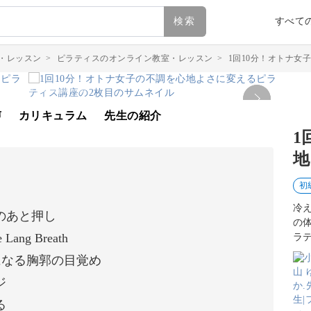
検索
すべて
・レッスン
>
ピラティスのオンライン教室・レッスン
>
1回10分！オトナ女
声
カリキュラム
先生の紹介
1
地
初
冷
のあと押し
の
g Breath
ラ
が楽になる胸郭の目覚め
ジ
る