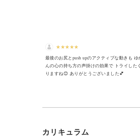
・イライラして家族に当たってしまう
そのようなお悩みを抱えているのはあ
お悩みなのです。
そんなつらい悩みも、ピラティスなら1
最後のお尻とpush upのアクティブな動きも 
んの心の持ち方の声掛けの効果で トライした
りますね😊 ありがとうございました💕
1回10分だから、忙しい方でも無理な
その日の気分や体調に合わせてレッス
ペシャルケアが叶いますよ。
カリキュラム