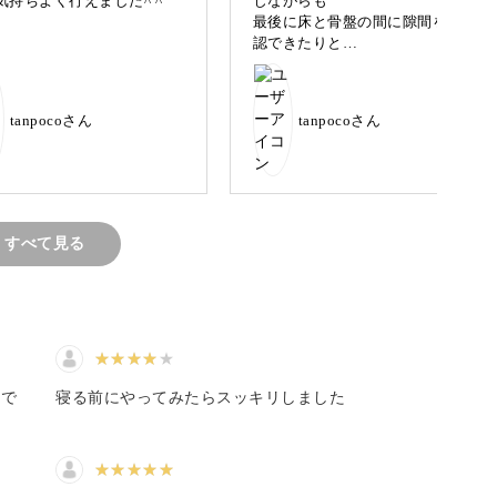
気持ちよく行えました^ ^
じながらも
最後に床と骨盤の間に隙間を確
認できたりと
カラダと心に向き合う時間にしてみませんか？
、身体がスッキリした気がしま
した^ ^
カラダを日々のストレスから解放し、心まで満た
tanpocoさん
tanpocoさん
しょう。
すべて見る
んか？
たで
寝る前にやってみたらスッキリしました