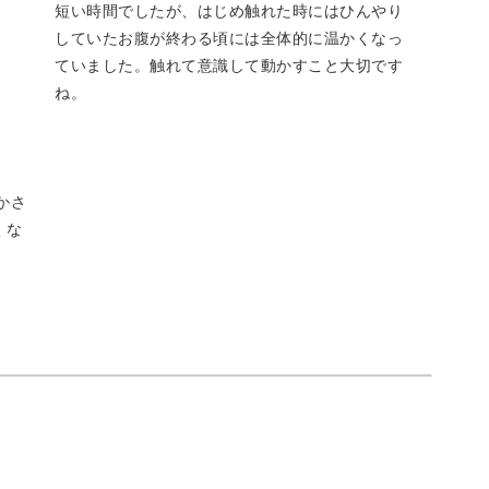
短い時間でしたが、はじめ触れた時にはひんやり
していたお腹が終わる頃には全体的に温かくなっ
ていました。触れて意識して動かすこと大切です
なただけではありません。大人女性にはよくある
ね。
日1回10分のワークでケアすることが可能です。
ゆかさ
くな
く取り組んでいただけます。
ンを選んだり、組み合わせると、ご自身だけのス