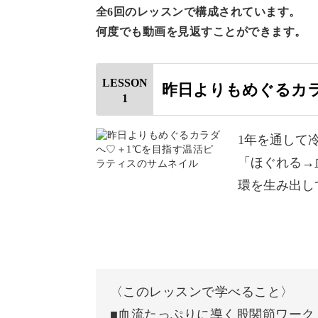
全6回のレッスンで構成されています。
何度でも動画を見返すことができます。
そもそもピラティスって何
LESSON
昨日よりもめぐるカ
1
今では聞き馴染みの多い言葉ですが、
です。
1年を通して
「ほぐれる→
ピラティスとは、日本では体幹トレー
環を生み出し
ハビリから生まれたエクササイズ。
常に緩やかな動きを行いながら、体に
ークなのです。
〈このレッスンで学べること〉
■血流たっぷりに導く股関節ワーク