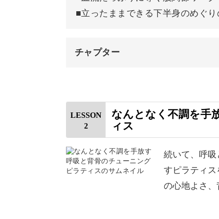
■立ったままできる下半身のめぐり
なので、運動嫌いな方や普段運動を全
取り組める運動です。
チャプター
接骨院や整骨院でも療法としてピラテ
オープニング
に負担をかけすぎずに効果が見込める
はじめに
なんとなく不調を手
LESSON
ィス
バランスが整うことで、日々のお悩み
2
使用道具
足首を意識して動かす
続いて、呼吸
すピラティス
股関節を前後に動かす
の心地よさ、
また、ピラティスで行う呼吸法は、体
上半身をひねる