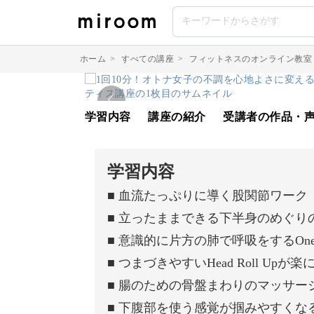
ホーム
>
すべての講座
>
フィットネスのオンライン教室
学習内容
講座の紹介
受講者の作品・
学習内容
■ 血流たっぷりに導く股関節ワーク
■ 立ったままできる下半身のめぐり
■ 意識的に片方の肺で呼吸をするOne Lan
■ つまづきやすいHead Roll Up
■ 腸のための骨盤まわりのマッサー
■ 下腹部を使う感覚が掴みやすくな