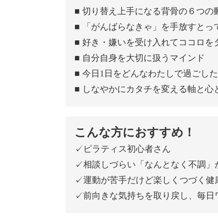
■ 切り替え上手になる背骨の６つの
■ 「がんばらなきゃ」を手放すとっ
■ 好き・嫌いを受け入れてココロを
■ 自分自身を大切に扱うマインド
■ 今日1日をどんなわたしで過ごし
■ しなやかにカタチを変える軸と心
こんな方におすすめ！
✓ピラティス初心者さん
✓相談しづらい「なんとなく不調」
✓運動が苦手だけど楽しくつづく健
✓前向きな気持ちを取り戻し、毎日