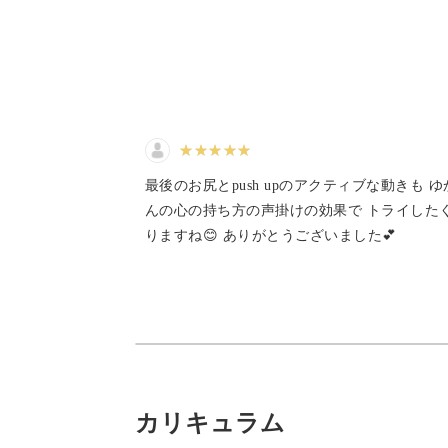
・イライラして家族に当たってしまう
そのようなお悩みを抱えているのはあ
お悩みなのです。
そんなつらい悩みも、ピラティスなら1
最後のお尻とpush upのアクティブな動きも 
んの心の持ち方の声掛けの効果で トライした
りますね😊 ありがとうございました💕
1回10分だから、忙しい方でも無理な
その日の気分や体調に合わせてレッス
ペシャルケアが叶いますよ。
カリキュラム