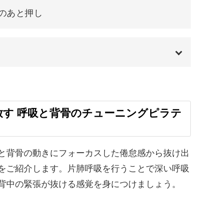
のあと押し
くしない方にもおすすめな、体操のような感覚で
ィスがおすすめされることも多くあるくらい、体
00:00
ものです。
00:20
放す 呼吸と背骨のチューニングピラテ
を改善する効果が期待できます。
01:30
01:39
と背骨の動きにフォーカスした倦怠感から抜け出
をご紹介します。片肺呼吸を行うことで深い呼吸
04:44
背中の緊張が抜ける感覚を身につけましょう。
だけではなく心も穏やかに整えてくれます。
06:12