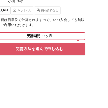
小山 ゆか.
1,641
キットなし
補助資料なし
会費は日単位で計算されますので、いつ入会しても無駄
くご利用いただけます。
受講期間：3ヶ月
受講方法を選んで申し込む