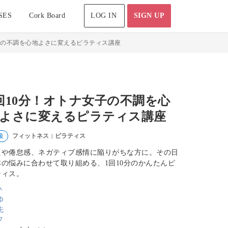
SES
Cork Board
LOG IN
SIGN UP
子の不調を心地よさに変えるピラティス講座
回10分！オトナ女子の不調を心
よさに変えるピラティス講座
フィットネス
ピラティス
級
|
えや倦怠感、ネガティブ感情に陥りがちな方に。その日
体の悩みに合わせて取り組める、1回10分のかんたんピ
ティス。