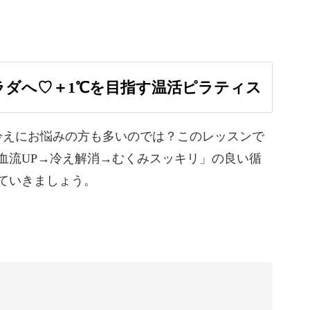
？
ラダへ♡＋1℃を目指す温活ピラティス
ヨガほど意味はあまり知られていないことが多い
冷えにお悩みの方も多いのでは？このレッスンで
血流UP→冷え解消→むくみスッキリ」の良い循
ニングのイメージが強いかもしれませんが元はリ
ていきましょう。
負担をかけずにインナーマッスルを鍛えられるワ