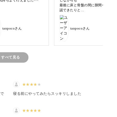
気持ちよく行えました^ ^
じながらも
最後に床と骨盤の間に隙間を確
認できたりと
カラダと心に向き合う時間にしてみませんか？
、身体がスッキリした気がしま
した^ ^
カラダを日々のストレスから解放し、心まで満た
tanpocoさん
tanpocoさん
しょう。
すべて見る
んか？
たで
寝る前にやってみたらスッキリしました