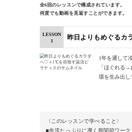
全6回のレッスンで構成されています。
何度でも動画を見返すことができます。
そもそもピラティスって何
LESSON
昨日よりもめぐるカ
1
今では聞き馴染みの多い言葉ですが、
です。
1年を通して
「ほぐれる→
ピラティスとは、日本では体幹トレー
環を生み出し
ハビリから生まれたエクササイズ。
常に緩やかな動きを行いながら、体に
ークなのです。
〈このレッスンで学べること〉
■血流たっぷりに導く股関節ワーク