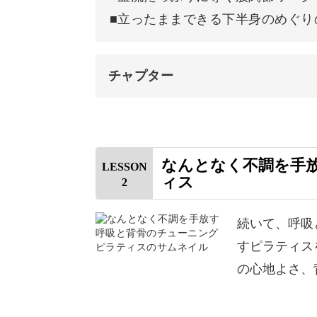
■立ったままできる下半身のめぐり
なので、運動嫌いな方や普段運動を全
取り組める運動です。
チャプター
接骨院や整骨院でも療法としてピラテ
オープニング
に負担をかけすぎずに効果が見込める
はじめに
なんとなく不調を手
LESSON
ィス
バランスが整うことで、日々のお悩み
2
使用道具
足首を意識して動かす
続いて、呼吸
すピラティス
股関節を前後に動かす
の心地よさ、
また、ピラティスで行う呼吸法は、体
上半身をひねる