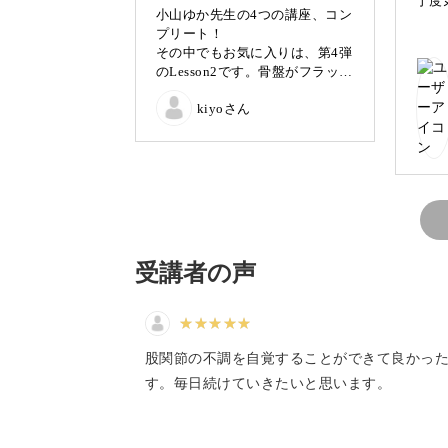
丁度
小山ゆか先生の4つの講座、コン
プリート！
1日のうちほんの10分だけ、ご自身の
その中でもお気に入りは、第4弾
のLesson2です。骨盤がフラット
になる感覚がとても気持ちよく
ピラティスのゆったりとした動きで、
kiyoさん
て、リピートしてます！
されるワークを、一緒に行っていきま
受講者の声
必要なのは1日10分だけ
あなたは、こんな不調を感じていませ
股関節の不調を自覚することができて良かっ
す。毎日続けていきたいと思います。
・手足が冷えて辛い
・倦怠感を感じる日が多い