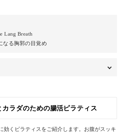
れる方が多く、がんばりすぎな方には必要なリラ
07:50
には集中力を高めてくれる
10:51
ります。
ng Breath
やかな筋肉を育てながら、心も穏やかに整えてい
が楽になる胸郭の目覚め
00:00
方、大歓迎！
00:20
とカラダのための腸活ピラティス
はリハビリ用に開発されたこともあり、運動が苦
01:17
行いやすいエクササイズです。
01:27
に効くピラティスをご紹介します。お腹がスッキ