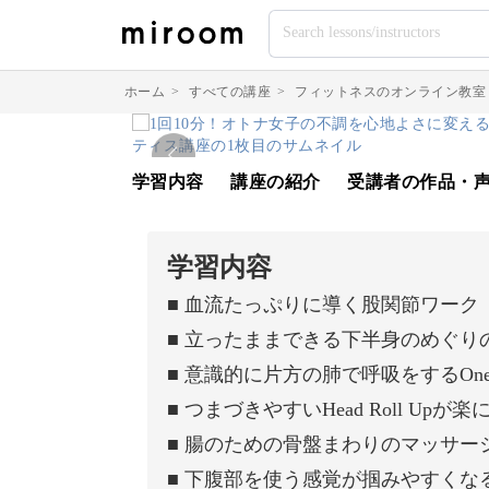
ホーム
>
すべての講座
>
フィットネスのオンライン教室
学習内容
講座の紹介
受講者の作品・
学習内容
■ 血流たっぷりに導く股関節ワーク
■ 立ったままできる下半身のめぐり
■ 意識的に片方の肺で呼吸をするOne Lan
■ つまづきやすいHead Roll Up
■ 腸のための骨盤まわりのマッサー
■ 下腹部を使う感覚が掴みやすくな