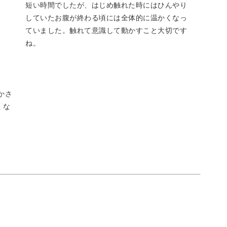
短い時間でしたが、はじめ触れた時にはひんやり
していたお腹が終わる頃には全体的に温かくなっ
ていました。触れて意識して動かすこと大切です
なただけではありません。大人女性にはよくある
ね。
日1回10分のワークでケアすることが可能です。
ゆかさ
くな
く取り組んでいただけます。
ンを選んだり、組み合わせると、ご自身だけのス