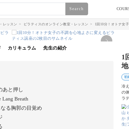
Search
COUR
・レッスン
>
ピラティスのオンライン教室・レッスン
>
1回10分！オトナ女
声
カリキュラム
先生の紹介
1
地
初
冷
のあと押し
の
g Breath
ラ
が楽になる胸郭の目覚め
ジ
る