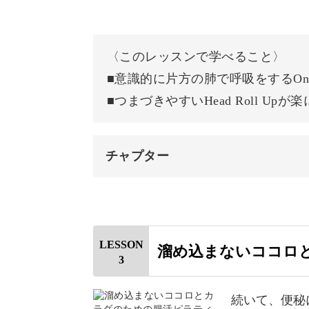
自律神経をととのえる効果にも注目さ
骨盤を動かす
ックスを与え、ぼんやりしてしまう時
おわりに
なりたいわたしに近づくきっかけとな
〈このレッスンで学べること〉
■意識的に片方の肺で呼吸をするOne La
ピラティスのワークと呼吸法で、しな
■つまづきやすいHead Roll Up
きましょう。
チャプター
オープニング
初心者さん・運動が苦手な
はじめに
LESSON
溜め込まないココロ
先ほどもお話しましたが、ピラティス
3
使用道具
手な方・運動を行う習慣がない方でも
片肺呼吸をする
続いて、便秘