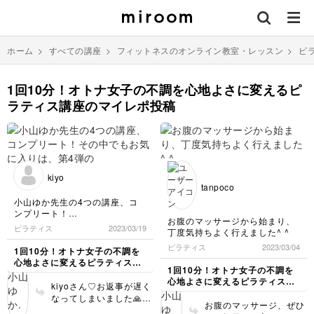
ホーム
>
すべての講座
>
フィットネスのオンライン教室・レッスン
>
ピ
1回10分！オトナ女子の不調を心地よさに変えるピ
ラティス講座のマイレポ投稿
kiyo
tanpoco
小山ゆか先生の4つの講座、コ
ンプリート！
お腹のマッサージから始まり、
その中でもお気に入りは、第4
ピラティス
2023/03/19
丁度気持ちよく行えました^ ^
弾のLesson2です。骨盤がフラ
ットになる感覚がとても気持ち
ピラティス
2023/03/04
1回10分！オトナ女子の不調を
よくて、リピートしてます！
心地よさに変えるピラティス講
1回10分！オトナ女子の不調を
座
心地よさに変えるピラティス講
kiyoさん♡お返事が遅く
座
なってしまいました🙏コ
お腹のマッサージ、ぜひ
ンプリートおめでとうご