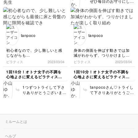
ぜひ毎日のお守りにして
ざいます✨その表現がう
くださいね✨ 少しのケア
れしいです。 そして！
でも舞に続けるとカラダ
片肺呼吸いいですよね。
とココロがみるみる変わ
実感していただけてなに
るのでお楽しみに🫶
よりです。第4弾でいち
ばん伝えたかった動きな
ので毎日のお供にしてい
tanpoco
tanpoco
ただけて本当に嬉しいで
すー！！！！
初心者なので、少し難しいと感
身体の側面を伸ばす動きでは加
じながらも
減がわからず、つりかけました
最後に床と骨盤の間に隙間を確
が楽しく取り組めました^ ^
ピラティス
2023/03/04
ピラティス
2023/03/04
認できたりと
、身体がスッキリした気がしま
1回10分！オトナ女子の不調を
1回10分！オトナ女子の不調を
した^ ^
心地よさに変えるピラティス講
心地よさに変えるピラティス講
座
座
1つずつトライして下さ
tanpocoさん♡トライし
りありがとうございます
て下さりありがとうござ
♡メッセージ読ませてい
います😊✨体側の伸び
ただく時間が楽しみにな
感！そうですよね。加
っています🥰 骨盤のニ
減。 来週のライブレッ
ュートラル 見つかって
スンでテーマにさせてい
良かったです✨ 第4弾の
たいだきますね！！
ミルームとは
中で1番ささやかな動き
楽しく取り組めてな
なので ライブで深掘り
によりです💕
していきますね。 心の
ヘルプ