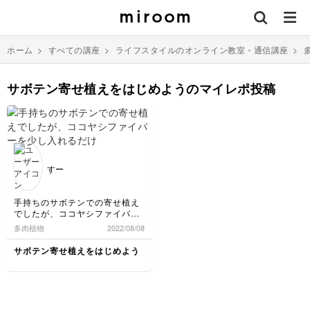
ホーム
>
すべての講座
>
ライフスタイルのオンライン教室・通信講座
>
サボテン寄せ植えをはじめようのマイレポ投稿
すー
手持ちのサボテンでの寄せ植え
でしたが、ココヤシファイバー
を少し入れるだけでいい感じに
多肉植物
2022/08/08
仕上がりとても楽しく寄せ植え
できました。また挑戦してみた
サボテン寄せ植えをはじめよう
いです。ありがとうございまし
た。