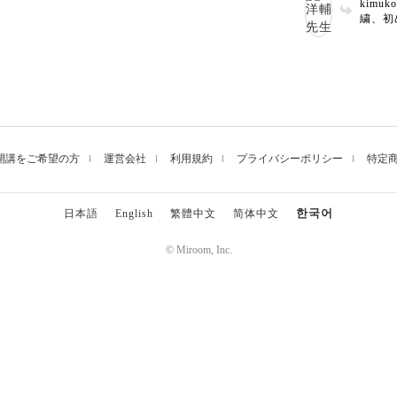
kimu
てもきれいにビーズが埋
楽しい時間でし
繍、初
てますね🐦 ビー
まっていてキラキラとと
中にこんなにわ
か？と
れいに埋まってい
ても上手に刺せだと思い
めてです。
てます
ローチにしてぜひ
ます！スパンコールの付
もっと上手にな
にワク
な場所につけてお
け方もわかってきたとの
たとい
してみてくださ
こと！…それがわかれば
かりま
た「つくレポ」あ
スパンコールなんて怖く
ひ刺繍
見せて下さいね！
ない！…ですよね？笑
ね！ 
開講をご希望の方
運営会社
利用規約
プライバシーポリシー
特定
한국어
日本語
English
繁體中文
简体中文
© Miroom, Inc.