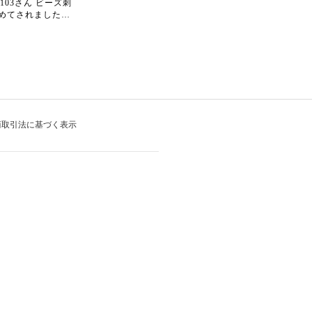
ko103さん ビーズ刺
た。作っている最
めてされました
くわくしたのは初
っても綺麗に縫え
ね！作ってる最中
りたい！
ワクしながら刺せ
うのは、とてもわ
す。これからもぜ
を楽しんで下さい
洋輔
商取引法に基づく表示