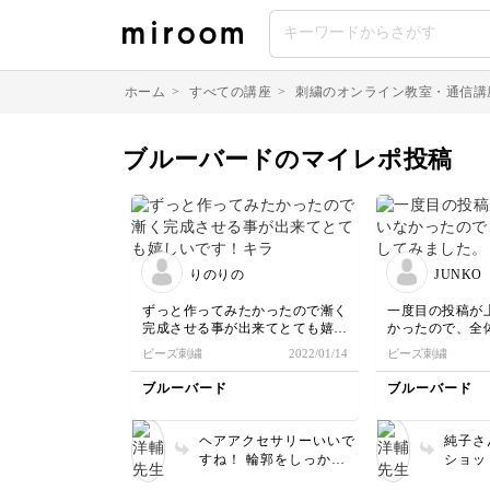
ホーム
>
すべての講座
>
刺繍のオンライン教室・通信講
ブルーバードのマイレポ投稿
りのりの
JUNKO
ずっと作ってみたかったので漸く
一度目の投稿が
完成させる事が出来てとても嬉し
かったので、全
いです！キラキラしていてとても
ました。
ビーズ刺繍
2022/01/14
ビーズ刺繍
可愛く、ヘアアクセサリーとして
も使いたかったので、2wayのク
ブルーバード
ブルーバード
リップ付きのピンを着けました。
今までよく分かっていなかったス
パンコールの付け方も大変勉強に
ヘアアクセサリーいいで
純子さ
なりました。ビーズに隙間がある
すね！ 輪郭をしっかり
ショッ
と気になってついつい埋めたくな
刺して、堤防からはみ出
ざあり
り…結果的にビーズが詰まってし