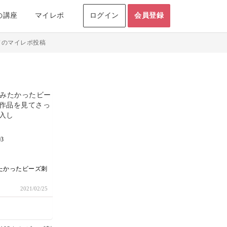
の講座
マイレポ
ログイン
会員登録
ドのマイレポ投稿
03
たかったビーズ刺
てさっそくキット
2021/02/25
。
を気にしながらフ
ので、目指した形
ってしまいました
！