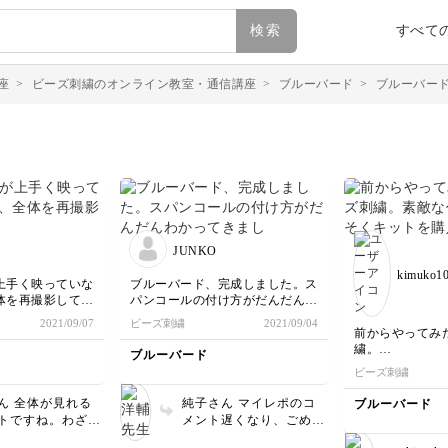
検索
すべて
座
>
ビーズ刺繍のオンライン教室・通信講座
>
ブルーバード
>
ブルーバー
JUNKO
kimuko1
上手く映っていな
ブルーバード、完成しました。ス
体を再撮影してみ
パンコールの付け方がだんだんわ
かってきました。ワッペンも、両
2021/09/07
ビーズ刺繍
2021/09/04
面接着芯を使う方法で仕立ててみ
前からやってみ
ました。
繍。
ブルーバード
素敵な作品を見
ビーズ刺繍
を購入しました
まつり縫いの糸
ん 全体が見れる
純子さん マイレポのコ
ブルーバード
ェルトを切った
トですね。わざわ
メント遅くなり、ごめん
とはちょっと違
がとうございま
なさい。。 青い鳥、と
が、大満足です