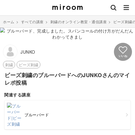
ホーム
>
すべての講座
>
刺繍のオンライン教室・通信講座
>
ビーズ刺繍
JUNKO
いいね
刺繍
ビーズ刺繍
ビーズ刺繍のブルーバードへのJUNKOさんのマイ
レポ投稿
関連する講座
ブルーバード