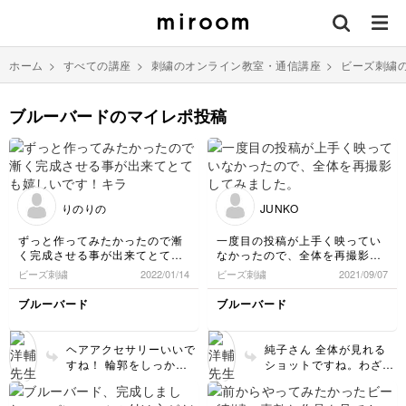
ホーム
>
すべての講座
>
刺繍のオンライン教室・通信講座
>
ビーズ刺繍
ブルーバードのマイレポ投稿
りのりの
JUNKO
ずっと作ってみたかったので漸
一度目の投稿が上手く映ってい
く完成させる事が出来てとても
なかったので、全体を再撮影し
嬉しいです！キラキラしていて
てみました。
ビーズ刺繍
2022/01/14
ビーズ刺繍
2021/09/07
とても可愛く、ヘアアクセサリ
ーとしても使いたかったので、
ブルーバード
ブルーバード
2wayのクリップ付きのピンを着
けました。今までよく分かって
いなかったスパンコールの付け
ヘアアクセサリーいいで
純子さん 全体が見れる
方も大変勉強になりました。ビ
すね！ 輪郭をしっかり
ショットですね。わざわ
ーズに隙間があると気になって
刺して、堤防からはみ出
ざありがとうございま
ついつい埋めたくなり…結果的
さないようにビーズのパ
す！ ほんとに綺麗に仕
にビーズが詰まってしまい、こ