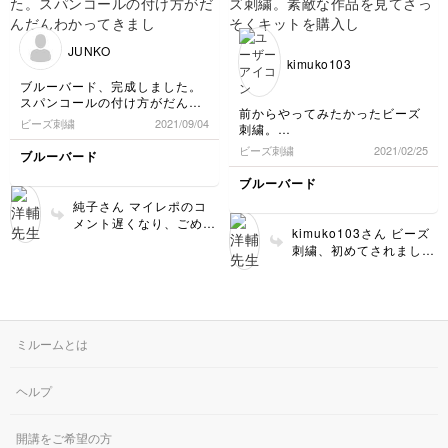
ズルを楽しんでください
上がってますね🐦 ビー
んもり仕上げに(笑)(汗)次はもっ
✨ ビーズ針は取り合わせ
ズもきれいに埋まってい
と上手に刺せる様に頑張りたい
買って糸が入らない時に
て、ブローチにしてぜひ
です。ビーズ刺繍の針と糸の推
JUNKO
変えてます！
いろんな場所につけてお
奨サイズやおススメなどありま
kimuko103
したら教えて頂けると嬉しいで
出かけしてみてくださ
ブルーバード、完成しました。
す。
い！また「つくレポ」あ
スパンコールの付け方がだんだ
ったら見せて下さいね！
前からやってみたかったビーズ
んわかってきました。ワッペン
ビーズ刺繍
2021/09/04
刺繍。
も、両面接着芯を使う方法で仕
素敵な作品を見てさっそくキッ
立ててみました。
ビーズ刺繍
2021/02/25
ブルーバード
トを購入しました。
まつり縫いの糸を気にしながら
ブルーバード
フェルトを切ったので、目指し
純子さん マイレポのコ
た形とはちょっと違ってしまい
メント遅くなり、ごめん
ましたが、大満足です！
kimuko103さん ビーズ
なさい。。 青い鳥、と
楽しい時間でした。作っている
刺繍、初めてされました
てもきれいにビーズが埋
最中にこんなにわくわくしたの
か？とっても綺麗に縫え
は初めてです。
まっていてキラキラとと
てますね！作ってる最中
もっと上手になりたい！
ても上手に刺せだと思い
にワクワクしながら刺せ
ます！スパンコールの付
たというのは、とてもわ
け方もわかってきたとの
かります。これからもぜ
こと！…それがわかれば
ミルームとは
ひ刺繍を楽しんで下さい
スパンコールなんて怖く
ね！ 洋輔
ない！…ですよね？笑
ヘルプ
開講をご希望の方