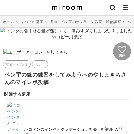
ホーム
>
すべての講座
>
書道・ペン字のオンライン教室・通信講座
>
ペ
やしょきち
讚好
書道・ペン字
ペン字
ペン字の線の練習をしてみようへのやしょきちさ
んのマイレポ投稿
関連する講座
ハコペンのインクとグラデーションを楽しむ講座 入門