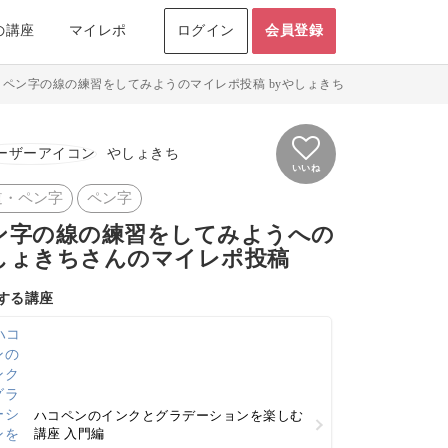
の講座
マイレポ
ログイン
会員登録
>
ペン字の線の練習をしてみようのマイレポ投稿 byやしょきち
やしょきち
いいね
道・ペン字
ペン字
ン字の線の練習をしてみようへの
しょきちさんのマイレポ投稿
する講座
ハコペンのインクとグラデーションを楽しむ
講座 入門編