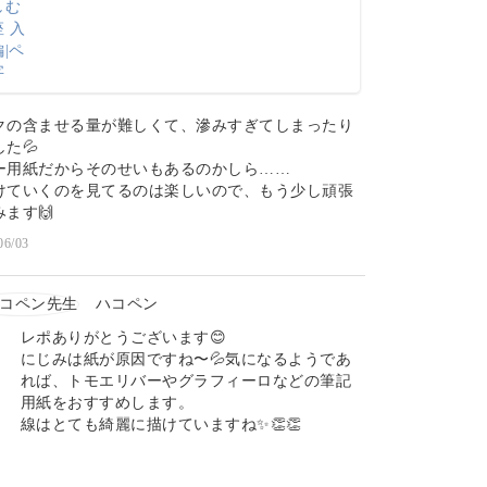
クの含ませる量が難しくて、滲みすぎてしまったり
た💦
ー用紙だからそのせいもあるのかしら……
けていくのを見てるのは楽しいので、もう少し頑張
ます🙌
06/03
ハコペン
レポありがとうございます😊
にじみは紙が原因ですね〜💦気になるようであ
れば、トモエリバーやグラフィーロなどの筆記
用紙をおすすめします。
線はとても綺麗に描けていますね✨👏👏