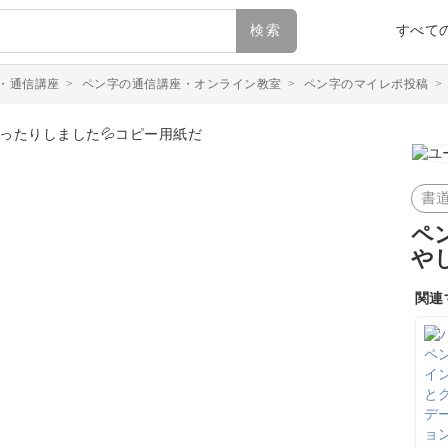
検索
すべて
・通信講座
>
ペン字の通信講座・オンライン教室
>
ペン字のマイレポ投稿
書
ペ
や
関連