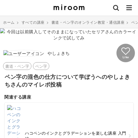
ホーム
>
すべての講座
>
書道・ペン字のオンライン教室・通信講座
>
ペ
やしょきち
Like
書道・ペン字
ペン字
ペン字の混色の仕方について学ぼうへのやしょき
ちさんのマイレポ投稿
関連する講座
ハコペンのインクとグラデーションを楽しむ講座 入門