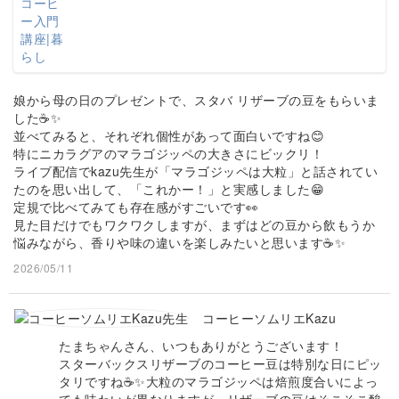
娘から母の日のプレゼントで、スタバ リザーブの豆をもらいま
した☕✨
並べてみると、それぞれ個性があって面白いですね😊
特にニカラグアのマラゴジッペの大きさにビックリ！
ライブ配信でkazu先生が「マラゴジッペは大粒」と話されてい
たのを思い出して、「これかー！」と実感しました😁
定規で比べてみても存在感がすごいです👀
見た目だけでもワクワクしますが、まずはどの豆から飲もうか
悩みながら、香りや味の違いを楽しみたいと思います☕✨
2026/05/11
コーヒーソムリエKazu
たまちゃんさん、いつもありがとうございます！
スターバックスリザーブのコーヒー豆は特別な日にピッ
タリですね☕✨大粒のマラゴジッペは焙煎度合いによっ