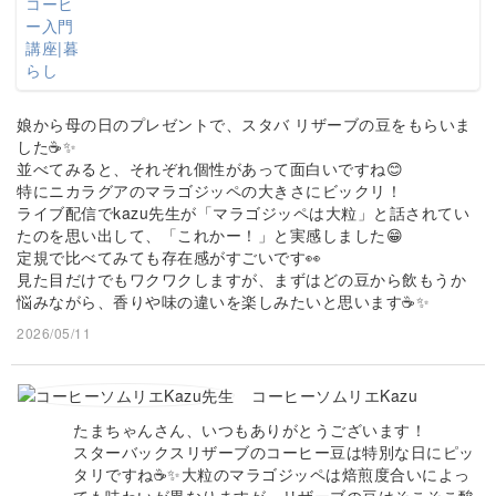
娘から母の日のプレゼントで、スタバ リザーブの豆をもらいま
した☕✨
並べてみると、それぞれ個性があって面白いですね😊
特にニカラグアのマラゴジッペの大きさにビックリ！
ライブ配信でkazu先生が「マラゴジッペは大粒」と話されてい
たのを思い出して、「これかー！」と実感しました😁
定規で比べてみても存在感がすごいです👀
見た目だけでもワクワクしますが、まずはどの豆から飲もうか
悩みながら、香りや味の違いを楽しみたいと思います☕✨
2026/05/11
コーヒーソムリエKazu
たまちゃんさん、いつもありがとうございます！
スターバックスリザーブのコーヒー豆は特別な日にピッ
タリですね☕✨大粒のマラゴジッペは焙煎度合いによっ