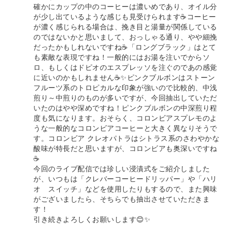
確かにカップの中のコーヒーは濃いめであり、オイル分
が少し出ているような感じも見受けられます☕コーヒー
が濃く感じられる場合は、挽き目と湯量が関係している
のではないかと思いまして、おっしゃる通り、やや細挽
だったかもしれないですね☕「ロングブラック」はとて
も素敵な表現ですね！一般的にはお湯を注いでからソ
ロ、もしくはドピオのエスプレッソを注ぐのであの感覚
に近いのかもしれません☕✨ピンクブルボンはストーン
フルーツ系のトロピカルな印象が強いので比較的、中浅
煎り～中煎りのものが多いですが、今回抽出していただ
いたのはやや深めですね！ピンクブルボンの中深煎り程
度も気になります。おそらく、コロンビアスプレモのよ
うな一般的なコロンビアコーヒーと大きく異なりそうで
す。コロンビア クレオパトラはシトラス系のさわやかな
酸味が特長だと思いますが、コロンビアも奥深いですね
☕
今回のライブ配信では珍しい浸漬式をご紹介しました
が、いつもは「クレバーコーヒードリッパー」や「ハリ
オ スイッチ」などを使用したりもするので、また興味
がございましたら、そちらでも抽出させていただきま
す！
引き続きよろしくお願いします😊✨