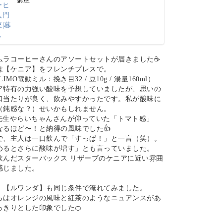
ムラコーヒーさんのアソートセットが届きました☕️
は【ケニア】をフレンチプレスで。
LIMO電動ミル：挽き目32 / 豆10g / 湯量160ml）
ア特有の力強い酸味を予想していましたが、思いの
口当たりが良く、飲みやすかったです。私が酸味に
（鈍感な？）せいかもしれません。
zu先生やらいちゃんさんが仰っていた「トマト感」
なるほど〜！と納得の風味でした👍
で、主人は一口飲んで「すっぱ！」と一言（笑）。
めるとさらに酸味が増す」とも言っていました。
飲んだスターバックス リザーブのケニアに近い雰囲
感じました。
、【ルワンダ】も同じ条件で淹れてみました。
らはオレンジの風味と紅茶のようなニュアンスがあ
っきりとした印象でした🍊