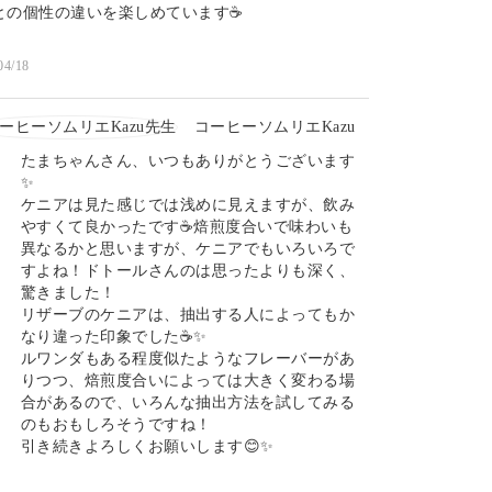
との個性の違いを楽しめています☕️
04/18
コーヒーソムリエKazu
たまちゃんさん、いつもありがとうございます
✨️
ケニアは見た感じでは浅めに見えますが、飲み
やすくて良かったです☕️焙煎度合いで味わいも
異なるかと思いますが、ケニアでもいろいろで
すよね！ドトールさんのは思ったよりも深く、
驚きました！
リザーブのケニアは、抽出する人によってもか
なり違った印象でした☕️✨️
ルワンダもある程度似たようなフレーバーがあ
りつつ、焙煎度合いによっては大きく変わる場
合があるので、いろんな抽出方法を試してみる
のもおもしろそうですね！
引き続きよろしくお願いします😊✨