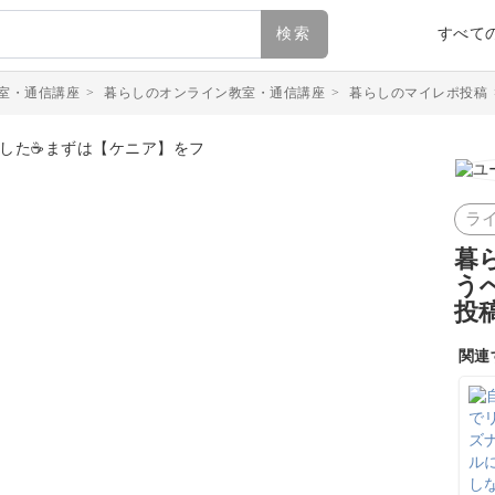
検索
すべて
室・通信講座
>
暮らしのオンライン教室・通信講座
>
暮らしのマイレポ投稿
ラ
暮
う
投
関連