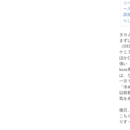
タカ
まず
（DE
ケニ
ほか
強い
ka
は、
一方
「冷
以前
気を
後日
こち
りす