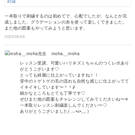
一本取りで刺繍するのは初めてで、心配でしたが、なんとか完
成しました。グラデーションの糸を使って楽しくできました。
また他の図案もやってみようと思います。
2020/09/29
moha._.moha
レッスン受講、可愛いハリネズミちゃんのつくレポあり
がとうございます♡
とっても綺麗に仕上がっていますね！！
背中のトゲトゲの毛の流れも自然な感じに仕上がってて
イキイキしています〜＾＾♪
細かなところもとても丁寧です♡
ぜひまた他の図案もチャレンジしてみてくださいね〜✳︎
一本取りレッスン刺繍楽しんでください〜♡
ありがとうございました( ⸝⸝•௰•⸝⸝ )