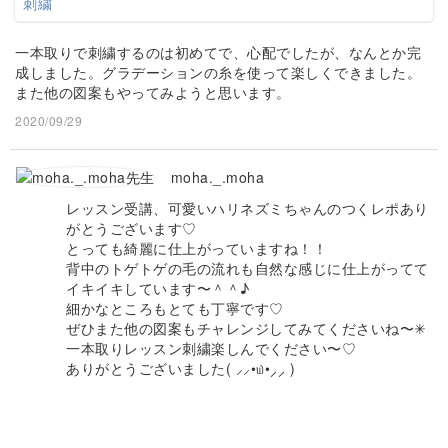
一本取りで刺繍するのは初めてで、心配でしたが、なんとか完
成しました。グラデーションの糸を使って楽しくできました。
また他の図案もやってみようと思います。
2020/09/29
moha._.moha
レッスン受講、可愛いハリネズミちゃんのつくレポあり
がとうございます♡
とっても綺麗に仕上がっていますね！！
背中のトゲトゲの毛の流れも自然な感じに仕上がってて
イキイキしています〜＾＾♪
細かなところもとても丁寧です♡
ぜひまた他の図案もチャレンジしてみてくださいね〜✳︎
一本取りレッスン刺繍楽しんでください〜♡
ありがとうございました( ⸝⸝•௰•⸝⸝ )