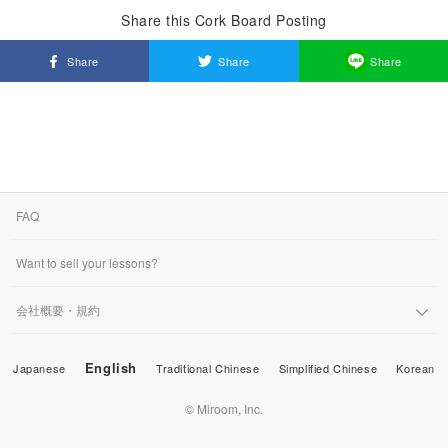
Share this Cork Board Posting
Share
Share
Share
FAQ
Want to sell your lessons?
会社概要・規約
English
Japanese
Traditional Chinese
Simplified Chinese
Korean
© Miroom, Inc.