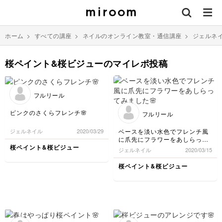
ホーム
>
すべての講座
>
ネイルのオンライン教室・通信講座
>
ジェルネ
桜ペイント&桜ビジューのマイレポ投稿
フルリール
ピンクのさくらフレンチ🌸
フルリール
ベースを淡い水色でフレンチ風
ジェルネイル
2020/03/29
に爪先にフラワーをあしらって
みました🌸
桜ペイント&桜ビジュー
ジェルネイル
2020/03/15
桜ペイント&桜ビジュー