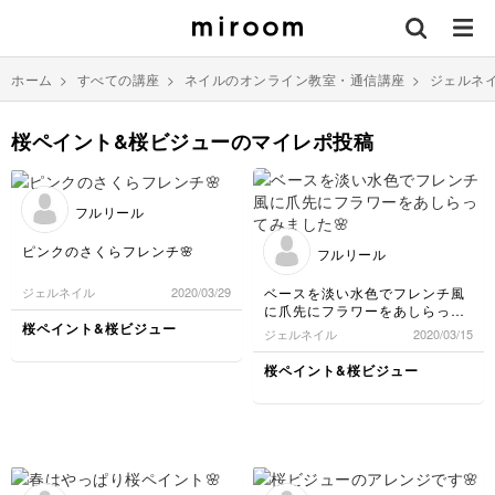
ホーム
>
すべての講座
>
ネイルのオンライン教室・通信講座
>
ジェルネ
桜ペイント&桜ビジューのマイレポ投稿
フルリール
ピンクのさくらフレンチ🌸
フルリール
ベースを淡い水色でフレンチ風
ジェルネイル
2020/03/29
に爪先にフラワーをあしらって
みました🌸
桜ペイント&桜ビジュー
ジェルネイル
2020/03/15
桜ペイント&桜ビジュー