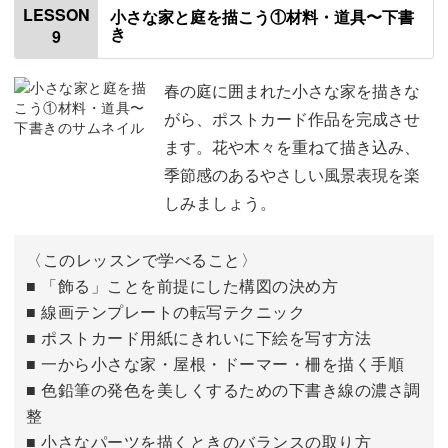
LESSON
小さな家と庭を描こう①材料・道具〜下書
き
9
仕上げる
04:57
アレンジの紹介
13:51
春の庭に囲まれた小さな家を描きな
がら、ポストカード作品を完成させ
自分でデザインして描く場合について
15:55
ます。花や木々を重ねて描き込み、
季節感のあるやさしい風景表現を楽
おわりに
17:27
しみましょう。
〈このレッスンで学べること〉
■ 「飾る」ことを前提にした構図の決め方
■ 線画テンプレートの転写テクニック
■ ポストカード用紙にきれいに下絵を写す方法
■ 一から小さな家・屋根・ドーマー・柵を描く手順
■ 色鉛筆の発色を美しくするための下書き線の濃さ調
整
■ 小さなパーツを描くときのバランスの取り方