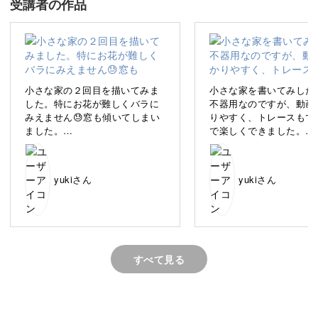
受講者の作品
描いているうちに、色鉛筆のやさしい時間に癒されます
よ。
小さな家の２回目を描いてみま
小さな家を書いてみした
した。特にお花が難しくバラに
不器用なのですが、動画
みえません😓窓も傾いてしまい
りやすく、トレースもで
四角と屋根のシンプルな形から始めるので、絵に自信がな
ました。
で楽しくできました。
い方でも安心◎
ヨーロッパ風の家が好きで形に
可愛い家が短い期間でで
なっていくのが楽しかったで
足しています。
す。色彩豊かなホルベインの色
ありがとうございます😊
「飾りたい！」と思えるようなポストカードを、一緒に楽
yukiさん
yukiさん
鉛筆がとても気に入りました☺️
しく作っていきましょう。
すべて見る
描く時間が好きになる