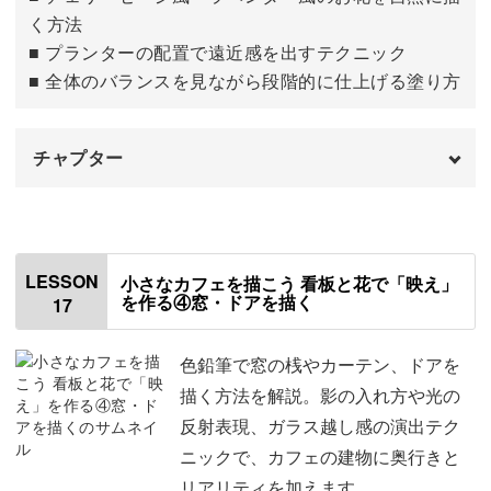
く方法
■ プランターの配置で遠近感を出すテクニック
■ 全体のバランスを見ながら段階的に仕上げる塗り方
チャプター
はじめに
00:00
壁を塗る
00:27
LESSON
小さなカフェを描こう 看板と花で「映え」
を作る④窓・ドアを描く
17
窓の下のお花を描く
06:20
壁を仕上げる
13:13
色鉛筆で窓の桟やカーテン、ドアを
描く方法を解説。影の入れ方や光の
反射表現、ガラス越し感の演出テク
ニックで、カフェの建物に奥行きと
リアリティを加えます。