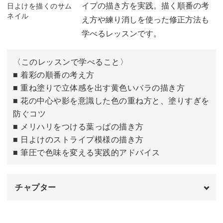
イプの描き方を実践。描く順番の考
え方や練り消しを使った修正方法も
自分で下絵を描く場合のポイント
23:18
学べるレッスンです。
〈このレッスンで学べること〉
■ 着彩の順番の考え方
■ 重ね塗りで立体感を出す黄色いバラの描き方
■ 花の中心や影を意識した色の重ね方と、塗りすぎを
防ぐコツ
■ メリハリをつける葉っぱの描き方
■ 日よけのストライプ模様の描き方
■ 筆圧で色味を変える実践的アドバイス
チャプター
はじめに
00:00