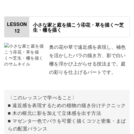
はじめに
00:00
窓やドアを描く
00:24
LESSON
小さな家と庭を描こう④花・草を描く〜芝
生・柵を描く
12
木を描く
11:42
奥の花や草で遠近感を表現し、補色
を活かしたバラの描き方、影で白い
柵を浮かび上がらせる技法まで。庭
の彩りを仕上げるパートです。
〈このレッスンで学べること〉
■ 遠近感を表現するための植物の描き分けテクニック
■ 木の根元に影を加えて立体感を出す方法
■ マゼンタ一色でバラを可愛く描くコツと密集・まば
らの配置バランス