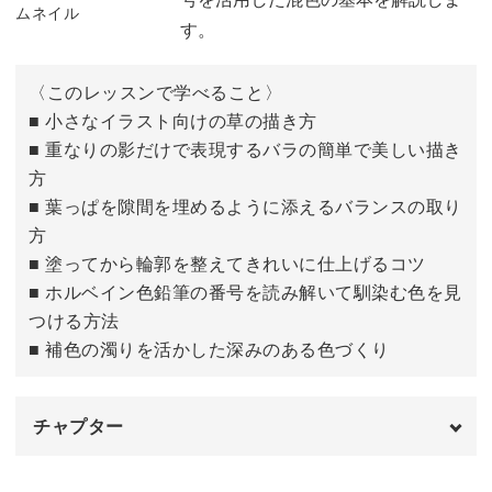
13:01
す。
プレゼントに添えたり、季節ごとに描き替えたり。
〈このレッスンで学べること〉
■ 小さなイラスト向けの草の描き方
お散歩中に出会った素敵な建物や憧れの街角も、ぜひあな
■ 重なりの影だけで表現するバラの簡単で美しい描き
たらしい感性で描いてみてくださいね！
方
■ 葉っぱを隙間を埋めるように添えるバランスの取り
方
■ 塗ってから輪郭を整えてきれいに仕上げるコツ
■ ホルベイン色鉛筆の番号を読み解いて馴染む色を見
つける方法
■ 補色の濁りを活かした深みのある色づくり
チャプター
はじめに
00:00