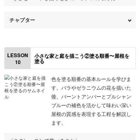
チャプター
はじめに
00:00
使用する材料・道具
01:06
LESSON
小さな家と庭を描こう②塗る順番〜屋根を
塗る
10
飾れる一枚にするための工夫
01:37
テンプレートをトレースする
03:30
色を塗る順番の基本ルールを学びま
す。バラやゼラニウムの花を描いた
トレースしないで下書きを描く
15:00
後、バーントアンバーとプルシャン
ブルーの補色を活かして味わい深い
屋根の質感を表現する工程を解説し
ます。