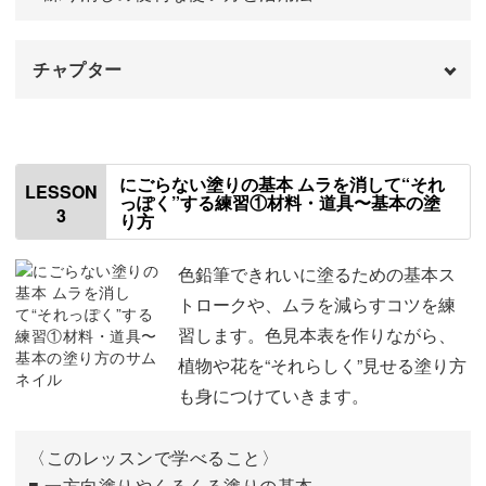
まずは春の小さな家を描きながら、窓やドア、お花の配置
チャプター
を少しずつ練習。
はじめに
00:00
さらに、色鉛筆ならではのやわらかな重なりを使って、影
や光の表現にも挑戦しますよ。
色鉛筆の紹介
01:18
にごらない塗りの基本 ムラを消して“それ
LESSON
っぽく”する練習①材料・道具〜基本の塗
3
り方
その他の道具について
04:40
色鉛筆の削り方
06:10
色鉛筆できれいに塗るための基本ス
花や草を添えることで、ただの建物ではなく“物語のある
トロークや、ムラを減らすコツを練
風景”になっていきます。
紙の紹介
09:32
習します。色見本表を作りながら、
植物や花を“それらしく”見せる塗り方
今回の作品について
10:39
描き終わる頃には、「私にも描けた！」という嬉しさをき
も身につけていきます。
っと感じられるはずです♪
今回の配布資料について
11:21
〈このレッスンで学べること〉
おわりに
11:44
■ 一方向塗りやくるくる塗りの基本