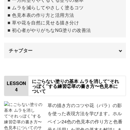
■ ムラを減らしてやさしく塗るコツ
飾っても贈っても素敵
■ 色見本表の作り方と活用方法
■ 草や花を自然に見せる描き分け
絵を描く時間も癒されて、そのあとも暮らしの中でも楽し
■ 初心者がやりがちなNG塗りの改善法
めるこの作品。
チャプター
ポストカードサイズなので、机や棚にちょこんと飾りやす
いのも魅力のひとつです。
はじめに
00:00
使用する材料・道具
01:01
にごらない塗りの基本 ムラを消して“それ
LESSON
っぽく”する練習②草の書き方〜色見本に
4
ついて
色鉛筆の持ち方
01:30
額に入れるだけでも、お部屋がぐっとやさしい雰囲気に。
色鉛筆の基本の塗り方①一方向塗り
03:01
草の描き方のコツや花（バラ）の影
余白の取り方やサインの位置など、「作品として素敵に見
を使った表現方法を学びます。ホル
色鉛筆の基本の塗り方②くるくる塗り
えるコツ」もしっかりお伝えします。
10:17
ベイン24色の色見本の作り方と色番
号を活用した混色の基本を解説しま
色鉛筆の基本の塗り方③クロスハッチング