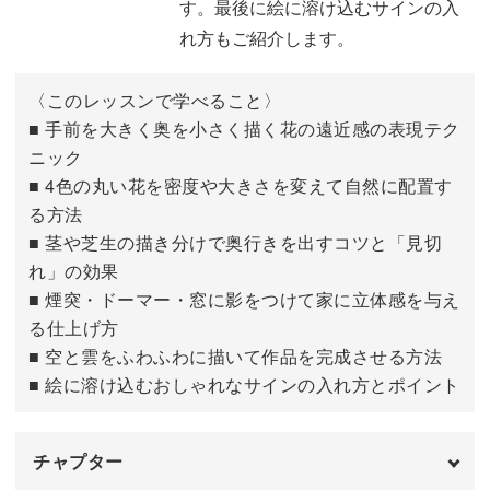
す。最後に絵に溶け込むサインの入
れ方もご紹介します。
〈このレッスンで学べること〉
■ 手前を大きく奥を小さく描く花の遠近感の表現テク
ニック
■ 4色の丸い花を密度や大きさを変えて自然に配置す
る方法
■ 茎や芝生の描き分けで奥行きを出すコツと「見切
れ」の効果
■ 煙突・ドーマー・窓に影をつけて家に立体感を与え
る仕上げ方
■ 空と雲をふわふわに描いて作品を完成させる方法
■ 絵に溶け込むおしゃれなサインの入れ方とポイント
チャプター