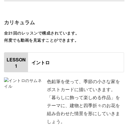
3枚のポストカード作品を通して、基本の塗り方から失敗
のリカバリー方法まで丁寧にご紹介。
カリキュラム
難しく考えずに、植物や花を“それらしく”見せる塗り方も
全21回のレッスンで構成されています。
お教えします。
何度でも動画を見返すことができます。
LESSON
イントロ
最小限の道具で迷わず始められるから、絵を描くのが久し
1
ぶりでも大丈夫◎
色鉛筆を使って、季節の小さな家を
ポストカードに描いていきます。
「SNSの上手な作品を見ると落ち込んでしまう…」という
「暮らしに飾って楽しめる作品」を
方も、ぜひ気軽に楽しんでくださいね。
テーマに、建物と四季折々のお花を
組み合わせた情景を形にしていきま
しょう。