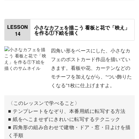
はじめに
00:00
残りの花と草を描く
00:28
LESSON
小さなカフェを描こう 看板と花で「映え」
を作る①下絵を描く
14
家を仕上げる
10:55
サインの入れ方
17:52
四角い形をベースにした、小さなカ
フェのポストカード作品を描いてい
おわりに
19:59
きます。看板や花、カーテンなどの
モチーフを加えながら、“つい飾りた
くなる”1枚に仕上げますよ。
〈このレッスンで学べること〉
■ テンプレートをなぞり、本番用紙に転写する方法
■ 紙をへこませずにきれいに転写するテクニック
■ 四角形の組み合わせで建物・ドア・窓・日よけを描
く手順