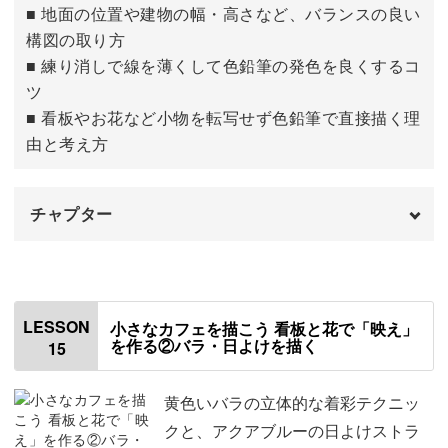
■ 地面の位置や建物の幅・高さなど、バランスの良い
構図の取り方
■ 練り消しで線を薄くして色鉛筆の発色を良くするコ
ツ
■ 看板やお花など小物を転写せず色鉛筆で直接描く理
由と考え方
チャプター
はじめに
00:00
使用する材料・道具
01:12
LESSON
小さなカフェを描こう 看板と花で「映え」
を作る②バラ・日よけを描く
15
テンプレートをトレースする
01:42
転写する
10:07
黄色いバラの立体的な着彩テクニッ
クと、アクアブルーの日よけストラ
下絵を描く
13:50