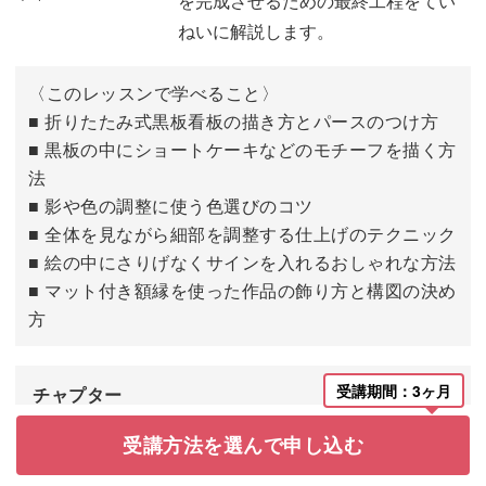
を完成させるための最終工程をてい
看板を描く
20:32
ねいに解説します。
〈このレッスンで学べること〉
■ 折りたたみ式黒板看板の描き方とパースのつけ方
■ 黒板の中にショートケーキなどのモチーフを描く方
法
■ 影や色の調整に使う色選びのコツ
■ 全体を見ながら細部を調整する仕上げのテクニック
■ 絵の中にさりげなくサインを入れるおしゃれな方法
■ マット付き額縁を使った作品の飾り方と構図の決め
方
受講期間：3ヶ月
チャプター
受講方法を選んで申し込む
はじめに
00:00