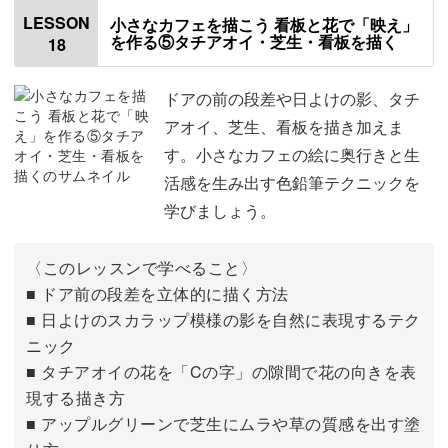
窓の桟を描く
00:27
LESSON
小さなカフェを描こう 看板と花で「映え」
を作る⑤タチアオイ・芝生・看板を描く
18
カーテンを描く
05:48
ドアを描く
17:29
ドアの前の段差や日よけの影、タチ
アオイ、芝生、看板を描き加えま
す。小さなカフェの絵に奥行きと生
活感を生み出す色鉛筆テクニックを
学びましょう。
〈このレッスンで学べること〉
■ ドア前の段差を立体的に描く方法
■ 日よけのスカラップ模様の影を自然に表現するテク
ニック
■ タチアオイの花を「Cの字」の隙間で花の向きを表
現する描き方
■ アップルグリーンで芝生にムラや草の質感を出す塗