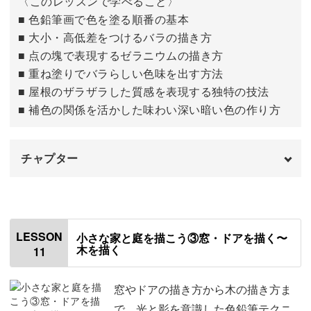
〈このレッスンで学べること〉
■ 色鉛筆画で色を塗る順番の基本
■ 大小・高低差をつけるバラの描き方
■ 点の塊で表現するゼラニウムの描き方
■ 重ね塗りでバラらしい色味を出す方法
■ 屋根のザラザラした質感を表現する独特の技法
■ 補色の関係を活かした味わい深い暗い色の作り方
チャプター
はじめに
00:00
色を塗る順番について
00:28
LESSON
小さな家と庭を描こう③窓・ドアを描く〜
木を描く
11
花を描く
01:06
屋根を塗る
06:44
窓やドアの描き方から木の描き方ま
で、光と影を意識した色鉛筆テクニ