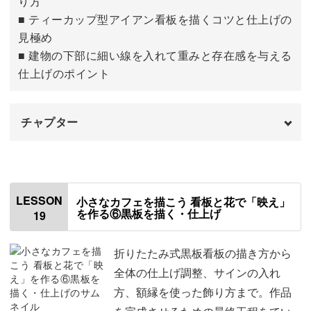
り方
■ ティーカップ型アイアン看板を描くコツと仕上げの
見極め
■ 建物の下部に細い線を入れて重みと存在感を与える
仕上げのポイント
チャプター
はじめに
00:00
ドアの前の段差を描く
00:35
LESSON
小さなカフェを描こう 看板と花で「映え」
を作る⑥黒板を描く・仕上げ
19
日よけの影を描く
03:30
タチアオイを描く
11:56
折りたたみ式黒板看板の描き方から
全体の仕上げ調整、サインの入れ
芝生を描く
16:35
方、額縁を使った飾り方まで。作品