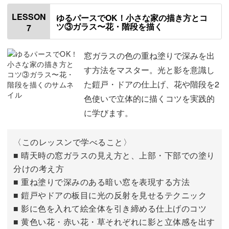
色を塗る順番について
00:32
LESSON
ゆるパースでOK！小さな家の描き方とコ
ツ③ガラス〜花・階段を描く
7
ゼラニウムを塗る
02:11
壁を塗る
04:48
窓ガラスの色の重ね塗りで深みを出
す方法をマスター。光と影を意識し
窓枠とドアの枠を塗る
08:58
た鎧戸・ドアの仕上げ、花や階段を2
色使いで立体的に描くコツを実践的
に学びます。
〈このレッスンで学べること〉
■ 晴天時の窓ガラスの見え方と、上部・下部での塗り
分けの考え方
■ 重ね塗りで深みのある暗い窓を表現する方法
■ 鎧戸やドアの板目に光の反射を見せるテクニック
■ 影に色を入れて絵全体を引き締める仕上げのコツ
■ 黄色い花・赤い花・草それぞれに影と立体感を出す