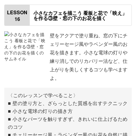
バラを描く
00:23
LESSON
小さなカフェを描こう 看板と花で「映え」
を作る③壁・窓の下のお花を描く
16
日よけを描く
10:35
壁をアクアで塗り重ね、窓の下にチ
ェリーセージ風やラベンダー風のお
花を描きます。小さな電球の灯りや
練り消しでのリカバリー法など、仕
上がりを美しくするコツも学べます
よ。
〈このレッスンで学べること〉
■ 壁の塗り方と、ざらっとした質感を出すテクニック
■ 小さな電球の灯りの描き方
■ 小さなパーツを触りすぎず、きれいに仕上げるため
のコツ
■ チェリーセージ風・ラベンダー風のお花を自然に描