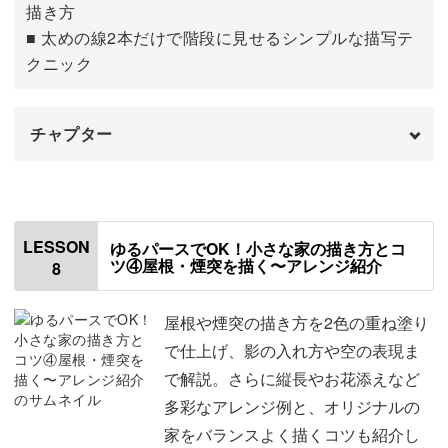
描き方
■ 太めの線2本だけで階段に見せるシンプルな描写テ
クニック
チャプター
はじめに
00:00
ガラスの塗り方について
00:32
LESSON
ゆるパースでOK！小さな家の描き方とコ
ツ④屋根・煙突を描く〜アレンジ紹介
8
ガラスを塗る
02:02
窓とドアを仕上げる
06:17
屋根や煙突の描き方を2色の重ね塗り
で仕上げ、影の入れ方や空の表現ま
花や階段を描く
12:58
で解説。さらに縦長やお花添えなど
多彩なアレンジ例と、オリジナルの
家をバランスよく描くコツも紹介し