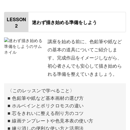
色鉛筆は、一筆ずつゆっくり色を重ねていける画材。
だからこそ、忙しい毎日の中でも「ほっとできる時間」が
LESSON
迷わず描き始める準備をしよう
2
自然と生まれていきます。
講座を始める前に、色鉛筆や紙など
の基本の道具についてご紹介しま
す。完成作品をイメージしながら、
ゆるパースで描ける建物
初心者さんでも安心して描き始めら
れる準備を整えていきましょう。
「建物を描くのって難しそう…」そんな苦手意識がある方
も、ご安心ください◎
〈このレッスンで学べること〉
■ 色鉛筆や紙など基本画材の選び方
講座では難しい遠近法を使わずに、かわいい建物を描くコ
■ ホルベインとポリクロモスの違い
ツを学んでいきます。
■ 芯をきれいに整える削り方のコツ
■ 線画テンプレートや色見本表の使い方
■ 練り消しの便利な使い方と活用法