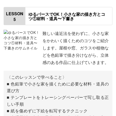
草の描き方
00:32
LESSON
ゆるパースでOK！小さな家の描き方とコ
ツ①材料・道具〜下書き
5
花の描き方
03:22
色見本を作る
10:40
難しい遠近法を使わずに、小さな家
をかわいく描くためのコツをご紹介
今回の色見本について
13:12
します。屋根や窓、ガラスや植物な
どを色鉛筆で描き分けながら、立体
おわりに
23:41
感のある作品に仕上げていきます。
〈このレッスンで学べること〉
■ 色鉛筆で小さな家を描くために必要な材料・道具の
選び方
■ テンプレートをトレーシングペーパーで写し取る正
しい手順
■ 紙を傷めずに下絵を転写するテクニック