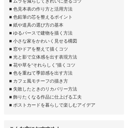
■ ムラを減らしてきれいに塗るコツ
■ 色見本表の作り方と活用方法
■ 色鉛筆の芯を整えるポイント
■ 紙や道具の選び方の基本
■ ゆるパースで建物を描く方法
■ 小さな家をかわいく見せる構図
■ 窓やドアを整えて描くコツ
■ 光と影で立体感を出す表現方法
■ 花や草を“それらしく”描くコツ
■ 色を重ねて季節感を出す方法
■ カフェ風モチーフの描き方
■ 失敗したときのリカバリー方法
■ 飾りたくなる作品に仕上げる工夫
■ ポストカードを暮らしで楽しむアイデア