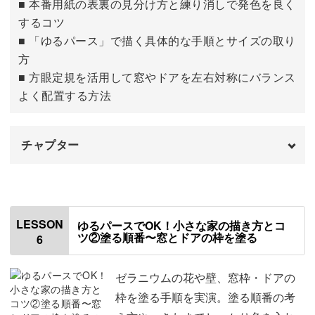
■ 本番用紙の表裏の見分け方と練り消しで発色を良く
するコツ
■ 「ゆるパース」で描く具体的な手順とサイズの取り
方
■ 方眼定規を活用して窓やドアを左右対称にバランス
よく配置する方法
チャプター
はじめに
00:00
使用する材料・道具
01:07
LESSON
ゆるパースでOK！小さな家の描き方とコ
ツ②塗る順番〜窓とドアの枠を塗る
6
テンプレートをトレースする
01:37
トレースしないで下書きを描く
09:58
ゼラニウムの花や壁、窓枠・ドアの
枠を塗る手順を実演。塗る順番の考