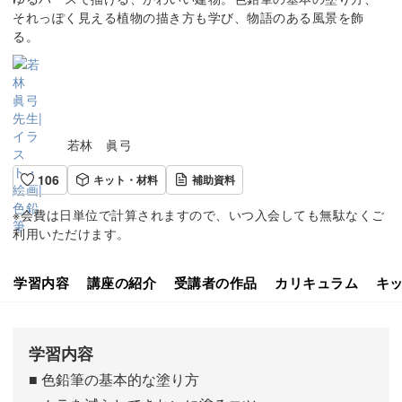
それっぽく見える植物の描き方も学び、物語のある風景を飾
る。
若林 眞弓
106
キット・材料
補助資料
※会費は日単位で計算されますので、いつ入会しても無駄なくご
利用いただけます。
学習内容
講座の紹介
受講者の作品
カリキュラム
キ
学習内容
■ 色鉛筆の基本的な塗り方