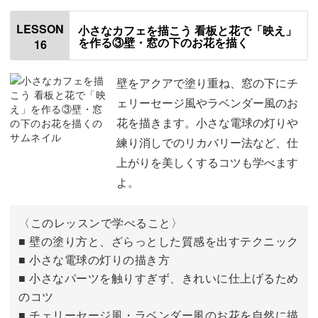
バラを描く
00:23
LESSON
小さなカフェを描こう 看板と花で「映え」
を作る③壁・窓の下のお花を描く
16
日よけを描く
10:35
壁をアクアで塗り重ね、窓の下にチ
ェリーセージ風やラベンダー風のお
花を描きます。小さな電球の灯りや
練り消しでのリカバリー法など、仕
上がりを美しくするコツも学べます
よ。
〈このレッスンで学べること〉
■ 壁の塗り方と、ざらっとした質感を出すテクニック
■ 小さな電球の灯りの描き方
■ 小さなパーツを触りすぎず、きれいに仕上げるため
のコツ
■ チェリーセージ風・ラベンダー風のお花を自然に描