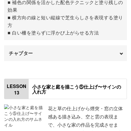
■ 補色の関係を活かした配色テクニックと塗り残しの
効果
■ 横方向の線と短い縦線で芝生らしさを表現する塗り
方
■ 白い柵を塗らずに浮かび上がらせる方法
チャプター
はじめに
00:00
奥側の花や草を描く
00:28
LESSON
小さな家と庭を描こう⑤仕上げ〜サインの
入れ方
13
バラを描く
04:18
芝生と柵を描く
07:02
花と草の仕上げから煙突・窓の立体
感ある描き込み、空と雲の表現ま
で、小さな家の作品を完成させま