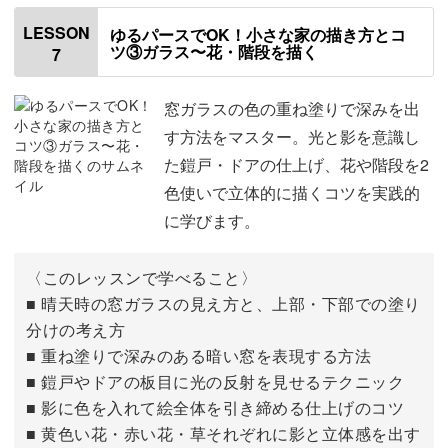
色を塗る順番について
00:32
LESSON
ゆるパースでOK！小さな家の描き方とコ
ツ③ガラス〜花・階段を描く
7
ゼラニウムを塗る
02:11
壁を塗る
04:48
窓ガラスの色の重ね塗りで深みを出
す方法をマスター。光と影を意識し
窓枠とドアの枠を塗る
08:58
た鎧戸・ドアの仕上げ、花や階段を2
色使いで立体的に描くコツを実践的
に学びます。
〈このレッスンで学べること〉
■ 晴天時の窓ガラスの見え方と、上部・下部での塗り
分けの考え方
■ 重ね塗りで深みのある暗い窓を表現する方法
■ 鎧戸やドアの板目に光の反射を見せるテクニック
■ 影に色を入れて絵全体を引き締める仕上げのコツ
■ 黄色い花・赤い花・草それぞれに影と立体感を出す