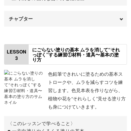
まずは春の小さな家を描きながら、窓やドア、お花の配置
チャプター
を少しずつ練習。
はじめに
00:00
さらに、色鉛筆ならではのやわらかな重なりを使って、影
や光の表現にも挑戦しますよ。
色鉛筆の紹介
01:18
にごらない塗りの基本 ムラを消して“それ
LESSON
っぽく”する練習①材料・道具〜基本の塗
3
り方
その他の道具について
04:40
色鉛筆の削り方
06:10
色鉛筆できれいに塗るための基本ス
花や草を添えることで、ただの建物ではなく“物語のある
トロークや、ムラを減らすコツを練
風景”になっていきます。
紙の紹介
09:32
習します。色見本表を作りながら、
植物や花を“それらしく”見せる塗り方
今回の作品について
10:39
描き終わる頃には、「私にも描けた！」という嬉しさをき
も身につけていきます。
っと感じられるはずです♪
今回の配布資料について
11:21
〈このレッスンで学べること〉
おわりに
11:44
■ 一方向塗りやくるくる塗りの基本