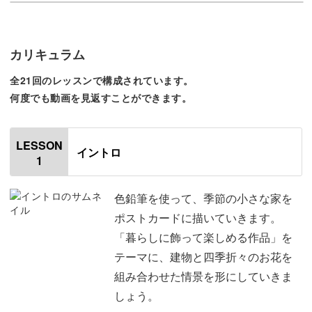
3枚のポストカード作品を通して、基本の塗り方から失敗
のリカバリー方法まで丁寧にご紹介。
カリキュラム
難しく考えずに、植物や花を“それらしく”見せる塗り方も
全21回のレッスンで構成されています。
お教えします。
何度でも動画を見返すことができます。
LESSON
イントロ
最小限の道具で迷わず始められるから、絵を描くのが久し
1
ぶりでも大丈夫◎
色鉛筆を使って、季節の小さな家を
ポストカードに描いていきます。
「SNSの上手な作品を見ると落ち込んでしまう…」という
「暮らしに飾って楽しめる作品」を
方も、ぜひ気軽に楽しんでくださいね。
テーマに、建物と四季折々のお花を
組み合わせた情景を形にしていきま
しょう。