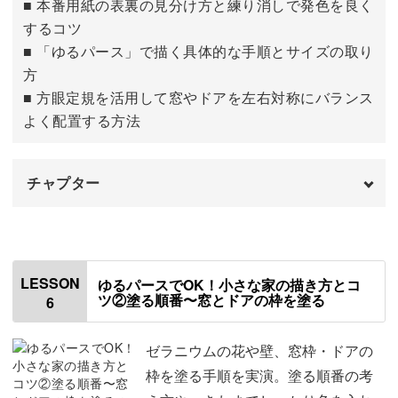
■ 本番用紙の表裏の見分け方と練り消しで発色を良く
するコツ
■ 「ゆるパース」で描く具体的な手順とサイズの取り
方
■ 方眼定規を活用して窓やドアを左右対称にバランス
よく配置する方法
チャプター
はじめに
00:00
使用する材料・道具
01:07
LESSON
ゆるパースでOK！小さな家の描き方とコ
ツ②塗る順番〜窓とドアの枠を塗る
6
テンプレートをトレースする
01:37
トレースしないで下書きを描く
09:58
ゼラニウムの花や壁、窓枠・ドアの
枠を塗る手順を実演。塗る順番の考