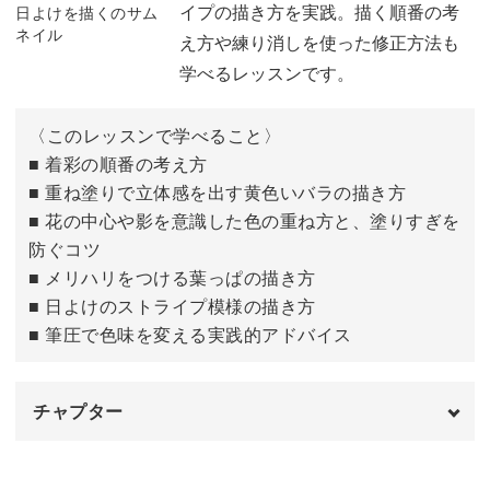
イプの描き方を実践。描く順番の考
え方や練り消しを使った修正方法も
自分で下絵を描く場合のポイント
23:18
学べるレッスンです。
〈このレッスンで学べること〉
■ 着彩の順番の考え方
■ 重ね塗りで立体感を出す黄色いバラの描き方
■ 花の中心や影を意識した色の重ね方と、塗りすぎを
防ぐコツ
■ メリハリをつける葉っぱの描き方
■ 日よけのストライプ模様の描き方
■ 筆圧で色味を変える実践的アドバイス
チャプター
はじめに
00:00