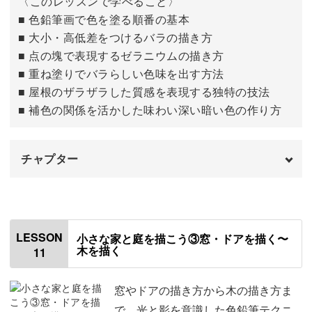
〈このレッスンで学べること〉
■ 色鉛筆画で色を塗る順番の基本
■ 大小・高低差をつけるバラの描き方
■ 点の塊で表現するゼラニウムの描き方
■ 重ね塗りでバラらしい色味を出す方法
■ 屋根のザラザラした質感を表現する独特の技法
■ 補色の関係を活かした味わい深い暗い色の作り方
チャプター
はじめに
00:00
色を塗る順番について
00:28
LESSON
小さな家と庭を描こう③窓・ドアを描く〜
木を描く
11
花を描く
01:06
屋根を塗る
06:44
窓やドアの描き方から木の描き方ま
で、光と影を意識した色鉛筆テクニ