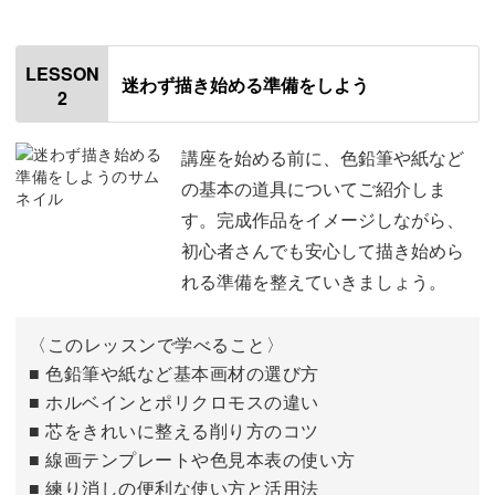
色鉛筆は、一筆ずつゆっくり色を重ねていける画材。
だからこそ、忙しい毎日の中でも「ほっとできる時間」が
LESSON
迷わず描き始める準備をしよう
2
自然と生まれていきます。
講座を始める前に、色鉛筆や紙など
の基本の道具についてご紹介しま
す。完成作品をイメージしながら、
ゆるパースで描ける建物
初心者さんでも安心して描き始めら
れる準備を整えていきましょう。
「建物を描くのって難しそう…」そんな苦手意識がある方
も、ご安心ください◎
〈このレッスンで学べること〉
■ 色鉛筆や紙など基本画材の選び方
講座では難しい遠近法を使わずに、かわいい建物を描くコ
■ ホルベインとポリクロモスの違い
ツを学んでいきます。
■ 芯をきれいに整える削り方のコツ
■ 線画テンプレートや色見本表の使い方
■ 練り消しの便利な使い方と活用法