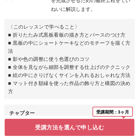
を完成させるための最終工程をてい
看板を描く
20:32
ねいに解説します。
〈このレッスンで学べること〉
■ 折りたたみ式黒板看板の描き方とパースのつけ方
■ 黒板の中にショートケーキなどのモチーフを描く方
法
■ 影や色の調整に使う色選びのコツ
■ 全体を見ながら細部を調整する仕上げのテクニック
■ 絵の中にさりげなくサインを入れるおしゃれな方法
■ マット付き額縁を使った作品の飾り方と構図の決め
方
受講期間：3ヶ月
チャプター
受講方法を選んで申し込む
はじめに
00:00