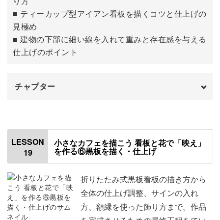
り方
■ ティーカップ型アイアン看板を描くコツと仕上げの
見極め
■ 建物の下部に細い線を入れて重みと存在感を与える
仕上げのポイント
チャプター
はじめに
00:00
ドアの前の段差を描く
00:35
LESSON
小さなカフェを描こう 看板と花で「映え」
を作る⑥黒板を描く・仕上げ
19
日よけの影を描く
03:30
タチアオイを描く
11:56
折りたたみ式黒板看板の描き方から
全体の仕上げ調整、サインの入れ
芝生を描く
16:35
方、額縁を使った飾り方まで。作品