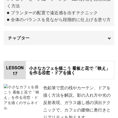
く方法
■ プランターの配置で遠近感を出すテクニック
■ 全体のバランスを見ながら段階的に仕上げる塗り方
チャプター
はじめに
00:00
壁を塗る
00:27
LESSON
小さなカフェを描こう 看板と花で「映え」
を作る④窓・ドアを描く
17
窓の下のお花を描く
06:20
壁を仕上げる
13:13
色鉛筆で窓の桟やカーテン、ドアを
描く方法を解説。影の入れ方や光の
反射表現、ガラス越し感の演出テク
ニックで、カフェの建物に奥行きと
リアリティを加えます。