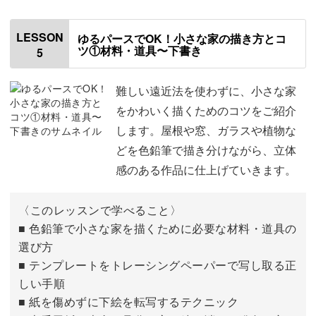
草の描き方
00:32
LESSON
ゆるパースでOK！小さな家の描き方とコ
ツ①材料・道具〜下書き
5
花の描き方
03:22
色見本を作る
10:40
難しい遠近法を使わずに、小さな家
をかわいく描くためのコツをご紹介
今回の色見本について
13:12
します。屋根や窓、ガラスや植物な
どを色鉛筆で描き分けながら、立体
おわりに
23:41
感のある作品に仕上げていきます。
〈このレッスンで学べること〉
■ 色鉛筆で小さな家を描くために必要な材料・道具の
選び方
■ テンプレートをトレーシングペーパーで写し取る正
しい手順
■ 紙を傷めずに下絵を転写するテクニック