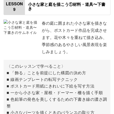
LESSON
小さな家と庭を描こう①材料・道具〜下書
き
9
仕上げる
04:57
アレンジの紹介
13:51
春の庭に囲まれた小さな家を描きな
がら、ポストカード作品を完成させ
自分でデザインして描く場合について
15:55
ます。花や木々を重ねて描き込み、
季節感のあるやさしい風景表現を楽
おわりに
17:27
しみましょう。
〈このレッスンで学べること〉
■ 「飾る」ことを前提にした構図の決め方
■ 線画テンプレートの転写テクニック
■ ポストカード用紙にきれいに下絵を写す方法
■ 一から小さな家・屋根・ドーマー・柵を描く手順
■ 色鉛筆の発色を美しくするための下書き線の濃さ調
整
■ 小さなパーツを描くときのバランスの取り方