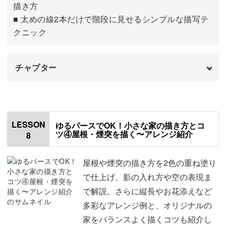
描き方
■ 太めの線2本だけで階段に見せるシンプルな描写テ
クニック
チャプター
はじめに
00:00
ガラスの塗り方について
00:32
LESSON
ゆるパースでOK！小さな家の描き方とコ
ツ④屋根・煙突を描く〜アレンジ紹介
8
ガラスを塗る
02:02
窓とドアを仕上げる
06:17
屋根や煙突の描き方を2色の重ね塗り
で仕上げ、影の入れ方や空の表現ま
花や階段を描く
12:58
で解説。さらに縦長やお花添えなど
多彩なアレンジ例と、オリジナルの
家をバランスよく描くコツも紹介し