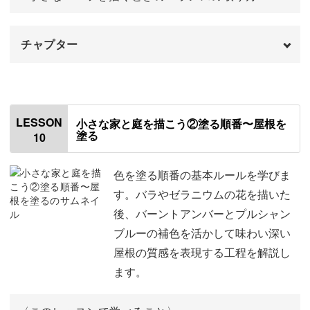
チャプター
はじめに
00:00
使用する材料・道具
01:06
LESSON
小さな家と庭を描こう②塗る順番〜屋根を
塗る
10
飾れる一枚にするための工夫
01:37
テンプレートをトレースする
03:30
色を塗る順番の基本ルールを学びま
す。バラやゼラニウムの花を描いた
トレースしないで下書きを描く
15:00
後、バーントアンバーとプルシャン
ブルーの補色を活かして味わい深い
屋根の質感を表現する工程を解説し
ます。