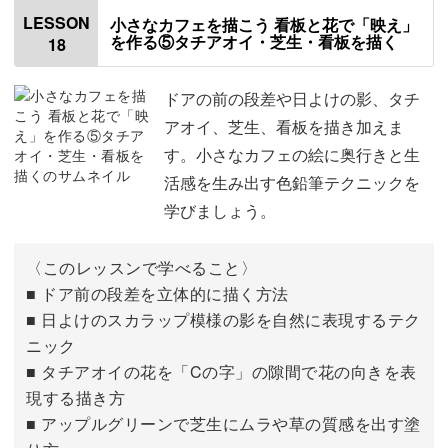
窓の桟を描く
00:27
LESSON
小さなカフェを描こう 看板と花で「映え」
を作る⑤タチアオイ・芝生・看板を描く
18
カーテンを描く
05:48
ドアを描く
17:29
ドアの前の段差や日よけの影、タチ
アオイ、芝生、看板を描き加えま
す。小さなカフェの絵に奥行きと生
活感を生み出す色鉛筆テクニックを
学びましょう。
〈このレッスンで学べること〉
■ ドア前の段差を立体的に描く方法
■ 日よけのスカラップ模様の影を自然に表現するテク
ニック
■ タチアオイの花を「Cの字」の隙間で花の向きを表
現する描き方
■ アップルグリーンで芝生にムラや草の質感を出す塗