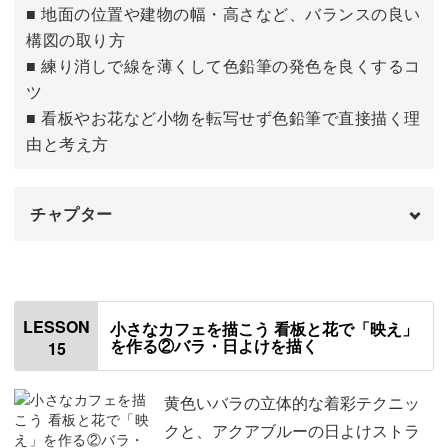
■ 地面の位置や建物の幅・高さなど、バランスの良い
構図の取り方
■ 練り消しで線を薄くして色鉛筆の発色を良くするコ
ツ
■ 看板やお花など小物を転写せず色鉛筆で直接描く理
由と考え方
チャプター
はじめに
00:00
使用する材料・道具
01:12
LESSON
小さなカフェを描こう 看板と花で「映え」
を作る②バラ・日よけを描く
15
テンプレートをトレースする
01:42
転写する
10:07
黄色いバラの立体的な着彩テクニッ
クと、アクアブルーの日よけストラ
下絵を描く
13:50