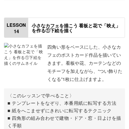
はじめに
00:00
残りの花と草を描く
00:28
LESSON
小さなカフェを描こう 看板と花で「映え」
を作る①下絵を描く
14
家を仕上げる
10:55
サインの入れ方
17:52
四角い形をベースにした、小さなカ
フェのポストカード作品を描いてい
おわりに
19:59
きます。看板や花、カーテンなどの
モチーフを加えながら、“つい飾りた
くなる”1枚に仕上げますよ。
〈このレッスンで学べること〉
■ テンプレートをなぞり、本番用紙に転写する方法
■ 紙をへこませずにきれいに転写するテクニック
■ 四角形の組み合わせで建物・ドア・窓・日よけを描
く手順