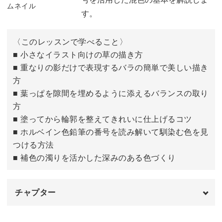
13:01
す。
プレゼントに添えたり、季節ごとに描き替えたり。
〈このレッスンで学べること〉
■ 小さなイラスト向けの草の描き方
お散歩中に出会った素敵な建物や憧れの街角も、ぜひあな
■ 重なりの影だけで表現するバラの簡単で美しい描き
たらしい感性で描いてみてくださいね！
方
■ 葉っぱを隙間を埋めるように添えるバランスの取り
方
■ 塗ってから輪郭を整えてきれいに仕上げるコツ
■ ホルベイン色鉛筆の番号を読み解いて馴染む色を見
つける方法
■ 補色の濁りを活かした深みのある色づくり
チャプター
はじめに
00:00