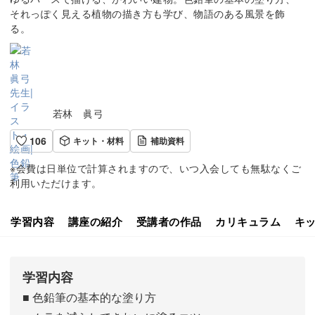
それっぽく見える植物の描き方も学び、物語のある風景を飾
る。
若林 眞弓
106
キット・材料
補助資料
※会費は日単位で計算されますので、いつ入会しても無駄なくご
利用いただけます。
学習内容
講座の紹介
受講者の作品
カリキュラム
キ
学習内容
■ 色鉛筆の基本的な塗り方