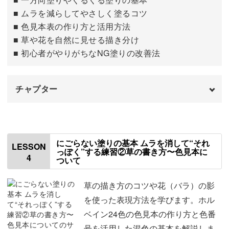
■ ムラを減らしてやさしく塗るコツ
飾っても贈っても素敵
■ 色見本表の作り方と活用方法
■ 草や花を自然に見せる描き分け
絵を描く時間も癒されて、そのあとも暮らしの中でも楽し
■ 初心者がやりがちなNG塗りの改善法
めるこの作品。
チャプター
ポストカードサイズなので、机や棚にちょこんと飾りやす
いのも魅力のひとつです。
はじめに
00:00
使用する材料・道具
01:01
にごらない塗りの基本 ムラを消して“それ
LESSON
っぽく”する練習②草の書き方〜色見本に
4
ついて
色鉛筆の持ち方
01:30
額に入れるだけでも、お部屋がぐっとやさしい雰囲気に。
色鉛筆の基本の塗り方①一方向塗り
03:01
草の描き方のコツや花（バラ）の影
余白の取り方やサインの位置など、「作品として素敵に見
を使った表現方法を学びます。ホル
色鉛筆の基本の塗り方②くるくる塗り
えるコツ」もしっかりお伝えします。
10:17
ベイン24色の色見本の作り方と色番
号を活用した混色の基本を解説しま
色鉛筆の基本の塗り方③クロスハッチング