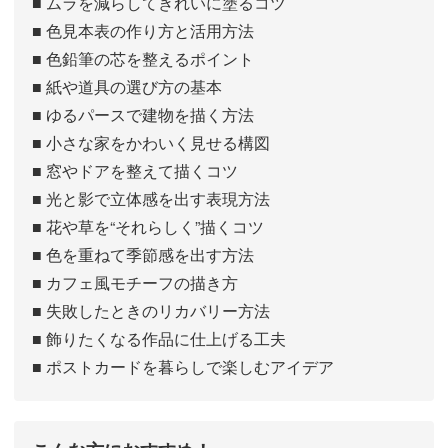
■ ムラを減らしてきれいに塗るコツ
■ 色見本表の作り方と活用方法
■ 色鉛筆の芯を整えるポイント
■ 紙や道具の選び方の基本
■ ゆるパースで建物を描く方法
■ 小さな家をかわいく見せる構図
■ 窓やドアを整えて描くコツ
■ 光と影で立体感を出す表現方法
■ 花や草を“それらしく”描くコツ
■ 色を重ねて季節感を出す方法
■ カフェ風モチーフの描き方
■ 失敗したときのリカバリー方法
■ 飾りたくなる作品に仕上げる工夫
■ ポストカードを暮らしで楽しむアイデア