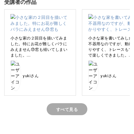
受講者の作品
描いているうちに、色鉛筆のやさしい時間に癒されます
よ。
小さな家の２回目を描いてみま
小さな家を書いてみした
した。特にお花が難しくバラに
不器用なのですが、動画
みえません😓窓も傾いてしまい
りやすく、トレースもで
四角と屋根のシンプルな形から始めるので、絵に自信がな
ました。
で楽しくできました。
い方でも安心◎
ヨーロッパ風の家が好きで形に
可愛い家が短い期間でで
なっていくのが楽しかったで
足しています。
す。色彩豊かなホルベインの色
ありがとうございます😊
「飾りたい！」と思えるようなポストカードを、一緒に楽
yukiさん
yukiさん
鉛筆がとても気に入りました☺️
しく作っていきましょう。
すべて見る
描く時間が好きになる