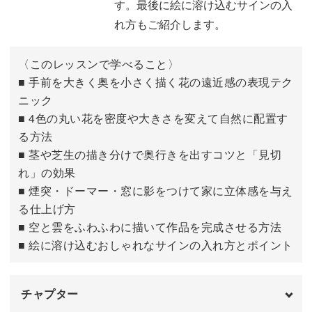
す。最後に絵に溶け込むサインの入
れ方もご紹介します。
〈このレッスンで学べること〉
■ 手前を大きく奥を小さく描く花の遠近感の表現テク
ニック
■ 4色の丸い花を密度や大きさを変えて自然に配置す
る方法
■ 茎や芝生の描き分けで奥行きを出すコツと「見切
れ」の効果
■ 煙突・ドーマー・窓に影をつけて家に立体感を与え
る仕上げ方
■ 空と雲をふわふわに描いて作品を完成させる方法
■ 絵に溶け込むおしゃれなサインの入れ方とポイント
チャプター