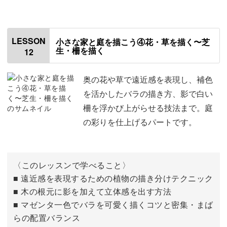
はじめに
00:00
窓やドアを描く
00:24
LESSON
小さな家と庭を描こう④花・草を描く〜芝
生・柵を描く
12
木を描く
11:42
奥の花や草で遠近感を表現し、補色
を活かしたバラの描き方、影で白い
柵を浮かび上がらせる技法まで。庭
の彩りを仕上げるパートです。
〈このレッスンで学べること〉
■ 遠近感を表現するための植物の描き分けテクニック
■ 木の根元に影を加えて立体感を出す方法
■ マゼンタ一色でバラを可愛く描くコツと密集・まば
らの配置バランス