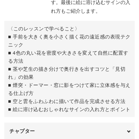
す。最後に絵に溶け込むサインの入
れ方もご紹介します。
〈このレッスンで学べること〉
■ 手前を大きく奥を小さく描く花の遠近感の表現テク
ニック
■ 4色の丸い花を密度や大きさを変えて自然に配置す
る方法
■ 茎や芝生の描き分けで奥行きを出すコツと「見切
れ」の効果
■ 煙突・ドーマー・窓に影をつけて家に立体感を与え
る仕上げ方
■ 空と雲をふわふわに描いて作品を完成させる方法
■ 絵に溶け込むおしゃれなサインの入れ方とポイント
チャプター