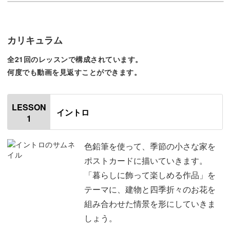
3枚のポストカード作品を通して、基本の塗り方から失敗
のリカバリー方法まで丁寧にご紹介。
カリキュラム
難しく考えずに、植物や花を“それらしく”見せる塗り方も
全21回のレッスンで構成されています。
お教えします。
何度でも動画を見返すことができます。
LESSON
イントロ
最小限の道具で迷わず始められるから、絵を描くのが久し
1
ぶりでも大丈夫◎
色鉛筆を使って、季節の小さな家を
ポストカードに描いていきます。
「SNSの上手な作品を見ると落ち込んでしまう…」という
「暮らしに飾って楽しめる作品」を
方も、ぜひ気軽に楽しんでくださいね。
テーマに、建物と四季折々のお花を
組み合わせた情景を形にしていきま
しょう。