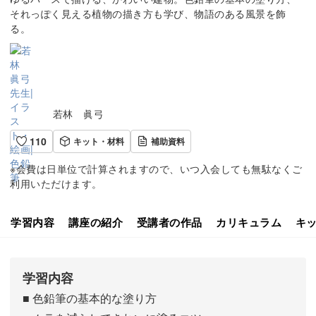
それっぽく見える植物の描き方も学び、物語のある風景を飾
る。
若林 眞弓
110
キット・材料
補助資料
※会費は日単位で計算されますので、いつ入会しても無駄なくご
利用いただけます。
学習内容
講座の紹介
受講者の作品
カリキュラム
キ
学習内容
■ 色鉛筆の基本的な塗り方