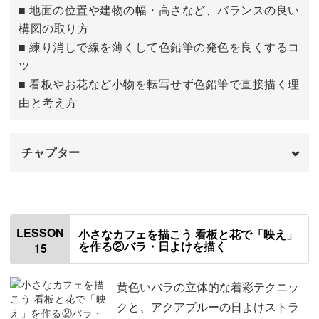
■ 地面の位置や建物の幅・高さなど、バランスの良い
構図の取り方
■ 練り消しで線を薄くして色鉛筆の発色を良くするコ
ツ
■ 看板やお花など小物を転写せず色鉛筆で直接描く理
由と考え方
チャプター
はじめに
00:00
使用する材料・道具
01:12
LESSON
小さなカフェを描こう 看板と花で「映え」
を作る②バラ・日よけを描く
15
テンプレートをトレースする
01:42
転写する
10:07
黄色いバラの立体的な着彩テクニッ
クと、アクアブルーの日よけストラ
下絵を描く
13:50