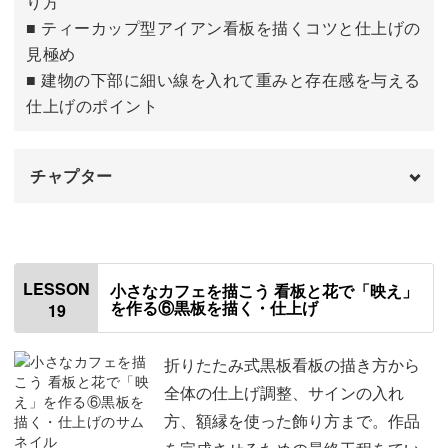
り方
■ ティーカップ型アイアン看板を描くコツと仕上げの
見極め
■ 建物の下部に細い線を入れて重みと存在感を与える
仕上げのポイント
チャプター
はじめに
00:00
ドアの前の段差を描く
00:35
LESSON
小さなカフェを描こう 看板と花で「映え」
を作る⑥黒板を描く・仕上げ
19
日よけの影を描く
03:30
タチアオイを描く
11:56
折りたたみ式黒板看板の描き方から
全体の仕上げ調整、サインの入れ
芝生を描く
16:35
方、額縁を使った飾り方まで。作品