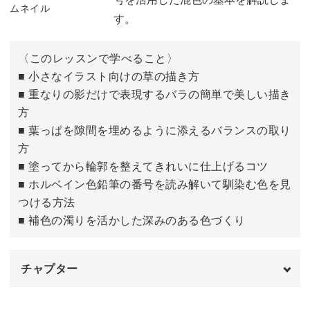
13:01
す。
プレゼントに添えたり、季節ごとに描き替えたり。
〈このレッスンで学べること〉
■ 小さなイラスト向けの草の描き方
お散歩中に出会った素敵な建物や憧れの街角も、ぜひあな
■ 重なりの影だけで表現するバラの簡単で美しい描き
たらしい感性で描いてみてくださいね！
方
■ 葉っぱを隙間を埋めるように添えるバランスの取り
方
■ 塗ってから輪郭を整えてきれいに仕上げるコツ
■ ホルベイン色鉛筆の番号を読み解いて馴染む色を見
つける方法
■ 補色の濁りを活かした深みのある色づくり
チャプター
はじめに
00:00