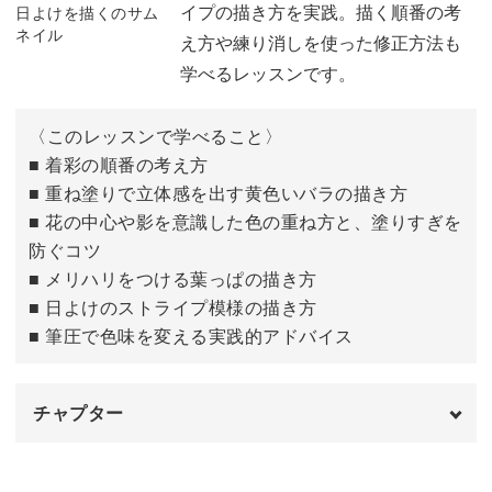
イプの描き方を実践。描く順番の考
え方や練り消しを使った修正方法も
自分で下絵を描く場合のポイント
23:18
学べるレッスンです。
〈このレッスンで学べること〉
■ 着彩の順番の考え方
■ 重ね塗りで立体感を出す黄色いバラの描き方
■ 花の中心や影を意識した色の重ね方と、塗りすぎを
防ぐコツ
■ メリハリをつける葉っぱの描き方
■ 日よけのストライプ模様の描き方
■ 筆圧で色味を変える実践的アドバイス
チャプター
はじめに
00:00