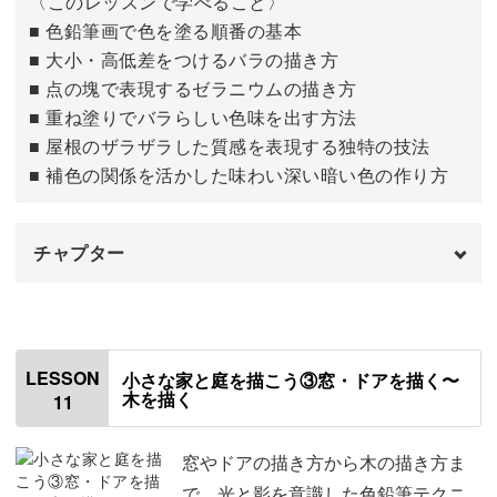
〈このレッスンで学べること〉
■ 色鉛筆画で色を塗る順番の基本
■ 大小・高低差をつけるバラの描き方
■ 点の塊で表現するゼラニウムの描き方
■ 重ね塗りでバラらしい色味を出す方法
■ 屋根のザラザラした質感を表現する独特の技法
■ 補色の関係を活かした味わい深い暗い色の作り方
チャプター
はじめに
00:00
色を塗る順番について
00:28
LESSON
小さな家と庭を描こう③窓・ドアを描く〜
木を描く
11
花を描く
01:06
屋根を塗る
06:44
窓やドアの描き方から木の描き方ま
で、光と影を意識した色鉛筆テクニ