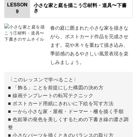
LESSON
小さな家と庭を描こう①材料・道具〜下書
き
9
仕上げる
04:57
アレンジの紹介
13:51
春の庭に囲まれた小さな家を描きな
がら、ポストカード作品を完成させ
自分でデザインして描く場合について
15:55
ます。花や木々を重ねて描き込み、
季節感のあるやさしい風景表現を楽
おわりに
17:27
しみましょう。
〈このレッスンで学べること〉
■ 「飾る」ことを前提にした構図の決め方
■ 線画テンプレートの転写テクニック
■ ポストカード用紙にきれいに下絵を写す方法
■ 一から小さな家・屋根・ドーマー・柵を描く手順
■ 色鉛筆の発色を美しくするための下書き線の濃さ調
整
■ 小さなパーツを描くときのバランスの取り方