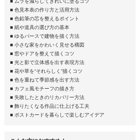
■ ムラを減らしてきれいに塗るコツ
■ 色見本表の作り方と活用方法
■ 色鉛筆の芯を整えるポイント
■ 紙や道具の選び方の基本
■ ゆるパースで建物を描く方法
■ 小さな家をかわいく見せる構図
■ 窓やドアを整えて描くコツ
■ 光と影で立体感を出す表現方法
■ 花や草を“それらしく”描くコツ
■ 色を重ねて季節感を出す方法
■ カフェ風モチーフの描き方
■ 失敗したときのリカバリー方法
■ 飾りたくなる作品に仕上げる工夫
■ ポストカードを暮らしで楽しむアイデア