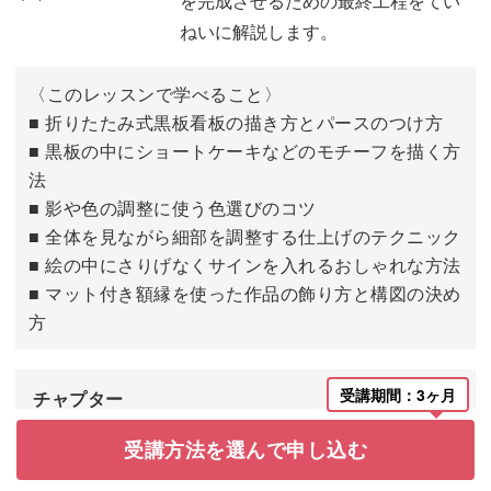
を完成させるための最終工程をてい
看板を描く
20:32
ねいに解説します。
〈このレッスンで学べること〉
■ 折りたたみ式黒板看板の描き方とパースのつけ方
■ 黒板の中にショートケーキなどのモチーフを描く方
法
■ 影や色の調整に使う色選びのコツ
■ 全体を見ながら細部を調整する仕上げのテクニック
■ 絵の中にさりげなくサインを入れるおしゃれな方法
■ マット付き額縁を使った作品の飾り方と構図の決め
方
受講期間：3ヶ月
チャプター
受講方法を選んで申し込む
はじめに
00:00