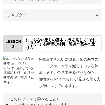
まずは春の小さな家を描きながら、窓やドア、お花の配置
チャプター
を少しずつ練習。
はじめに
00:00
さらに、色鉛筆ならではのやわらかな重なりを使って、影
や光の表現にも挑戦しますよ。
色鉛筆の紹介
01:18
にごらない塗りの基本 ムラを消して“それ
LESSON
っぽく”する練習①材料・道具〜基本の塗
3
り方
その他の道具について
04:40
色鉛筆の削り方
06:10
色鉛筆できれいに塗るための基本ス
花や草を添えることで、ただの建物ではなく“物語のある
トロークや、ムラを減らすコツを練
風景”になっていきます。
紙の紹介
09:32
習します。色見本表を作りながら、
植物や花を“それらしく”見せる塗り方
今回の作品について
10:39
描き終わる頃には、「私にも描けた！」という嬉しさをき
も身につけていきます。
っと感じられるはずです♪
今回の配布資料について
11:21
〈このレッスンで学べること〉
おわりに
11:44
■ 一方向塗りやくるくる塗りの基本