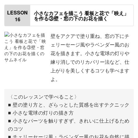
バラを描く
00:23
LESSON
小さなカフェを描こう 看板と花で「映え」
を作る③壁・窓の下のお花を描く
16
日よけを描く
10:35
壁をアクアで塗り重ね、窓の下にチ
ェリーセージ風やラベンダー風のお
花を描きます。小さな電球の灯りや
練り消しでのリカバリー法など、仕
上がりを美しくするコツも学べます
よ。
〈このレッスンで学べること〉
■ 壁の塗り方と、ざらっとした質感を出すテクニック
■ 小さな電球の灯りの描き方
■ 小さなパーツを触りすぎず、きれいに仕上げるため
のコツ
■ チェリーセージ風・ラベンダー風のお花を自然に描