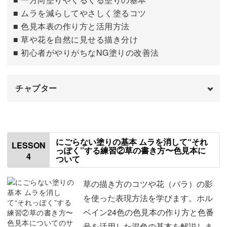
■ ムラを減らしてやさしく塗るコツ
飾っても贈っても素敵
■ 色見本表の作り方と活用方法
■ 草や花を自然に見せる描き分け
絵を描く時間も癒されて、そのあとも暮らしの中でも楽し
■ 初心者がやりがちなNG塗りの改善法
めるこの作品。
チャプター
ポストカードサイズなので、机や棚にちょこんと飾りやす
いのも魅力のひとつです。
はじめに
00:00
使用する材料・道具
01:01
にごらない塗りの基本 ムラを消して“それ
LESSON
っぽく”する練習②草の書き方〜色見本に
4
ついて
色鉛筆の持ち方
01:30
額に入れるだけでも、お部屋がぐっとやさしい雰囲気に。
色鉛筆の基本の塗り方①一方向塗り
03:01
草の描き方のコツや花（バラ）の影
余白の取り方やサインの位置など、「作品として素敵に見
を使った表現方法を学びます。ホル
色鉛筆の基本の塗り方②くるくる塗り
えるコツ」もしっかりお伝えします。
10:17
ベイン24色の色見本の作り方と色番
号を活用した混色の基本を解説しま
色鉛筆の基本の塗り方③クロスハッチング