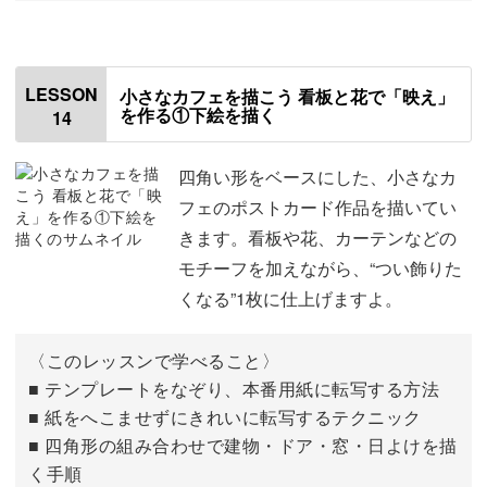
はじめに
00:00
残りの花と草を描く
00:28
LESSON
小さなカフェを描こう 看板と花で「映え」
を作る①下絵を描く
14
家を仕上げる
10:55
サインの入れ方
17:52
四角い形をベースにした、小さなカ
フェのポストカード作品を描いてい
おわりに
19:59
きます。看板や花、カーテンなどの
モチーフを加えながら、“つい飾りた
くなる”1枚に仕上げますよ。
〈このレッスンで学べること〉
■ テンプレートをなぞり、本番用紙に転写する方法
■ 紙をへこませずにきれいに転写するテクニック
■ 四角形の組み合わせで建物・ドア・窓・日よけを描
く手順