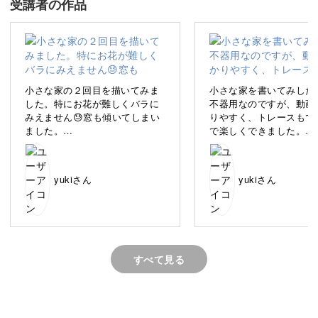
受講者の作品
描いているうちに、色鉛筆のやさしい時間に癒されます
よ。
小さな家の２回目を描いてみま
小さな家を書いてみした
した。特にお花が難しくバラに
不器用なのですが、動画
みえません😓窓も傾いてしまい
りやすく、トレースもで
四角と屋根のシンプルな形から始めるので、絵に自信がな
ました。
で楽しくできました。
い方でも安心◎
ヨーロッパ風の家が好きで形に
可愛い家が短い期間でで
なっていくのが楽しかったで
足しています。
す。色彩豊かなホルベインの色
ありがとうございます😊
「飾りたい！」と思えるようなポストカードを、一緒に楽
yukiさん
yukiさん
鉛筆がとても気に入りました☺️
しく作っていきましょう。
すべて見る
描く時間が好きになる