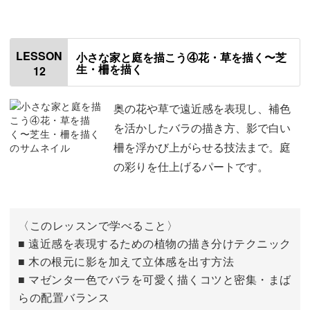
はじめに
00:00
窓やドアを描く
00:24
LESSON
小さな家と庭を描こう④花・草を描く〜芝
生・柵を描く
12
木を描く
11:42
奥の花や草で遠近感を表現し、補色
を活かしたバラの描き方、影で白い
柵を浮かび上がらせる技法まで。庭
の彩りを仕上げるパートです。
〈このレッスンで学べること〉
■ 遠近感を表現するための植物の描き分けテクニック
■ 木の根元に影を加えて立体感を出す方法
■ マゼンタ一色でバラを可愛く描くコツと密集・まば
らの配置バランス