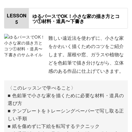
草の描き方
00:32
LESSON
ゆるパースでOK！小さな家の描き方とコ
ツ①材料・道具〜下書き
5
花の描き方
03:22
色見本を作る
10:40
難しい遠近法を使わずに、小さな家
をかわいく描くためのコツをご紹介
今回の色見本について
13:12
します。屋根や窓、ガラスや植物な
どを色鉛筆で描き分けながら、立体
おわりに
23:41
感のある作品に仕上げていきます。
〈このレッスンで学べること〉
■ 色鉛筆で小さな家を描くために必要な材料・道具の
選び方
■ テンプレートをトレーシングペーパーで写し取る正
しい手順
■ 紙を傷めずに下絵を転写するテクニック