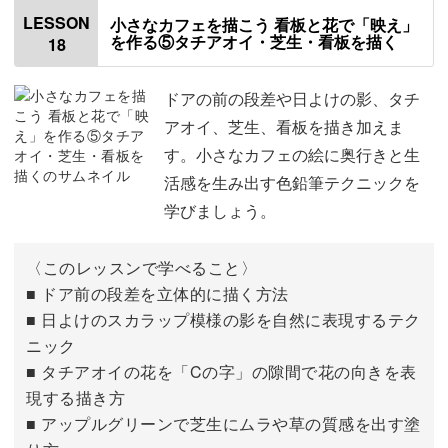
窓の桟を描く
00:27
LESSON
小さなカフェを描こう 看板と花で「映え」
を作る⑤タチアオイ・芝生・看板を描く
18
カーテンを描く
05:48
ドアを描く
17:29
ドアの前の段差や日よけの影、タチ
アオイ、芝生、看板を描き加えま
す。小さなカフェの絵に奥行きと生
活感を生み出す色鉛筆テクニックを
学びましょう。
〈このレッスンで学べること〉
■ ドア前の段差を立体的に描く方法
■ 日よけのスカラップ模様の影を自然に表現するテク
ニック
■ タチアオイの花を「Cの字」の隙間で花の向きを表
現する描き方
■ アップルグリーンで芝生にムラや草の質感を出す塗