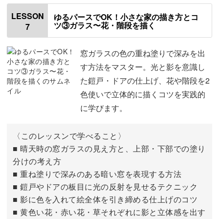
色を塗る順番について
00:32
LESSON
ゆるパースでOK！小さな家の描き方とコ
ツ③ガラス〜花・階段を描く
7
ゼラニウムを塗る
02:11
壁を塗る
04:48
窓ガラスの色の重ね塗りで深みを出
す方法をマスター。光と影を意識し
窓枠とドアの枠を塗る
08:58
た鎧戸・ドアの仕上げ、花や階段を2
色使いで立体的に描くコツを実践的
に学びます。
〈このレッスンで学べること〉
■ 晴天時の窓ガラスの見え方と、上部・下部での塗り
分けの考え方
■ 重ね塗りで深みのある暗い窓を表現する方法
■ 鎧戸やドアの板目に光の反射を見せるテクニック
■ 影に色を入れて絵全体を引き締める仕上げのコツ
■ 黄色い花・赤い花・草それぞれに影と立体感を出す