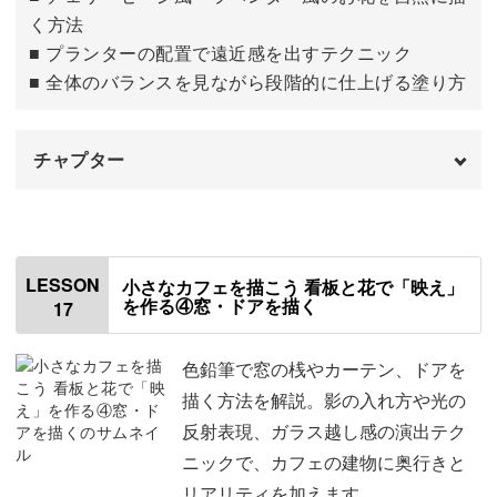
く方法
■ プランターの配置で遠近感を出すテクニック
■ 全体のバランスを見ながら段階的に仕上げる塗り方
チャプター
はじめに
00:00
壁を塗る
00:27
LESSON
小さなカフェを描こう 看板と花で「映え」
を作る④窓・ドアを描く
17
窓の下のお花を描く
06:20
壁を仕上げる
13:13
色鉛筆で窓の桟やカーテン、ドアを
描く方法を解説。影の入れ方や光の
反射表現、ガラス越し感の演出テク
ニックで、カフェの建物に奥行きと
リアリティを加えます。