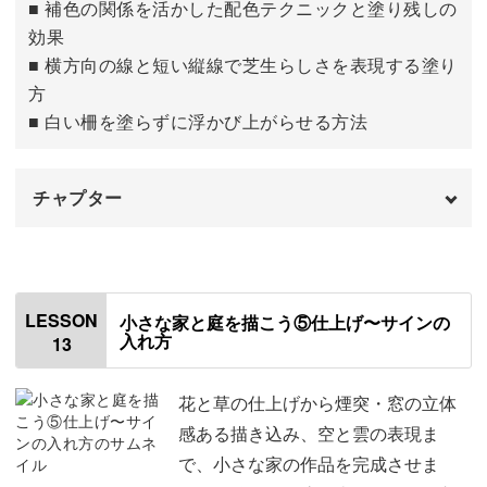
■ 補色の関係を活かした配色テクニックと塗り残しの
効果
■ 横方向の線と短い縦線で芝生らしさを表現する塗り
方
■ 白い柵を塗らずに浮かび上がらせる方法
チャプター
はじめに
00:00
奥側の花や草を描く
00:28
LESSON
小さな家と庭を描こう⑤仕上げ〜サインの
入れ方
13
バラを描く
04:18
芝生と柵を描く
07:02
花と草の仕上げから煙突・窓の立体
感ある描き込み、空と雲の表現ま
で、小さな家の作品を完成させま