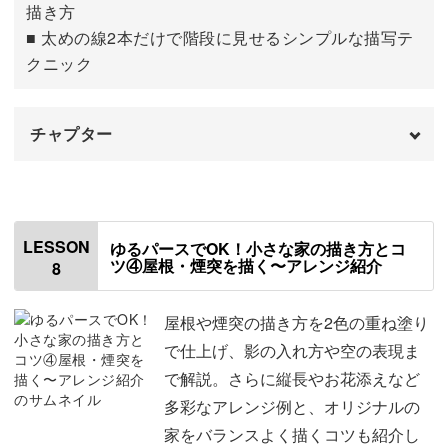
描き方
■ 太めの線2本だけで階段に見せるシンプルな描写テ
クニック
チャプター
はじめに
00:00
ガラスの塗り方について
00:32
LESSON
ゆるパースでOK！小さな家の描き方とコ
ツ④屋根・煙突を描く〜アレンジ紹介
8
ガラスを塗る
02:02
窓とドアを仕上げる
06:17
屋根や煙突の描き方を2色の重ね塗り
で仕上げ、影の入れ方や空の表現ま
花や階段を描く
12:58
で解説。さらに縦長やお花添えなど
多彩なアレンジ例と、オリジナルの
家をバランスよく描くコツも紹介し