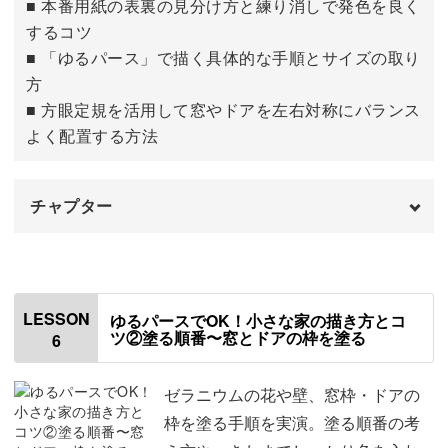
■ 本番用紙の表裏の見分け方と練り消しで発色を良く
するコツ
■ 「ゆるパース」で描く具体的な手順とサイズの取り
方
■ 方眼定規を活用して窓やドアを左右対称にバランス
よく配置する方法
チャプター
はじめに
00:00
使用する材料・道具
01:07
LESSON
ゆるパースでOK！小さな家の描き方とコ
ツ②塗る順番〜窓とドアの枠を塗る
6
テンプレートをトレースする
01:37
トレースしないで下書きを描く
09:58
ゼラニウムの花や壁、窓枠・ドアの
枠を塗る手順を実演。塗る順番の考