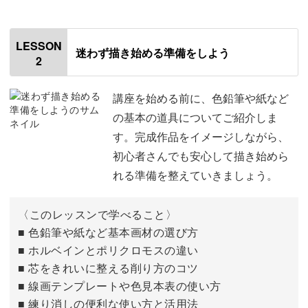
色鉛筆は、一筆ずつゆっくり色を重ねていける画材。
だからこそ、忙しい毎日の中でも「ほっとできる時間」が
LESSON
迷わず描き始める準備をしよう
2
自然と生まれていきます。
講座を始める前に、色鉛筆や紙など
の基本の道具についてご紹介しま
す。完成作品をイメージしながら、
ゆるパースで描ける建物
初心者さんでも安心して描き始めら
れる準備を整えていきましょう。
「建物を描くのって難しそう…」そんな苦手意識がある方
も、ご安心ください◎
〈このレッスンで学べること〉
■ 色鉛筆や紙など基本画材の選び方
講座では難しい遠近法を使わずに、かわいい建物を描くコ
■ ホルベインとポリクロモスの違い
ツを学んでいきます。
■ 芯をきれいに整える削り方のコツ
■ 線画テンプレートや色見本表の使い方
■ 練り消しの便利な使い方と活用法