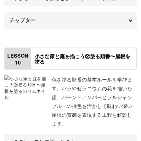
チャプター
はじめに
00:00
使用する材料・道具
01:06
LESSON
小さな家と庭を描こう②塗る順番〜屋根を
塗る
10
飾れる一枚にするための工夫
01:37
テンプレートをトレースする
03:30
色を塗る順番の基本ルールを学びま
す。バラやゼラニウムの花を描いた
トレースしないで下書きを描く
15:00
後、バーントアンバーとプルシャン
ブルーの補色を活かして味わい深い
屋根の質感を表現する工程を解説し
ます。