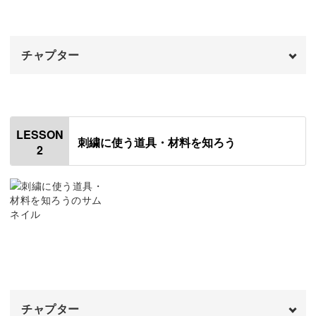
そこでこの講座では、よく使う3つのステッチ、さらに覚
えておくと良い6つのステッチについて解説します。
チャプター
作品ではなく練習としてステッチができるので、手元を見
オープニング
00:00
ながらじっくり学ぶことができますよ◎
はじめに
00:20
LESSON
刺繍に使う道具・材料を知ろう
2
刺繍とは
01:58
基本をあらかじめ知っておけば、作りたい作品の講座でも
フランス刺繍
04:06
進みがスムーズに。
オートクチュール刺繍
05:18
応用すればできることもどんどん広がってきます！
ビーズ刺繍
07:20
クロスステッチ
08:16
チャプター
リボン刺繍
09:43