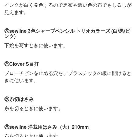
インクが白く発色するので黒布や濃い色の布でもしるしが
見えます。
㉒sewline 3色シャープペンシル トリオカラーズ (白/黒/ピ
ンク)
下絵を写すときに使います。
㉓Clover S目打
ブローチピンを止める穴を、プラスチックの板に開けると
きに使います。
㉔糸切はさみ
糸を切るときに使います。
㉕sewline 洋裁用はさみ（大）210mm
布を切るときに使います。