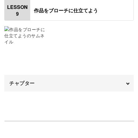
はじめに
00:20
LESSON
作品をブローチに仕立てよう
9
フレンチノットステッチで花を刺繍する
00:34
葉っぱを刺繍する
12:25
完成♪
22:05
チャプター
オープニング
00:00
はじめに
00:20
使用材料・道具
01:24