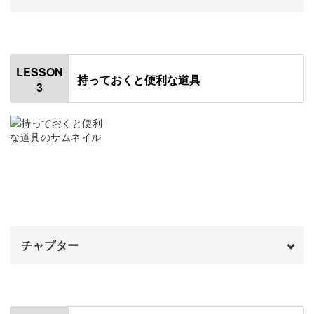
かわいいブローチ作りで実践
伝統刺繍
オープニング
10:45
00:00
後半では、実際にミモザのお花を刺繍してみましょう。
パンチニードル
はじめに
17:57
00:20
LESSON
持っておくと便利な道具
3
3つのステッチだけでかわいく仕上がるので、初心者さん
その他の刺繍
刺繍針
19:24
01:15
にもぴったり！
おわりに
刺繍枠
21:11
06:20
刺繍糸
11:13
布地
刺繍だけでなく、作品をブローチに仕立てる方法も学べま
18:47
す。
おわりに
26:14
チャプター
少し手間をかけるだけで、丈夫で美しい仕上がりになりま
すよ◎
オープニング
00:00
はじめに
00:20