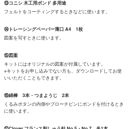
⑬コニシ 木工用ボンド 多用途
フェルトをコーティングするときなどに使います。
⑭トレーシングペーパー薄口 A4 1枚
図案を写すときに使います。
⑮図案
キットにはオリジナルの図案が付属しています。
※キットをお申し込みでない方も、ダウンロードしてお使
いいただくこともできます。
⑯綿棒 3本・つまようじ 2本
くるみボタンの内側やブローチピンにボンドを付けるとき
に使います。
⑰Clover フランス刺しゅう針 No.5・No.7 各1本