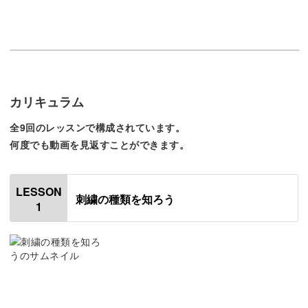
この講座では、今まで知らなかったような世界中の刺繍を
知ることができます。
どんな刺繍があるかわかることで、これから作りたい作品
について、考えるだけでワクワクしてきますよ♪
カリキュラム
全9回のレッスンで構成されています。
何度でも動画を見返すことができます。
じっくり学べる基本のステッチ
LESSON
刺繍の種類を知ろう
刺繍には、いくつかの基本となる縫い方があります。
1
各講座でも説明されていますが、突然知らないステッチの
名前を聞くと少し戸惑ってしまいますよね。