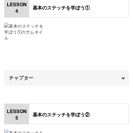
LESSON
基本のステッチを学ぼう①
4
チャコペンについて
さまざまな絵柄を表現できる上に、こうして実用的なもの
01:02
に仕立てられるのも刺繍の素敵なところ。
チャコペンの種類
02:16
刺繍の第一歩として、ぜひこの講座で世界を広げてみてく
チャコペーパーについて
10:10
ださいね♪
はさみについて
11:21
おわりに
14:49
チャプター
オープニング
00:00
はじめに
00:20
LESSON
基本のステッチを学ぼう②
5
刺し始め・刺し終わりの方法
01:09
ランニングステッチ