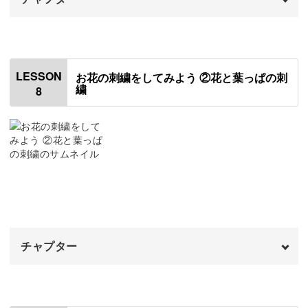
オープニング
00:00
はじめに
00:20
LESSON
お花の刺繍をしてみよう ②花と葉っぱの刺
繍
8
使用材料・道具
01:26
生地に下絵を写して刺繍枠にセットする
03:03
糸を準備する
06:11
アウトラインステッチで枝を刺繍する
07:28
糸の留め方
12:33
チャプター
残りの枝を刺繍する
13:47
オープニング
00:00