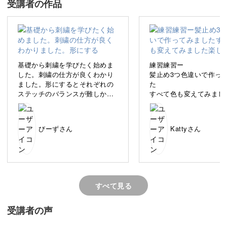
受講者の作品
どう始めていいか悩んでいるそんな方に、はじめの一歩と
なる刺繍基礎講座をご用意しました。
基礎から刺繍を学びたく始めま
練習練習ー
した。刺繍の仕方が良くわかり
髪止め3つ色違いで作っ
ました。形にするとそれぞれの
た
刺繍とは何か、その種類から道具や材料、基本のステッチ
ステッチのバランスが難しかっ
すべて色も変えてみまし
までこの講座でまるっと学べます。
たです。
楽しかった♡
受講した後は、数あるミルーム講座の中から好きな作品が
びーずさん
Kattyさん
きっと作れるようになりますよ♪
すべて見る
たくさんの刺繍を知って世界が広がる
受講者の声