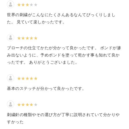
みなさんが刺繍と聞いて思い浮かべるのは、どんな作品で
しょうか？
世界の刺繍がこんなにたくさんあるなんてびっくりしまし
た。 見ていて楽しかったです。
お花や生き物だったり、イニシャルや模様のようだったり
とさまざまな刺繍作品がありますね。
ブローチの仕立てかたが分かって良かったです。 ボンドが滲
み出ないように、予めボンドを塗って乾かす事も知れて良か
ったです。 ありがとうございました。
刺繍の魅力は、針と糸という限られた道具や材料だけで多
彩な絵柄を作り出せること。
基本のステッチが分かって良かったです。
ですが、使う道具は同じでも、実はたくさんの刺し方や縫
い方があるんです。
刺繍針の種類やその選び方が丁寧に説明されていて分かりや
すかった