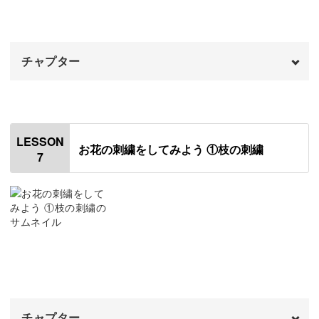
ロング&ショートステッチ
13:44
フレンチノットステッチ
16:47
チャプター
フライステッチ
19:44
おわりに
オープニング
22:16
00:00
はじめに
00:20
LESSON
お花の刺繍をしてみよう ①枝の刺繍
7
図案の中の略語の意味
01:11
おわりに
03:31
チャプター