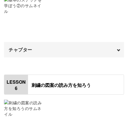
08:44
ストレートステッチ
11:18
バックステッチ
13:24
チャプター
オープニング
00:00
はじめに
00:20
LESSON
刺繍の図案の読み方を知ろう
6
チェーンステッチ
01:11
アウトラインステッチ
05:06
サテンステッチ
09:10