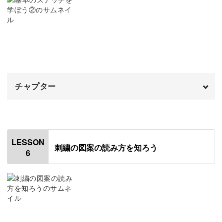
08:44
ストレートステッチ
11:18
バックステッチ
13:24
チャプター
オープニング
00:00
はじめに
00:20
LESSON
刺繍の図案の読み方を知ろう
6
チェーンステッチ
01:11
アウトラインステッチ
05:06
サテンステッチ
09:10