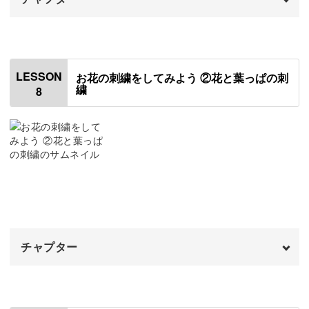
オープニング
00:00
はじめに
00:20
LESSON
お花の刺繍をしてみよう ②花と葉っぱの刺
繍
8
使用材料・道具
01:26
生地に下絵を写して刺繍枠にセットする
03:03
糸を準備する
06:11
アウトラインステッチで枝を刺繍する
07:28
糸の留め方
12:33
チャプター
残りの枝を刺繍する
13:47
オープニング
00:00