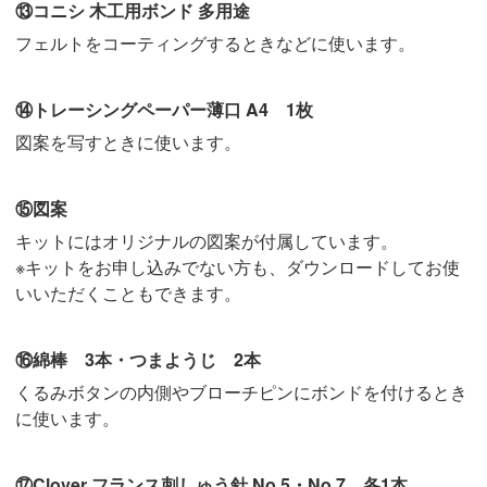
⑬コニシ 木工用ボンド 多用途
フェルトをコーティングするときなどに使います。
⑭トレーシングペーパー薄口 A4 1枚
図案を写すときに使います。
⑮図案
キットにはオリジナルの図案が付属しています。
※キットをお申し込みでない方も、ダウンロードしてお使
いいただくこともできます。
⑯綿棒 3本・つまようじ 2本
くるみボタンの内側やブローチピンにボンドを付けるとき
に使います。
⑰Clover フランス刺しゅう針 No.5・No.7 各1本