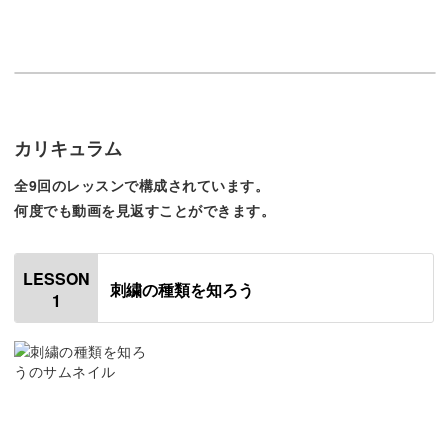
この講座では、今まで知らなかったような世界中の刺繍を
知ることができます。
どんな刺繍があるかわかることで、これから作りたい作品
について、考えるだけでワクワクしてきますよ♪
カリキュラム
全9回のレッスンで構成されています。
何度でも動画を見返すことができます。
じっくり学べる基本のステッチ
LESSON
刺繍の種類を知ろう
刺繍には、いくつかの基本となる縫い方があります。
1
各講座でも説明されていますが、突然知らないステッチの
名前を聞くと少し戸惑ってしまいますよね。