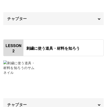
そこでこの講座では、よく使う3つのステッチ、さらに覚
えておくと良い6つのステッチについて解説します。
チャプター
作品ではなく練習としてステッチができるので、手元を見
オープニング
00:00
ながらじっくり学ぶことができますよ◎
はじめに
00:20
LESSON
刺繍に使う道具・材料を知ろう
2
刺繍とは
01:58
基本をあらかじめ知っておけば、作りたい作品の講座でも
フランス刺繍
04:06
進みがスムーズに。
オートクチュール刺繍
05:18
応用すればできることもどんどん広がってきます！
ビーズ刺繍
07:20
クロスステッチ
08:16
チャプター
リボン刺繍
09:43