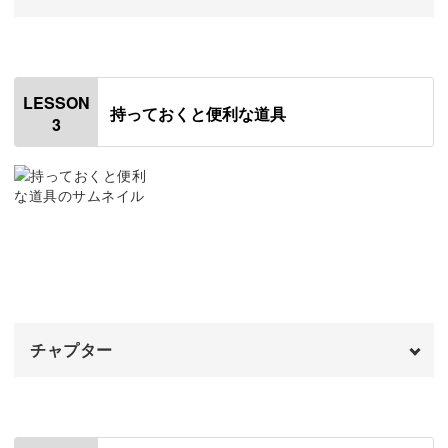
かわいいブローチ作りで実践
伝統刺繍
オープニング
10:45
00:00
後半では、実際にミモザのお花を刺繍してみましょう。
パンチニードル
はじめに
17:57
00:20
LESSON
持っておくと便利な道具
3
3つのステッチだけでかわいく仕上がるので、初心者さん
その他の刺繍
刺繍針
19:24
01:15
にもぴったり！
おわりに
刺繍枠
21:11
06:20
刺繍糸
11:13
布地
刺繍だけでなく、作品をブローチに仕立てる方法も学べま
18:47
す。
おわりに
26:14
チャプター
少し手間をかけるだけで、丈夫で美しい仕上がりになりま
すよ◎
オープニング
00:00
はじめに
00:20