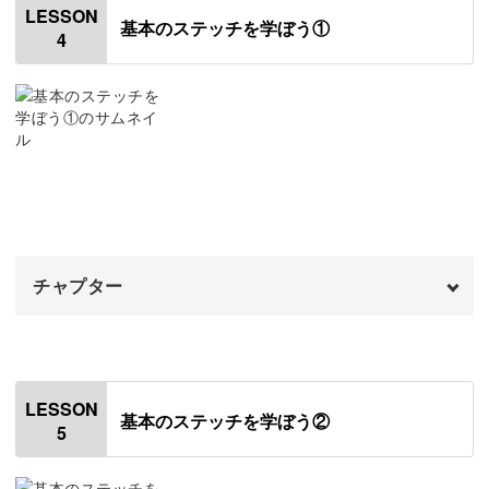
LESSON
基本のステッチを学ぼう①
4
チャコペンについて
さまざまな絵柄を表現できる上に、こうして実用的なもの
01:02
に仕立てられるのも刺繍の素敵なところ。
チャコペンの種類
02:16
刺繍の第一歩として、ぜひこの講座で世界を広げてみてく
チャコペーパーについて
10:10
ださいね♪
はさみについて
11:21
おわりに
14:49
チャプター
オープニング
00:00
はじめに
00:20
LESSON
基本のステッチを学ぼう②
5
刺し始め・刺し終わりの方法
01:09
ランニングステッチ