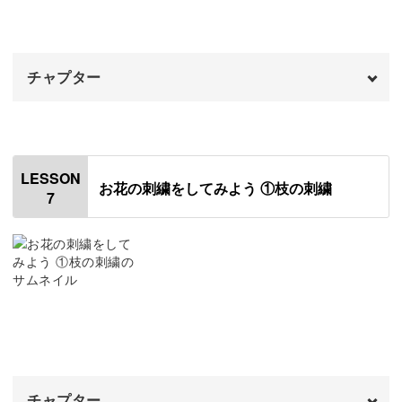
ロング&ショートステッチ
13:44
フレンチノットステッチ
16:47
チャプター
フライステッチ
19:44
おわりに
オープニング
22:16
00:00
はじめに
00:20
LESSON
お花の刺繍をしてみよう ①枝の刺繍
7
図案の中の略語の意味
01:11
おわりに
03:31
チャプター