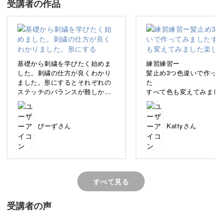
受講者の作品
どう始めていいか悩んでいるそんな方に、はじめの一歩と
なる刺繍基礎講座をご用意しました。
基礎から刺繍を学びたく始めま
練習練習ー
した。刺繍の仕方が良くわかり
髪止め3つ色違いで作っ
ました。形にするとそれぞれの
た
刺繍とは何か、その種類から道具や材料、基本のステッチ
ステッチのバランスが難しかっ
すべて色も変えてみまし
までこの講座でまるっと学べます。
たです。
楽しかった♡
受講した後は、数あるミルーム講座の中から好きな作品が
びーずさん
Kattyさん
きっと作れるようになりますよ♪
すべて見る
たくさんの刺繍を知って世界が広がる
受講者の声