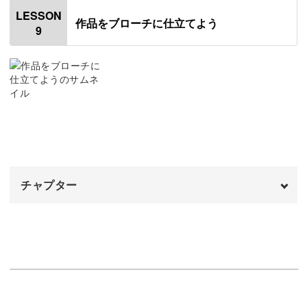
はじめに
00:20
LESSON
作品をブローチに仕立てよう
9
フレンチノットステッチで花を刺繍する
00:34
葉っぱを刺繍する
12:25
完成♪
22:05
チャプター
オープニング
00:00
はじめに
00:20
使用材料・道具
01:24