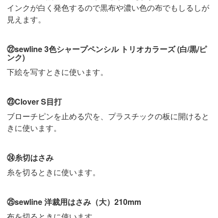
インクが白く発色するので黒布や濃い色の布でもしるしが
見えます。
㉒sewline 3色シャープペンシル トリオカラーズ (白/黒/ピ
ンク)
下絵を写すときに使います。
㉓Clover S目打
ブローチピンを止める穴を、プラスチックの板に開けると
きに使います。
㉔糸切はさみ
糸を切るときに使います。
㉕sewline 洋裁用はさみ（大）210mm
布を切るときに使います。