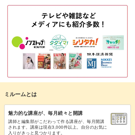
下絵を消す
02:40
ガイドラインシートを作る
03:32
生地をカットする
04:19
接着芯をカットして貼りつける
05:05
生地の周りを並縫いする
07:11
くるみボタンに生地を貼りつける
08:23
フェルトとプラスチック板をカットする
11:15
ミルームとは
プラスチック板に目打ちで穴を開ける
12:59
プラスチック板とフェルトを貼り合わせる
14:56
魅力的な講座が、毎月続々と開講
講師と編集部がこだわって作る講座が、毎月開講
ブローチピンを縫いつける
16:48
されます。講座は現在3,000件以上。自分のお気に
入りがきっと見つかります。