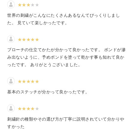
みなさんが刺繍と聞いて思い浮かべるのは、どんな作品で
しょうか？
世界の刺繍がこんなにたくさんあるなんてびっくりしまし
た。 見ていて楽しかったです。
お花や生き物だったり、イニシャルや模様のようだったり
とさまざまな刺繍作品がありますね。
ブローチの仕立てかたが分かって良かったです。 ボンドが滲
み出ないように、予めボンドを塗って乾かす事も知れて良か
ったです。 ありがとうございました。
刺繍の魅力は、針と糸という限られた道具や材料だけで多
彩な絵柄を作り出せること。
基本のステッチが分かって良かったです。
ですが、使う道具は同じでも、実はたくさんの刺し方や縫
い方があるんです。
刺繍針の種類やその選び方が丁寧に説明されていて分かりや
すかった