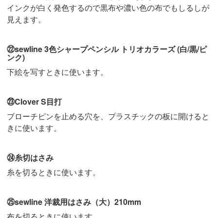
インクが白く発色するので黒布や濃い色の布でもしるしが
見えます。
㉒sewline 3色シャープペンシル トリオカラーズ (白/黒/ピ
ンク)
下絵を写すときに使います。
㉓Clover S目打
ブローチピンを止める穴を、プラスチックの板に開けると
きに使います。
㉔糸切はさみ
糸を切るときに使います。
㉕sewline 洋裁用はさみ（大）210mm
布を切るときに使います。