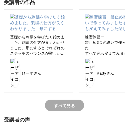
受講者の作品
どう始めていいか悩んでいるそんな方に、はじめの一歩と
なる刺繍基礎講座をご用意しました。
基礎から刺繍を学びたく始めま
練習練習ー
した。刺繍の仕方が良くわかり
髪止め3つ色違いで作っ
ました。形にするとそれぞれの
た
刺繍とは何か、その種類から道具や材料、基本のステッチ
ステッチのバランスが難しかっ
すべて色も変えてみまし
までこの講座でまるっと学べます。
たです。
楽しかった♡
受講した後は、数あるミルーム講座の中から好きな作品が
びーずさん
Kattyさん
きっと作れるようになりますよ♪
すべて見る
たくさんの刺繍を知って世界が広がる
受講者の声