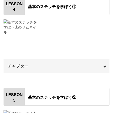
LESSON
基本のステッチを学ぼう①
4
チャコペンについて
さまざまな絵柄を表現できる上に、こうして実用的なもの
01:02
に仕立てられるのも刺繍の素敵なところ。
チャコペンの種類
02:16
刺繍の第一歩として、ぜひこの講座で世界を広げてみてく
チャコペーパーについて
10:10
ださいね♪
はさみについて
11:21
おわりに
14:49
チャプター
オープニング
00:00
はじめに
00:20
LESSON
基本のステッチを学ぼう②
5
刺し始め・刺し終わりの方法
01:09
ランニングステッチ