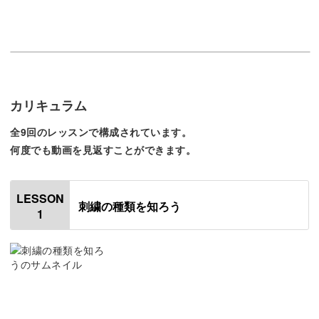
この講座では、今まで知らなかったような世界中の刺繍を
知ることができます。
どんな刺繍があるかわかることで、これから作りたい作品
について、考えるだけでワクワクしてきますよ♪
カリキュラム
全9回のレッスンで構成されています。
何度でも動画を見返すことができます。
じっくり学べる基本のステッチ
LESSON
刺繍の種類を知ろう
刺繍には、いくつかの基本となる縫い方があります。
1
各講座でも説明されていますが、突然知らないステッチの
名前を聞くと少し戸惑ってしまいますよね。