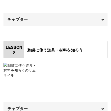
そこでこの講座では、よく使う3つのステッチ、さらに覚
えておくと良い6つのステッチについて解説します。
チャプター
作品ではなく練習としてステッチができるので、手元を見
オープニング
00:00
ながらじっくり学ぶことができますよ◎
はじめに
00:20
LESSON
刺繍に使う道具・材料を知ろう
2
刺繍とは
01:58
基本をあらかじめ知っておけば、作りたい作品の講座でも
フランス刺繍
04:06
進みがスムーズに。
オートクチュール刺繍
05:18
応用すればできることもどんどん広がってきます！
ビーズ刺繍
07:20
クロスステッチ
08:16
チャプター
リボン刺繍
09:43