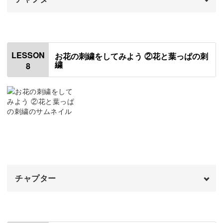
オープニング
00:00
はじめに
00:20
LESSON
お花の刺繍をしてみよう ②花と葉っぱの刺
繍
8
使用材料・道具
01:26
生地に下絵を写して刺繍枠にセットする
03:03
糸を準備する
06:11
アウトラインステッチで枝を刺繍する
07:28
糸の留め方
12:33
チャプター
残りの枝を刺繍する
13:47
オープニング
00:00