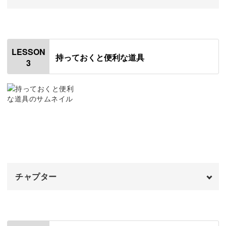
かわいいブローチ作りで実践
伝統刺繍
オープニング
10:45
00:00
後半では、実際にミモザのお花を刺繍してみましょう。
パンチニードル
はじめに
17:57
00:20
LESSON
持っておくと便利な道具
3
3つのステッチだけでかわいく仕上がるので、初心者さん
その他の刺繍
刺繍針
19:24
01:15
にもぴったり！
おわりに
刺繍枠
21:11
06:20
刺繍糸
11:13
布地
刺繍だけでなく、作品をブローチに仕立てる方法も学べま
18:47
す。
おわりに
26:14
チャプター
少し手間をかけるだけで、丈夫で美しい仕上がりになりま
すよ◎
オープニング
00:00
はじめに
00:20