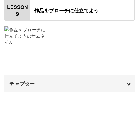
はじめに
00:20
LESSON
作品をブローチに仕立てよう
9
フレンチノットステッチで花を刺繍する
00:34
葉っぱを刺繍する
12:25
完成♪
22:05
チャプター
オープニング
00:00
はじめに
00:20
使用材料・道具
01:24