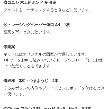
⑬コニシ 木工用ボンド 多用途
フェルトをコーティングするときなどに使います。
⑭トレーシングペーパー薄口 A4 1枚
図案を写すときに使います。
⑮図案
キットにはオリジナルの図案が付属しています。
※キットをお申し込みでない方も、ダウンロードしてお使
いいただくこともできます。
⑯綿棒 3本・つまようじ 2本
くるみボタンの内側やブローチピンにボンドを付けるとき
に使います。
⑰Clover フランス刺しゅう針 No.5・No.7 各1本