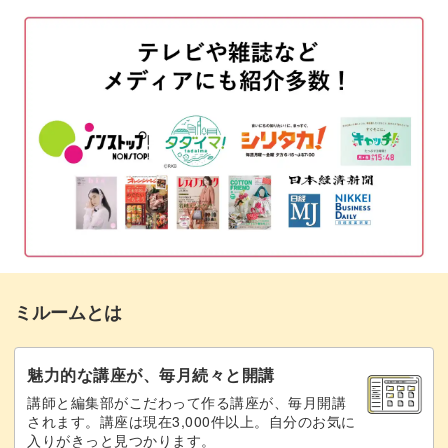
下絵を消す
02:40
ガイドラインシートを作る
03:32
生地をカットする
04:19
接着芯をカットして貼りつける
05:05
生地の周りを並縫いする
07:11
くるみボタンに生地を貼りつける
08:23
フェルトとプラスチック板をカットする
11:15
ミルームとは
プラスチック板に目打ちで穴を開ける
12:59
プラスチック板とフェルトを貼り合わせる
14:56
魅力的な講座が、毎月続々と開講
講師と編集部がこだわって作る講座が、毎月開講
ブローチピンを縫いつける
16:48
されます。講座は現在3,000件以上。自分のお気に
入りがきっと見つかります。