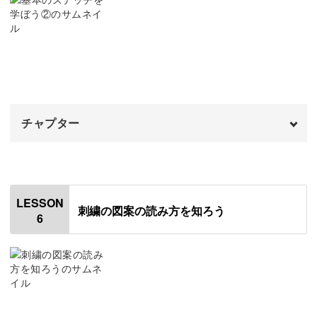
08:44
ストレートステッチ
11:18
バックステッチ
13:24
チャプター
オープニング
00:00
はじめに
00:20
LESSON
刺繍の図案の読み方を知ろう
6
チェーンステッチ
01:11
アウトラインステッチ
05:06
サテンステッチ
09:10