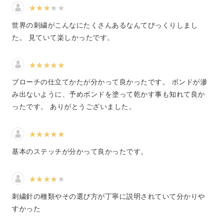
みなさんが刺繍と聞いて思い浮かべるのは、どんな作品で
しょうか？
世界の刺繍がこんなにたくさんあるなんてびっくりしまし
た。 見ていて楽しかったです。
お花や生き物だったり、イニシャルや模様のようだったり
とさまざまな刺繍作品がありますね。
ブローチの仕立てかたが分かって良かったです。 ボンドが滲
み出ないように、予めボンドを塗って乾かす事も知れて良か
ったです。 ありがとうございました。
刺繍の魅力は、針と糸という限られた道具や材料だけで多
彩な絵柄を作り出せること。
基本のステッチが分かって良かったです。
ですが、使う道具は同じでも、実はたくさんの刺し方や縫
い方があるんです。
刺繍針の種類やその選び方が丁寧に説明されていて分かりや
すかった