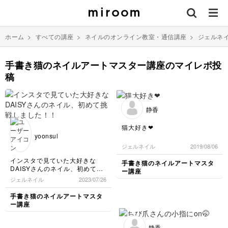
ホーム
>
すべての講座
>
ネイルのオンライン教室・通信講座
>
ジェルネ
手書き猫のネイルアートマスター講座のマイレポ投
稿
静香
猫大好き❤
yoonsul
ジェルネイル
2019/08/06
インスタで見ていた大好きな
手書き猫のネイルアートマスタ
DAISYさんのネイル、初めて挑
ー講座
戦しました！！目と口が難しか
ジェルネイル
2023/07/26
ったです、、これからもチャレ
ンジし続けます！！
手書き猫のネイルアートマスタ
ー講座
静香