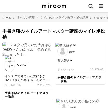
ホーム
>
すべての講座
>
ネイルのオンライン教室・通信講座
>
ジェルネ
手書き猫のネイルアートマスター講座のマイレポ投
稿
静香
猫大好き❤
yoonsul
ジェルネイル
2019/08/06
インスタで見ていた大好きな
手書き猫のネイルアートマスタ
DAISYさんのネイル、初めて挑
ー講座
戦しました！！目と口が難しか
ジェルネイル
2023/07/26
ったです、、これからもチャレ
ンジし続けます！！
手書き猫のネイルアートマスタ
ー講座
静香