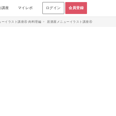
の講座
マイレポ
ログイン
会員登録
ューイラスト講座④ 肉料理編
>
居酒屋メニューイラスト講座④ 肉料理編のマ