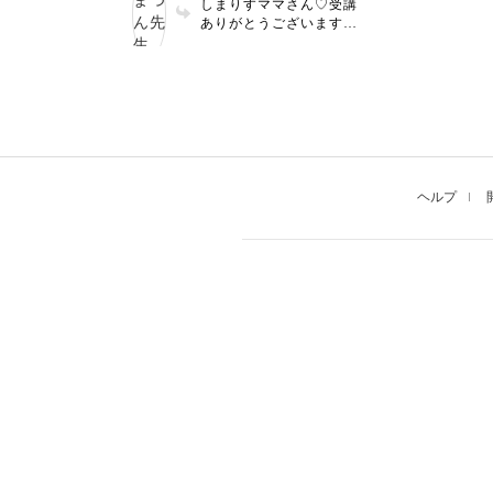
しまりすママさん♡受講
ありがとうございます！
少しハイライトを、ちょ
んっと入れるだけでもツ
ヤが出て立体感が増しま
すよね😊今回も美味しそ
う、かつかわいい作品を
ありがとうございました
🫶
ヘルプ