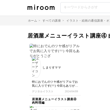
ホーム
>
すべての講座
>
イラスト・絵画の通信講座・オ
居酒屋メニューイラスト講座④ 
しまりすママ
特におでんのツヤ感がリアルでお
気に入りです(^^) 今回もありがと
うございました！
デジタルイラスト
2024/04/09
居酒屋メニューイラスト講座④
肉料理編