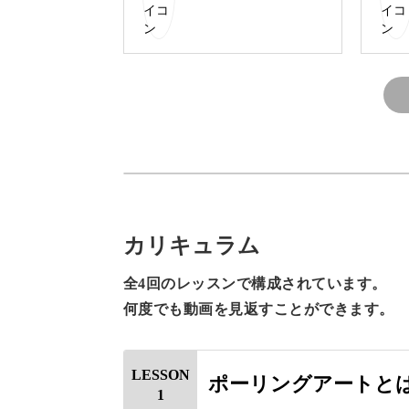
できあがった作品はお部屋に飾ったり
に彩ってくれます♪
複雑な道具や技術はなくてO
アートと聞くと、専用の道具や技術の
カリキュラム
かもしれません。
全4回のレッスンで構成されています。
何度でも動画を見返すことができます。
しかしポーリングアートは、いくつか
LESSON
ポーリングアートと
1