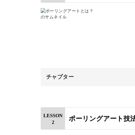
使う画材は、アクリル絵の具。
これにメディウムを混ぜて、液状化し
特別な知識や技術がなくても、色の重
チャプター
るのが魅力！
オープニング
一気に作品が出来上がるので、初めて
すめです◎
はじめに
LESSON
ポーリングアート技
2
ポーリングアートとは