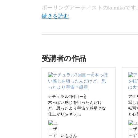
ポーリングアーティストのkumikoです
この講座では、絵の具の流動性を活か
受講者の作品
初めて聞いたという方もいらっしゃる
ですよ◎
ナチュラル2回目ー✌️
アク
木っぽい感じを狙ったんだけ
写し
ど、思ったより宇宙？惑星？な
転写
仕上がり(о´∀`о)
と心
「アートって難しい」「でもちょっと
ほんと予想できないから楽し
良い
ーリングアート。
い！！
地球
そろそろ材料補充しなくちゃ🛍️
いもさん