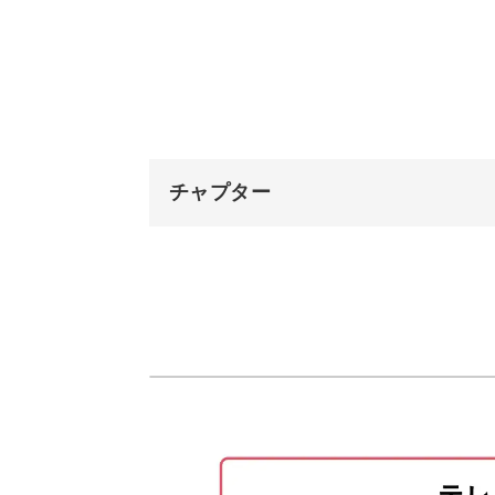
ベースの2色を塗る
アクリル板なら、コースターやアクセ
境界線の模様を作る
ります。
完成♪
チャプター
もちろん、キャンバス作品と同じよう
◎
オープニング
はじめに
使用材料・道具
作っているときも完成品を眺めたとき
絵の具を計量する
ーリングアート。
アクリル板の準備をする
みなさんも新しいアートで日々に彩り