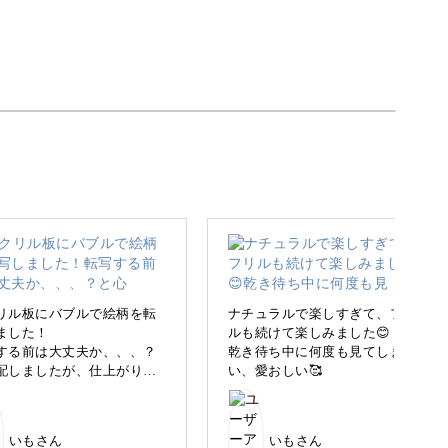
。
した「ポーリングアート」をご紹介します。
かもしれませんが、誰でも楽しめる手軽なアート
リル板にバブルで絵柄を転
ナチュラルで楽しすぎて、フリ
ました！
ルも続けて楽しみました😊
する前は大丈夫か、、、？
乾き待ち中に何度も見てしま
配しましたが、仕上がりは
い、愛おしい🥰
やってみたい」という方にぴったりなのがこのポ
感じ✌️
っぽくて好きな色です🌏
いもさん
いもさん