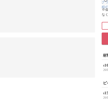
※
な
材
1
¥
26
ビ
1
¥
26