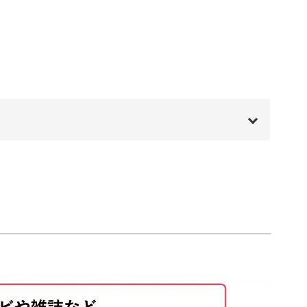
11:15
11:55
サリートレーとして日常でも使えるアイテムにな
17:17
23:56
にお部屋に飾るインテリアとしても楽しめますよ
00:00
00:20
01:09
も、まるで瞑想のような癒しの効果をもたらすポ
03:44
08:38
を加えてみませんか？