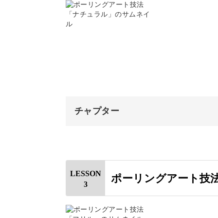
講座で製作する作品について
さまざまな描き方を体験
絵の具について
キャンバスについて
レッスンでは、異なる表情を持つ3つ
道具について
まずはシンプルなラウンド型のアート
おわりに
チャプター
オープニング
絵の具を流し込む基本の描き方で、最
はじめに
LESSON
ポーリングアート技
そして次に描くのは、背景をツートン
3
使用材料・道具
絵の具を計量する