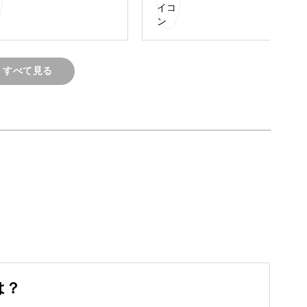
、日常で使える小物にしたりと普段の生活を豊か
すべて見る
K！
練習が必要なのでは・・・というイメージがある
の準備さえすればすぐにはじめられます。
は？