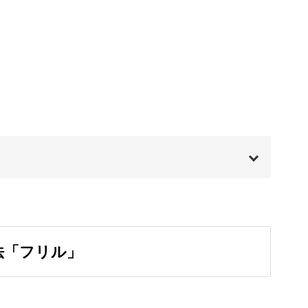
01:47
02:35
03:54
の作品を作っていきます。
05:03
。
07:41
00:00
も偶然性を感じられる描き方です。
00:20
法「フリル」
に分けたスクエア型のアート。
01:08
04:04