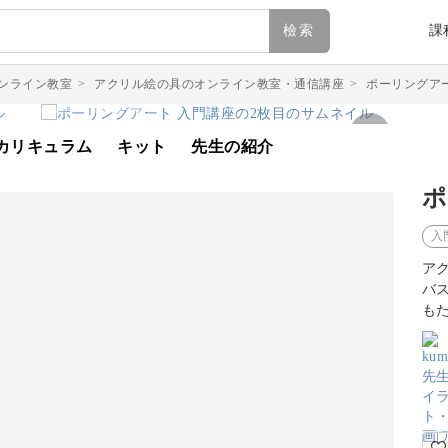
檢索
課
ンライン教室
>
アクリル絵の具のオンライン教室・通信講座
>
ポーリングア
カリキュラム
キット
先生の紹介
ポ
入
ア
バ
も