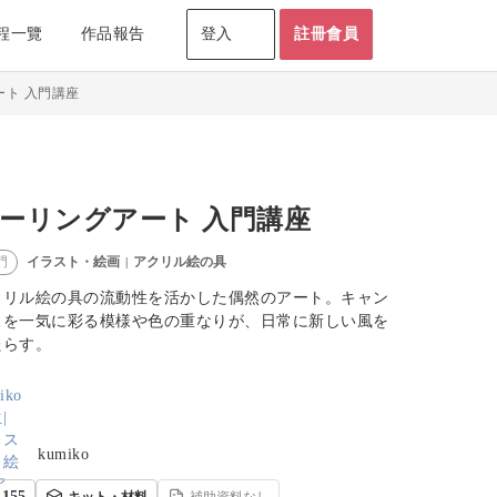
程一覽
作品報告
登入
註冊會員
ート 入門講座
ーリングアート 入門講座
イラスト・絵画
アクリル絵の具
門
|
クリル絵の具の流動性を活かした偶然のアート。キャン
スを一気に彩る模様や色の重なりが、日常に新しい風を
たらす。
kumiko
155
キット・材料
補助資料なし