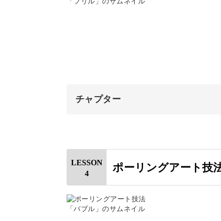
キャンバスと絵の具をセットする
2色の境界をフリル状にする変わった
キャンバスに絵の具を広げる
こうしてさまざまな描き方を体験する
デザインを調整する
めるようになりますよ♪
乾燥の仕方について
チャプター
完成♪
オープニング
飾るだけでなく日用品にも
はじめに
LESSON
ポーリングアート技
最後の1つの作品は、これまでのキャ
4
使用材料・道具
絵の具を計量する
表裏で異なる印象のアートになるため
キャンバスをセットする