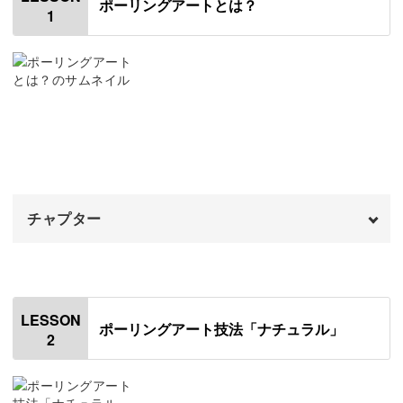
ポーリングアートとは？
使う画材は、アクリル絵の具。
1
これにメディウムを混ぜて、液状化したものをキャンバス
に流していきます。
特別な知識や技術がなくても、色の重なりや流動性をその
場で楽しみながら作っていけるのが魅力！
チャプター
オープニング
00:00
一気に作品が出来上がるので、初めての方や忙しくて時間
があまりとれない方にもおすすめです◎
はじめに
00:20
LESSON
ポーリングアート技法「ナチュラル」
2
ポーリングアートとは
00:57
講座で製作する作品について
01:47
さまざまな描き方を体験