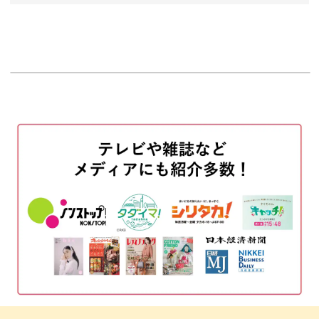
オープニング
00:00
はじめに
00:20
アクリル板なら、コースターやアクセサリートレーとして
日常でも使えるアイテムになります。
使用材料・道具
01:09
絵の具を計量する
もちろん、キャンバス作品と同じようにお部屋に飾るイン
03:44
テリアとしても楽しめますよ◎
アクリル板の準備をする
08:38
トレーに絵柄を作る
10:47
プレートに絵柄を転写する
15:33
作っているときも完成品を眺めたときも、まるで瞑想のよ
うな癒しの効果をもたらすポーリングアート。
マスキングテープを剥がす
19:04
みなさんも新しいアートで日々に彩りを加えてみません
完成♪
20:16
か？