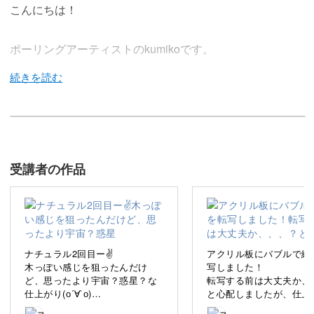
こんにちは！
ポーリングアーティストのkumikoです。
この講座では、絵の具の流動性を活かした「ポーリングア
ート」をご紹介します。
受講者の作品
初めて聞いたという方もいらっしゃるかもしれませんが、
誰でも楽しめる手軽なアートですよ◎
ナチュラル2回目ー✌️
アクリル板にバブルで絵
木っぽい感じを狙ったんだけ
写しました！
ど、思ったより宇宙？惑星？な
転写する前は大丈夫か、
「アートって難しい」「でもちょっとやってみたい」とい
仕上がり(о´∀`о)
と心配しましたが、仕上
う方にぴったりなのがこのポーリングアート。
ほんと予想できないから楽し
良い感じ✌️