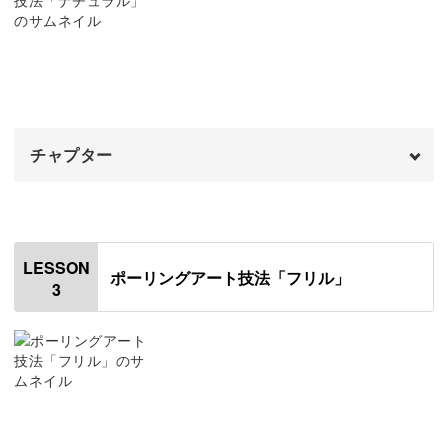
絵の具について
02:35
レッスンでは、異なる表情を持つ3つの作品を作っていき
キャンバスについて
03:54
ます。
道具について
05:03
まずはシンプルなラウンド型のアート。
チャプター
おわりに
07:41
オープニング
00:00
絵の具を流し込む基本の描き方で、最も偶然性を感じられ
はじめに
00:20
LESSON
る描き方です。
ポーリングアート技法「フリル」
3
使用材料・道具
01:08
そして次に描くのは、背景をツートンに分けたスクエア型
絵の具を計量する
04:04
のアート。
キャンバスと絵の具をセットする
08:43
キャンバスに絵の具を広げる
11:23