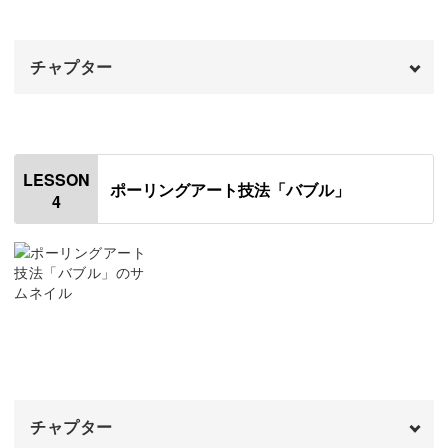
2色の境界をフリル状にする変わったテクニックをお教え
デザインを調整する
14:16
します。
チャプター
乾燥の仕方について
15:47
こうしてさまざまな描き方を体験することで表現の幅が広
完成♪
オープニング
17:47
00:00
がり、自由なアレンジも楽しめるようになりますよ♪
はじめに
00:20
LESSON
ポーリングアート技法「バブル」
4
使用材料・道具
00:59
飾るだけでなく日用品にも
絵の具を計量する
03:53
キャンバスをセットする
11:15
最後の1つの作品は、これまでのキャンバスとは違い、ア
クリル板に描いていきます。
ベースの2色を塗る
11:55
境界線の模様を作る
表裏で異なる印象のアートになるため、またひと味違った
17:17
ポーリングアート作品に！
チャプター
完成♪
23:56