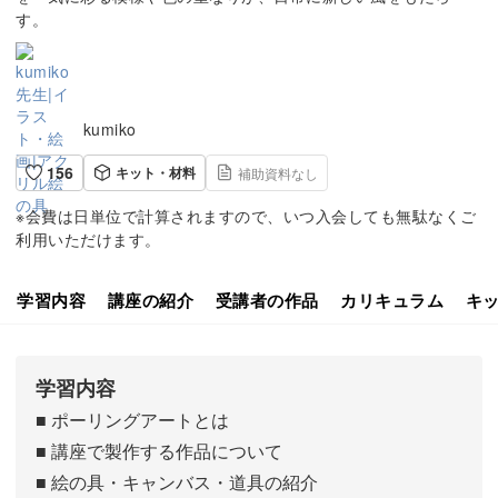
す。
kumiko
156
キット・材料
補助資料なし
※会費は日単位で計算されますので、いつ入会しても無駄なくご
利用いただけます。
学習内容
講座の紹介
受講者の作品
カリキュラム
キ
学習内容
■ ポーリングアートとは
■ 講座で製作する作品について
■ 絵の具・キャンバス・道具の紹介