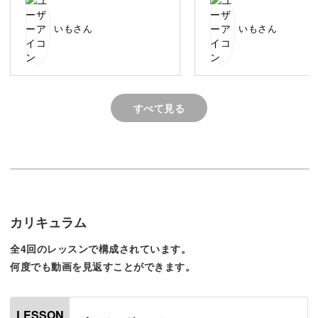
い！！
地球っぽくて好きな色です
そろそろ材料補充しなくちゃ🛍️
できあがった作品はお部屋に飾ったり、日常で使える小物
いもさん
いもさん
にしたりと普段の生活を豊かに彩ってくれます♪
すべて見る
複雑な道具や技術はなくてOK！
アートと聞くと、専用の道具や技術の練習が必要なので
は・・・というイメージがあるかもしれません。
カリキュラム
しかしポーリングアートは、いくつかの準備さえすればす
全4回のレッスンで構成されています。
ぐにはじめられます。
何度でも動画を見返すことができます。
LESSON