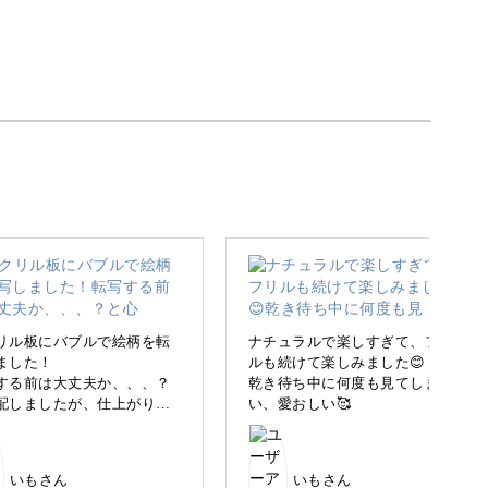
。
した「ポーリングアート」をご紹介します。
かもしれませんが、誰でも楽しめる手軽なアート
リル板にバブルで絵柄を転
ナチュラルで楽しすぎて、フリ
ました！
ルも続けて楽しみました😊
する前は大丈夫か、、、？
乾き待ち中に何度も見てしま
配しましたが、仕上がりは
い、愛おしい🥰
やってみたい」という方にぴったりなのがこのポ
感じ✌️
っぽくて好きな色です🌏
いもさん
いもさん