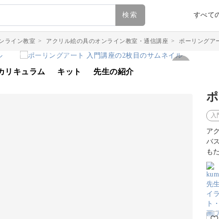
検索
すべて
ンライン教室
>
アクリル絵の具のオンライン教室・通信講座
>
ポーリングア
カリキュラム
キット
先生の紹介
ポ
入
ア
バ
も