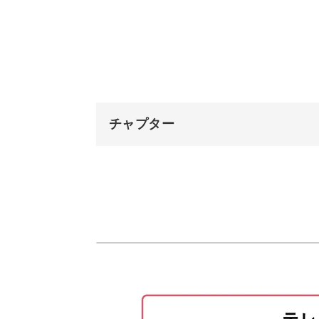
ベースの2色を塗る
アクリル板なら、コースターやアクセ
境界線の模様を作る
ります。
完成♪
チャプター
もちろん、キャンバス作品と同じよう
◎
オープニング
はじめに
使用材料・道具
作っているときも完成品を眺めたとき
絵の具を計量する
ーリングアート。
アクリル板の準備をする
みなさんも新しいアートで日々に彩り