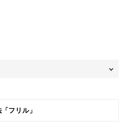
01:47
02:35
03:54
の作品を作っていきます。
05:03
。
07:41
00:00
も偶然性を感じられる描き方です。
00:20
法「フリル」
に分けたスクエア型のアート。
01:08
04:04