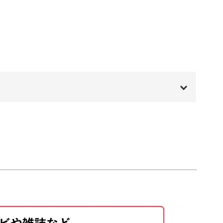
11:15
11:55
サリートレーとして日常でも使えるアイテムにな
17:17
23:56
にお部屋に飾るインテリアとしても楽しめますよ
00:00
00:20
01:09
も、まるで瞑想のような癒しの効果をもたらすポ
03:44
08:38
を加えてみませんか？