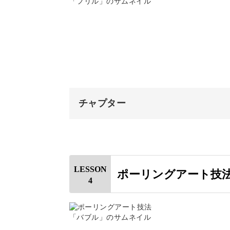
キャンバスと絵の具をセットする
2色の境界をフリル状にする変わった
キャンバスに絵の具を広げる
こうしてさまざまな描き方を体験する
デザインを調整する
めるようになりますよ♪
乾燥の仕方について
チャプター
完成♪
オープニング
飾るだけでなく日用品にも
はじめに
LESSON
ポーリングアート技
最後の1つの作品は、これまでのキャ
4
使用材料・道具
絵の具を計量する
表裏で異なる印象のアートになるため
キャンバスをセットする