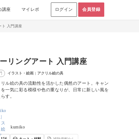
の講座
マイレポ
ログイン
会員登録
ート 入門講座
ーリングアート 入門講座
イラスト・絵画
アクリル絵の具
門
|
クリル絵の具の流動性を活かした偶然のアート。キャン
スを一気に彩る模様や色の重なりが、日常に新しい風を
たらす。
kumiko
156
キット・材料
補助資料なし