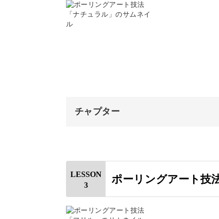
講座で製作する作品について
さまざまな描き方を体験
絵の具について
キャンバスについて
レッスンでは、異なる表情を持つ3つ
道具について
まずはシンプルなラウンド型のアート
おわりに
チャプター
オープニング
絵の具を流し込む基本の描き方で、最
はじめに
LESSON
ポーリングアート技
そして次に描くのは、背景をツートン
3
使用材料・道具
絵の具を計量する