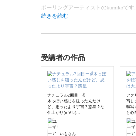
ポーリングアーティストのkumikoです
この講座では、絵の具の流動性を活か
受講者の作品
初めて聞いたという方もいらっしゃる
ですよ◎
ナチュラル2回目ー✌️
アク
木っぽい感じを狙ったんだけ
写し
ど、思ったより宇宙？惑星？な
転写
仕上がり(о´∀`о)
と心
「アートって難しい」「でもちょっと
ほんと予想できないから楽し
良い
ーリングアート。
い！！
地球
そろそろ材料補充しなくちゃ🛍️
いもさん