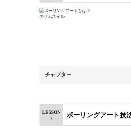
使う画材は、アクリル絵の具。
これにメディウムを混ぜて、液状化し
特別な知識や技術がなくても、色の重
チャプター
るのが魅力！
オープニング
一気に作品が出来上がるので、初めて
すめです◎
はじめに
LESSON
ポーリングアート技
2
ポーリングアートとは