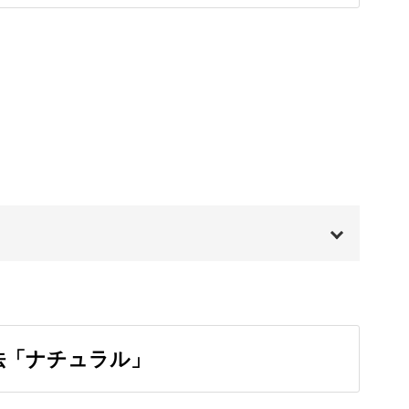
たものをキャンバスに流していきます。
なりや流動性をその場で楽しみながら作っていけ
00:00
の方や忙しくて時間があまりとれない方にもおす
00:20
法「ナチュラル」
00:57