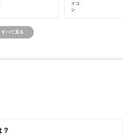
、日常で使える小物にしたりと普段の生活を豊か
すべて見る
K！
練習が必要なのでは・・・というイメージがある
の準備さえすればすぐにはじめられます。
は？