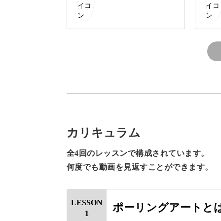
できあがった作品はお部屋に飾ったり
に彩ってくれます♪
複雑な道具や技術はなくてO
アートと聞くと、専用の道具や技術の
カリキュラム
かもしれません。
全4回のレッスンで構成されています。
何度でも動画を見返すことができます。
しかしポーリングアートは、いくつか
LESSON
ポーリングアートと
1