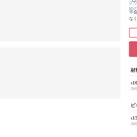
※
な
材
1
¥
26
ビ
1
¥
26