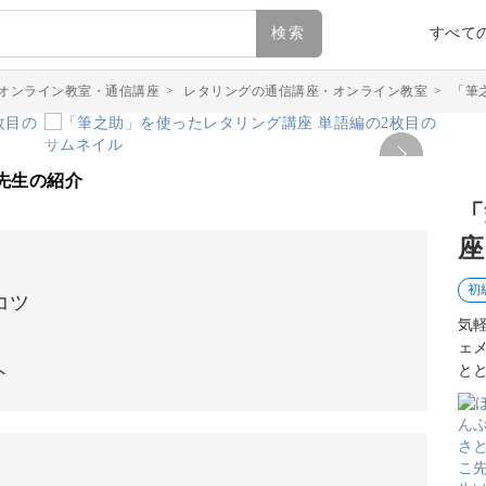
検索
すべて
オンライン教室・通信講座
>
レタリングの通信講座・オンライン教室
>
「筆
先生の紹介
「
座
初
コツ
気
ェ
ト
と