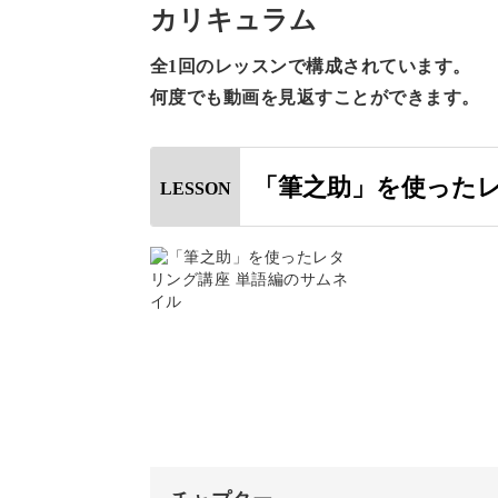
うもの。
カリキュラム
全1回のレッスンで構成されています。
筆ペンの使い方に慣れてスムーズに書
何度でも動画を見返すことができます。
ーしていきましょう！
「筆之助」を使ったレ
LESSON
今回は、基本テクニック編の応用とし
いきます。
書きたいイメージにあわせて選べるよ
スタイルを学んでいきます。
基本テクニック編の動画を見てから参