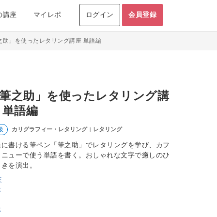
の講座
マイレポ
ログイン
会員登録
之助」を使ったレタリング講座 単語編
筆之助」を使ったレタリング講
 単語編
カリグラフィー・レタリング
レタリング
級
|
軽に書ける筆ペン「筆之助」でレタリングを学び、カフ
メニューで使う単語を書く。おしゃれな文字で癒しのひ
ときを演出。