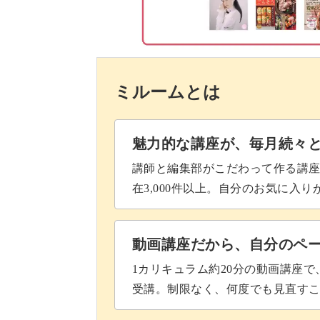
実際のメニューで使える単語が勢揃い
ミルームとは
お客さまに喜んでいただけるような素
ださいね♪
魅力的な講座が、毎月続々
講師と編集部がこだわって作る講
ラインの強弱がきれいに書けるように
在3,000件以上。自分のお気に入
識していきましょう。
レタリングに興味があってなかなか始
動画講座だから、自分のペ
も、手軽な筆ペンを使ってぜひ始めて
1カリキュラム約20分の動画講座
受講。制限なく、何度でも見直す
皆さまのご参加を、お待ちしておりま