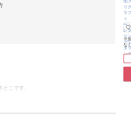
方
※
な
さとこです。
ておしゃれな文字を描くコツをご紹介します。
してしまいますが、レタリングと習字はまったく違