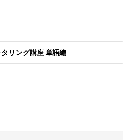
けるように、ポイントをしっかりおさえてマスタ
タリング講座 単語編
て、カフェメニューによく使われる単語を書いて
うに、スタンダード・モダン・都会的の3種類の
加してくださいね！