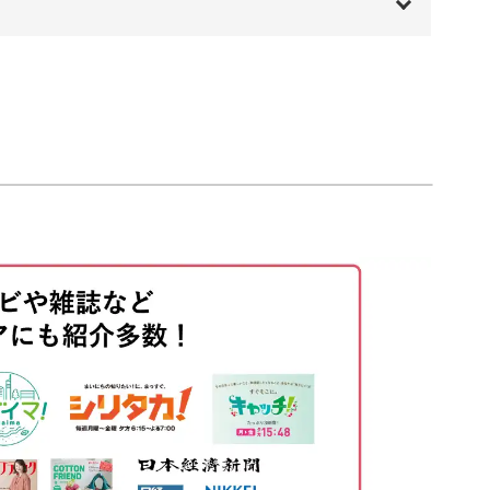
00:00
00:20
でメニューを手作りしたいと思っても、うまく書
01:16
01:59
ズをレタリングで書く方法をマスターすれば、お
ューが書けるように♪
08:07
13:44
21:06
27:11