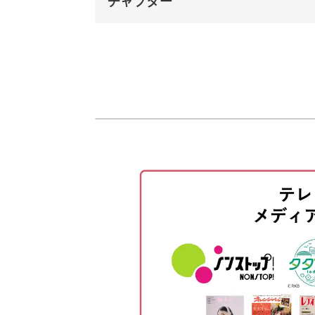
チャプター
オープニング
はじめに
ネイルサロンや飲食店などで、ご自身
けないからとあきらめていませんか？
使用材料・道具
"Menu"の練習
ご紹介する以下の4つの英語のフレー
客さまから注目されるおしゃれなメニ
"Special"の練習
"Monthly"の練習
"Menu"
"Special"
"Drink"の練習
"Monthly"
おわりに
"Drink"