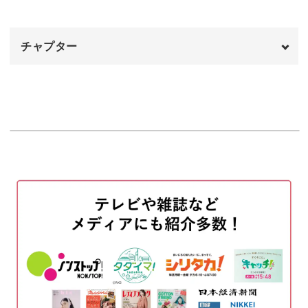
す。
チャプター
基本テクニック編の動画を見てから参加してくださいね！
オープニング
00:00
はじめに
00:20
ネイルサロンや飲食店などで、ご自身でメニューを手作り
使用材料・道具
01:16
したいと思っても、うまく書けないからとあきらめていま
せんか？
"Menu"の練習
01:59
"Special"の練習
ご紹介する以下の4つの英語のフレーズをレタリングで書
08:07
く方法をマスターすれば、お客さまから注目されるおしゃ
"Monthly"の練習
13:44
れなメニューが書けるように♪
"Drink"の練習
21:06
"Menu"
おわりに
27:11
"Special"