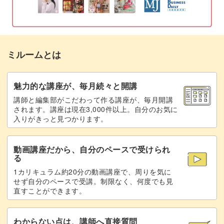
"Monthly"
"Drink"
実際のメニューで使える単語が勢揃いです！
ミルームとは
魅力的な講座が、毎月続々と開講
講師と編集部がこだわって作る講座が、毎月開講
お客さまに喜んでいただけるような素敵なメニューを作る
されます。講座は現在3,000件以上。自分のお気に
入りがきっと見つかります。
ために、沢山練習してみてくださいね♪
動画講座だから、自分のペースで受けられ
ラインの強弱がきれいに書けるように、レッスンのポイン
る
トをしっかりチェックして意識していきましょう。
1カリキュラム約20分の動画講座で、周りを気に
せず自分のペースで受講。制限なく、何度でも見
直すことができます。
レタリングに興味があってなかなか始められなかった人
も、これまでに経験がある人も、手軽な筆ペンを使ってぜ
ひ始めてみてはいかがでしょうか？
わからない点は、講師へ直接質問