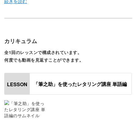
講座では、筆ペンの「筆之助」を使っておしゃれな文字を
描くコツをご紹介します。
“筆ペン”と聞くと、つい習字を連想してしまいますが、レ
タリングと習字はまったく違うもの。
カリキュラム
全1回のレッスンで構成されています。
筆ペンの使い方に慣れてスムーズに書けるように、ポイン
何度でも動画を見返すことができます。
トをしっかりおさえてマスターしていきましょう！
「筆之助」を使ったレタリング講座 単語編
LESSON
今回は、基本テクニック編の応用として、カフェメニュー
によく使われる単語を書いていきます。
書きたいイメージにあわせて選べるように、スタンダー
ド・モダン・都会的の3種類のスタイルを学んでいきま