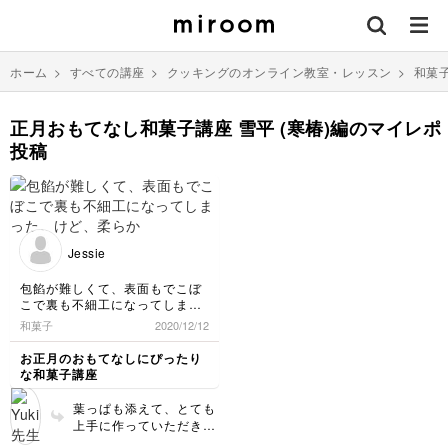
ホーム
>
すべての講座
>
クッキングのオンライン教室・レッスン
>
和菓
正月おもてなし和菓子講座 雪平 (寒椿)編のマイレポ
投稿
Jessie
包餡が難しくて、表面もでこぼ
こで裏も不細工になってしまっ
た。けど、柔らかくてとっても
和菓子
2020/12/12
美味しいものが出来ました！
先生ありがとうございます。
お正月のおもてなしにぴったり
な和菓子講座
葉っぱも添えて、とても
上手に作っていただきあ
りがとうございます♪美