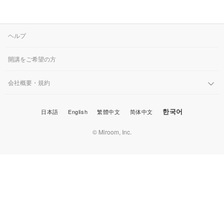
味しく出来たようで何よ
りです！
ヘルプ
開講をご希望の方
会社概要・規約
한국어
日本語
English
繁體中文
简体中文
© Miroom, Inc.